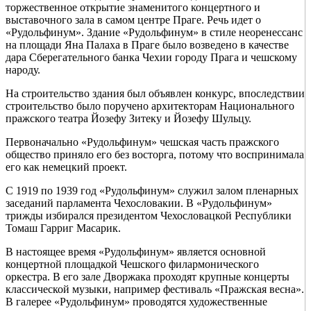
торжественное открытие знаменитого концертного и
выставочного зала в самом центре Праге. Речь идет о
«Рудольфинум». Здание «Рудольфинум» в стиле неоренессанс
на площади Яна Палаха в Праге было возведено в качестве
дара Сберегательного банка Чехии городу Прага и чешскому
народу.
На строительство здания был объявлен конкурс, впоследствии
строительство было поручено архитекторам Национального
пражского театра Йозефу Зитеку и Йозефу Шульцу.
Первоначально «Рудольфинум» чешская часть пражского
общество приняло его без восторга, потому что воспринимала
его как немецкий проект.
С 1919 по 1939 год «Рудольфинум» служил залом пленарных
заседаний парламента Чехословакии. В «Рудольфинум»
трижды избирался президентом Чехословацкой Республики
Томаш Гарриг Масарик.
В настоящее время «Рудольфинум» является основной
концертной площадкой Чешского филармонического
оркестра. В его зале Дворжака проходят крупные концерты
классической музыки, например фестиваль «Пражская весна».
В галерее «Рудольфинум» проводятся художественные