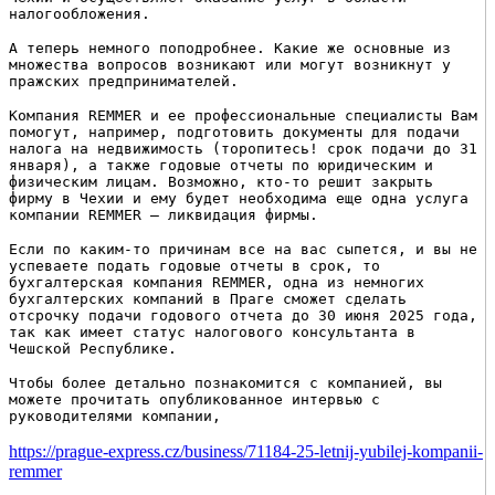
налогообложения.
А теперь немного поподробнее. Какие же основные из
множества вопросов возникают или могут возникнут у
пражских предпринимателей.
Компания REMMER и ее профессиональные специалисты Вам
помогут, например, подготовить документы для подачи
налога на недвижимость (торопитесь! срок подачи до 31
января), а также годовые отчеты по юридическим и
физическим лицам. Возможно, кто-то решит закрыть
фирму в Чехии и ему будет необходима еще одна услуга
компании REMMER – ликвидация фирмы.
Если по каким-то причинам все на вас сыпется, и вы не
успеваете подать годовые отчеты в срок, то
бухгалтерская компания REMMER, одна из немногих
бухгалтерских компаний в Праге сможет сделать
отсрочку подачи годового отчета до 30 июня 2025 года,
так как имеет статус налогового консультанта в
Чешской Республике.
Чтобы более детально познакомится с компанией, вы
можете прочитать опубликованное интервью с
руководителями компании,
https://prague-express.cz/business/71184-25-letnij-yubilej-kompanii-
remmer