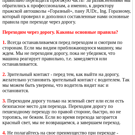
правильно переходить проезжую часть? За разъяснениями мы
обратились к профессионалам, а именно, к директору
пражской автошколы «Горазный», пану JUDr., Ing. Горазному,
который проверил и дополнил составленные нами основные
правила при переходе через дорогу.
Переходим через дорогу. Каковы основные правила?
1.
Всегда останавливаемся перед переходом и смотрим по
сторонам. Если мы видим приближающуюся машину, мы
ждем. Мы не переходим дорогу, пока не убедимся, что
машина реагирует правильно, т.е. замедляется или
останавливается.
2.
Зрительный контакт - перед тем, как выйти на дорогу,
желательно установить зрительный контакт с водителем. Так
мы можем быть уверены, что водитель видит нас и
остановится.
3.
Переходим дорогу только на зеленый свет или если есть
безопасное место для перехода. Переходим дорогу по
пешеходному переходу по правой стороне, быстро, но не
торопясь, не бежим. Если во время перехода загорается
красный свет, мы не возвращаемся, а завершаем переход.
4.
Не полагайтесь на свое преимущество при переходе -