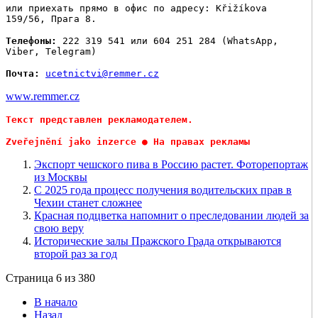
или приехать прямо в офис по адресу: Křižíkova
159/56, Прага 8.
Телефоны:
222 319 541 или 604 251 284 (WhatsApp,
Viber, Telegram)
Почта:
ucetnictvi@remmer.cz
www.remmer.cz
Текст представлен рекламодателем.
Zveřejnění jako inzerce ● На правах рекламы
Экспорт чешского пива в Россию растет. Фоторепортаж
из Москвы
С 2025 года процесс получения водительских прав в
Чехии станет сложнее
Красная подцветка напомнит о преследовании людей за
свою веру
Исторические залы Пражского Града открываются
второй раз за год
Страница 6 из 380
В начало
Назад