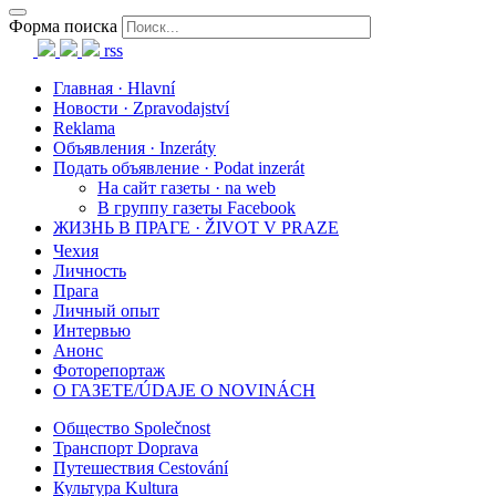
Форма поиска
rss
Главная · Hlavní
Новости · Zpravodajství
Reklama
Объявления · Inzeráty
Подать объявление · Podat inzerát
На сайт газеты · na web
В группу газеты Facebook
ЖИЗНЬ В ПРАГЕ · ŽIVOT V PRAZE
Чехия
Личность
Прага
Личный опыт
Интервью
Анонс
Фоторепортаж
О ГАЗЕТЕ/ÚDAJE O NOVINÁCH
Общество Společnost
Транспорт Doprava
Путешествия Cestování
Культура Kultura