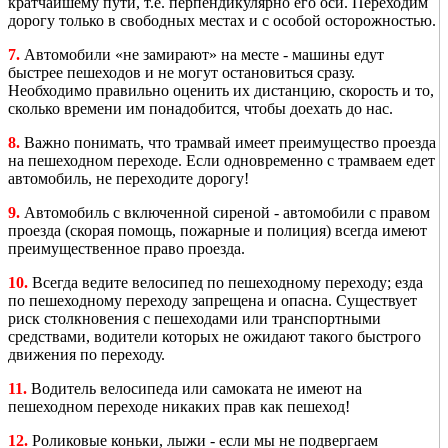
кратчайшему пути, т.е. перпендикулярно его оси. Переходим
дорогу только в свободных местах и с особой осторожностью.
7.
Автомобили «не замирают» на месте - машины едут
быстрее пешеходов и не могут остановиться сразу.
Необходимо правильно оценить их дистанцию, скорость и то,
сколько времени им понадобится, чтобы доехать до нас.
8.
Важно понимать, что трамвай имеет преимущество проезда
на пешеходном переходе. Если одновременно с трамваем едет
автомобиль, не переходите дорогу!
9.
Автомобиль с включенной сиреной - автомобили с правом
проезда (скорая помощь, пожарные и полиция) всегда имеют
преимущественное право проезда.
10.
Всегда ведите велосипед по пешеходному переходу; езда
по пешеходному переходу запрещена и опасна. Существует
риск столкновения с пешеходами или транспортными
средствами, водители которых не ожидают такого быстрого
движения по переходу.
11.
Водитель велосипеда или самоката не имеют на
пешеходном переходе никаких прав как пешеход!
12.
Роликовые коньки, лыжи - если мы не подвергаем