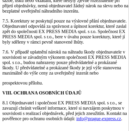
sazbě, tisku nebo vkládání, které nebyly zjevně rozeznatelné při
přijetí objednávky, nemá objednavatel žádný nárok na slevu nebo na
bezplatné uveřejnění náhradního inzerátu.
7.5. Korektury se poskytují pouze na výslovné přání objednavatele.
Objednavatel odpovídá za správnost a úplnost korektur, které zaslal
zpět do společnosti EX PRESS MEDIA spol. s r.o. Společnost EX
PRESS MEDIA spol. s r.o., bere v úvahu pouze korektury, které jí
byly sděleny v rámci pevně stanovené lhůty.
7.6. V případě uplatnění nároků na náhradu škody objednavatele v
souvislosti se závadným výkonem společnosti EX PRESS MEDIA
spol. s r.o., budou nahrazeny pouze předvídatelné a prokázané
škody. U předvídatelné a prokázané škody je její výše stanovena
maximálně do výše ceny za uveřejněný inzerát nebo
prospektovou přílohu.
VIII. OCHRANA OSOBNÍCH ÚDAJŮ
8.1 Objednavatel i společnost EX PRESS MEDIA spol. s r.o., se
zavazují chránit veškeré informace, které si navzájem poskytnou v
souvislosti s realizací objednávek, před jejich zneužitím. Kontakt na
pověřence pro ochranu osobních údajů:
info@prague-express.cz
.