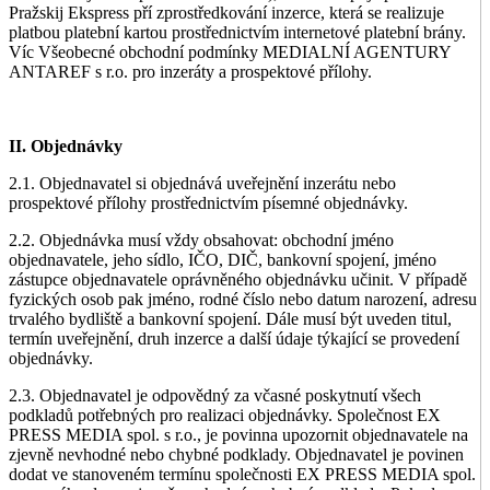
Pražskij Ekspress pří zprostředkování inzerce, která se realizuje
platbou platební kartou prostřednictvím internetové platební brány.
Víc Všeobecné obchodní podmínky MEDIALNÍ AGENTURY
ANTAREF s r.o. pro inzeráty a prospektové přílohy.
II. Objednávky
2.1. Objednavatel si objednává uveřejnění inzerátu nebo
prospektové přílohy prostřednictvím písemné objednávky.
2.2. Objednávka musí vždy obsahovat: obchodní jméno
objednavatele, jeho sídlo, IČO, DIČ, bankovní spojení, jméno
zástupce objednavatele oprávněného objednávku učinit. V případě
fyzických osob pak jméno, rodné číslo nebo datum narození, adresu
trvalého bydliště a bankovní spojení. Dále musí být uveden titul,
termín uveřejnění, druh inzerce a další údaje týkající se provedení
objednávky.
2.3. Objednavatel je odpovědný za včasné poskytnutí všech
podkladů potřebných pro realizaci objednávky. Společnost EX
PRESS MEDIA spol. s r.o., je povinna upozornit objednavatele na
zjevně nevhodné nebo chybné podklady. Objednavatel je povinen
dodat ve stanoveném termínu společnosti EX PRESS MEDIA spol.