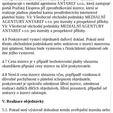
spolupracuje s mediální agenturou ANTAREF s.r.o., která zastupuje
portál Pražskij Ekspress pří zprostředkování inzerce, která se
realizuje platbou platební kartou prostřednictvím internetové
platební brány. Víc Všeobecné obchodní podmínky MEDIALNÍ
AGENTURY ANTAREF s r.o. pro inzeráty a prospektové přílohy.
Víc Všeobecné obchodní podmínky MEDIALNÍ AGENTURY
ANTAREF s r.o. pro inzeráty a prospektové přílohy.
4.6 Poskytovatel vystaví objednateli daňový doklad. Pokud není
těmito obchodními podmínkami nebo smlouvou o inzerci stanovena
jiná splatnost, faktura bude vystavena s čtrnáctidenní splatností ode
dne jejího vystavení.
4.7 Cena inzerce je v případě bezhotovostní platby uhrazena
okamžikem připsání ceny inzerce na účet poskytovatele.
4.8 Není-li cena inzerce uhrazena včas, popřípadě vzniknou-li
důvodné pochybnosti o platební schopnosti objednatele,
poskytovatel je oprávněn odmítnout šíření inzerce, odmítnout
realizaci dalších dílčích objednávek, šíření pozastavit, případně od
smlouvy o inzerci odstoupit.
V. Realizace objednávky
5.1. Pokud není výslovně dohodnut termín uveřejnění inzerátu nebo