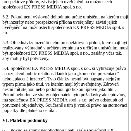
prospektové přílohy, závisí jejich uveřejnění na možnostech
společnosti EX PRESS MEDIA spol. s r.o.
5.2. Pokud není výslovně dohodnuto určité umístění, na kterém mají
být inzeráty nebo prospektová příloha uveřejněny, závisí jejich
uveřejnění na možnostech společnosti EX PRESS MEDIA spol. s
r.o.
5.3. Objednávky inzerátů nebo prospektových příloh, které mají být
realizovány výhradně v určitém termínu a s určitým umístěním, musí
být společnosti EX PRESS MEDIA spol. s r.o., zaslány včas tak,
aby mohly být potvrzeny.
5.4. Společnost EX PRESS MEDIA spol. s r.o., si vyhrazuje právo
na označení public relations článků jako „komerční prezentace“
nebo „placená inzerce“. Tyto články nesmí být napsány stejným
typem písma jako titul, ve kterém mají být uveřejněny. Zároveň
nesmí mít stejnou nebo podobnou grafickou úpravu jako titul.
Pokud nebudou ze strany objednatele tyto požadavky akceptovány,
má společnost EX PRESS MEDIA spol. s r.o. právo odstoupit od
potvrzené objednávky. Současně s tím ji vzniká právo na stornovací
poplatky dle platného ceníku.
VI. Platební podmínky
6.1. Pokud se strany nedohodnou jinak, zašle společnost EX