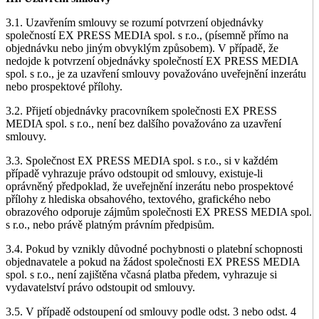
3.1. Uzavřením smlouvy se rozumí potvrzení objednávky
společností EX PRESS MEDIA spol. s r.o., (písemně přímo na
objednávku nebo jiným obvyklým způsobem). V případě, že
nedojde k potvrzení objednávky společností EX PRESS MEDIA
spol. s r.o., je za uzavření smlouvy považováno uveřejnění inzerátu
nebo prospektové přílohy.
3.2. Přijetí objednávky pracovníkem společnosti EX PRESS
MEDIA spol. s r.o., není bez dalšího považováno za uzavření
smlouvy.
3.3. Společnost EX PRESS MEDIA spol. s r.o., si v každém
případě vyhrazuje právo odstoupit od smlouvy, existuje-li
oprávněný předpoklad, že uveřejnění inzerátu nebo prospektové
přílohy z hlediska obsahového, textového, grafického nebo
obrazového odporuje zájmům společnosti EX PRESS MEDIA spol.
s r.o., nebo právě platným právním předpisům.
3.4. Pokud by vznikly důvodné pochybnosti o platební schopnosti
objednavatele a pokud na žádost společnosti EX PRESS MEDIA
spol. s r.o., není zajištěna včasná platba předem, vyhrazuje si
vydavatelství právo odstoupit od smlouvy.
3.5. V případě odstoupení od smlouvy podle odst. 3 nebo odst. 4