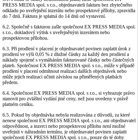
PRESS MEDIA spol. s r.o., objednavateli fakturu bez zbytečného
odkladu po uveřejnění inzerátu nebo prospektové přílohy, zpravidla
do 7 dnů. Faktura je splatná do 14 dnů od vystavení.
6.2. Společně s fakturou zašle společnost EX PRESS MEDIA spol.
s r.o., dokladový výtisk s uveřejněným inzerátem nebo
prospektovou přílohou.
6.3. Při prodlení v placení je objednavatel povinen zaplatit úrok z
prodlení ve výši 0,05 % z dlužné částky za každý den prodlení a
náklady spojené s vymáháním fakturované částky nebo částečných
plateb. Společnost EX PRESS MEDIA spol. s r.o., může v případě
prodlení v placení odmítnout realizaci dalších objednávek nebo
může jejich realizaci učinit závislou na přiměřených platbách
předem.
6.4. Společnost EX PRESS MEDIA spol. s r.o., si vyhrazuje právo
stanovit pro zvláštní vydání jiné ceny, než jsou uvedeny v právě
platném ceníku.
6.5. Pokud by objednávka nebyla realizována z důvodů, za které
nenese společnost EX PRESS MEDIA spol. s r.o., ani objednavatel
odpovědnost, a inzerci nebo prospektovou přílohu není možné
uveřejnit v náhradním termínu, je objednavatel povinen zaplatit
společnosti EX PRESS MEDIA spol. s r.o., pouze do té doby