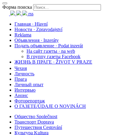
Форма поиска
rss
Главная · Hlavní
Новости · Zpravodajství
Reklama
Объявления · Inzeráty
Подать объявление · Podat inzerát
На сайт газеты · na web
В группу газеты Facebook
ЖИЗНЬ В ПРАГЕ · ŽIVOT V PRAZE
Чехия
Личность
Прага
Личный опыт
Интервью
Анонс
Фоторепортаж
О ГАЗЕТЕ/ÚDAJE O NOVINÁCH
Общество Společnost
Транспорт Doprava
Путешествия Cestování
Культура Kultura