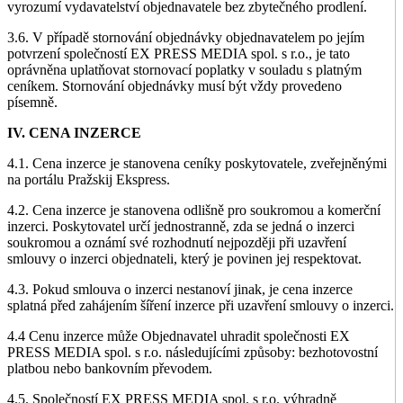
vyrozumí vydavatelství objednavatele bez zbytečného prodlení.
3.6. V případě stornování objednávky objednavatelem po jejím
potvrzení společností EX PRESS MEDIA spol. s r.o., je tato
oprávněna uplatňovat stornovací poplatky v souladu s platným
ceníkem. Stornování objednávky musí být vždy provedeno
písemně.
IV. CENA INZERCE
4.1. Cena inzerce je stanovena ceníky poskytovatele, zveřejněnými
na portálu Pražskij Ekspress.
4.2. Cena inzerce je stanovena odlišně pro soukromou a komerční
inzerci. Poskytovatel určí jednostranně, zda se jedná o inzerci
soukromou a oznámí své rozhodnutí nejpozději při uzavření
smlouvy o inzerci objednateli, který je povinen jej respektovat.
4.3. Pokud smlouva o inzerci nestanoví jinak, je cena inzerce
splatná před zahájením šíření inzerce při uzavření smlouvy o inzerci.
4.4 Cenu inzerce může Objednavatel uhradit společnosti EX
PRESS MEDIA spol. s r.o. následujícími způsoby: bezhotovostní
platbou nebo bankovním převodem.
4.5. Společností EX PRESS MEDIA spol. s r.o. výhradně