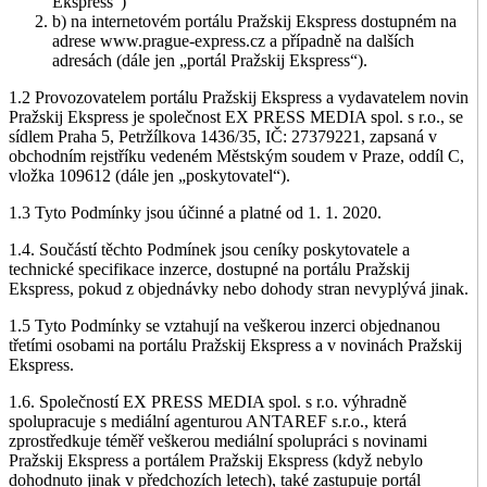
Ekspress“)
b) na internetovém portálu Pražskij Ekspress dostupném na
adrese www.prague-express.cz a případně na dalších
adresách (dále jen „portál Pražskij Ekspress“).
1.2 Provozovatelem portálu Pražskij Ekspress a vydavatelem novin
Pražskij Ekspress je společnost EX PRESS MEDIA spol. s r.o., se
sídlem Praha 5, Petržílkova 1436/35, IČ: 27379221, zapsaná v
obchodním rejstříku vedeném Městským soudem v Praze, oddíl C,
vložka 109612 (dále jen „poskytovatel“).
1.3 Tyto Podmínky jsou účinné a platné od 1. 1. 2020.
1.4. Součástí těchto Podmínek jsou ceníky poskytovatele a
technické specifikace inzerce, dostupné na portálu Pražskij
Ekspress, pokud z objednávky nebo dohody stran nevyplývá jinak.
1.5 Tyto Podmínky se vztahují na veškerou inzerci objednanou
třetími osobami na portálu Pražskij Ekspress a v novinách Pražskij
Ekspress.
1.6. Společností EX PRESS MEDIA spol. s r.o. výhradně
spolupracuje s mediální agenturou ANTAREF s.r.o., která
zprostředkuje téměř veškerou mediální spolupráci s novinami
Pražskij Ekspress a portálem Pražskij Ekspress (když nebylo
dohodnuto jinak v předchozích letech), také zastupuje portál