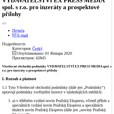
VYDAVATELSTVÍ EX PRESS MEDIA
spol. s r.o. pro inzeráty a prospektové
přílohy
Печать
E-mail
Подробности
Категория:
Český
Опубликовано: 01 Январь 2020
Просмотров: 42845
Všeobecné obchodní podmínky VYDAVATELSTVÍ EX PRESS MEDIA spol. s
r.o. pro inzeráty a prospektové přílohy
I. Rozsah a platnost
1.1 Tyto Všeobecné obchodní podmínky (dále jen „Podmínky“)
upravují podmínky zveřejnění inzerce v následujících médiích:
a) v tištěném vydání novin Pražskij Ekspress, včetně příloh a
speciálních vydání novin Pražskij Ekspress a speciálních
titulech novin Pražskij Ekspress (dále jen „noviny Pražskij