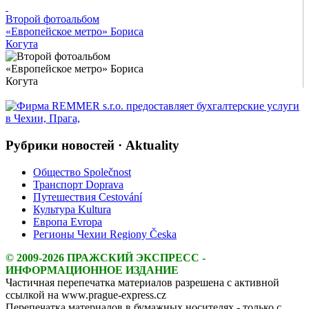
Intro Items
Второй фотоальбом
«Европейское метро» Бориса
Когута
Link Items
Show Image
Show
Hide
Рубрики новостей · Aktuality
Общество Společnost
Транспорт Doprava
Путешествия Cestování
Культура Kultura
Европа Evropa
Регионы Чехии Regiony Česka
© 2009-2026 ПРАЖСКИЙ ЭКСПРЕСС -
ИНФОРМАЦИОННОЕ ИЗДАНИЕ
Частичная перепечатка материалов разрешена с активной
ссылкой на www.prague-express.cz
Перепечатка материалов в бумажных носителях - только с