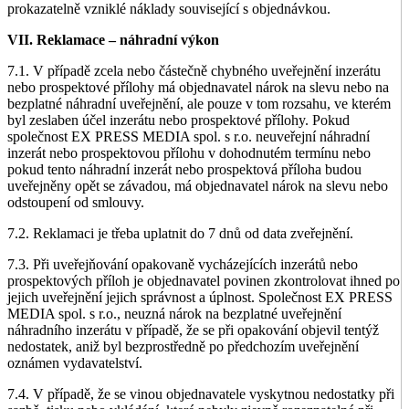
prokazatelně vzniklé náklady související s objednávkou.
VII. Reklamace – náhradní výkon
7.1. V případě zcela nebo částečně chybného uveřejnění inzerátu
nebo prospektové přílohy má objednavatel nárok na slevu nebo na
bezplatné náhradní uveřejnění, ale pouze v tom rozsahu, ve kterém
byl zeslaben účel inzerátu nebo prospektové přílohy. Pokud
společnost EX PRESS MEDIA spol. s r.o. neuveřejní náhradní
inzerát nebo prospektovou přílohu v dohodnutém termínu nebo
pokud tento náhradní inzerát nebo prospektová příloha budou
uveřejněny opět se závadou, má objednavatel nárok na slevu nebo
odstoupení od smlouvy.
7.2. Reklamaci je třeba uplatnit do 7 dnů od data zveřejnění.
7.3. Při uveřejňování opakovaně vycházejících inzerátů nebo
prospektových příloh je objednavatel povinen zkontrolovat ihned po
jejich uveřejnění jejich správnost a úplnost. Společnost EX PRESS
MEDIA spol. s r.o., neuzná nárok na bezplatné uveřejnění
náhradního inzerátu v případě, že se při opakování objevil tentýž
nedostatek, aniž byl bezprostředně po předchozím uveřejnění
oznámen vydavatelství.
7.4. V případě, že se vinou objednavatele vyskytnou nedostatky při