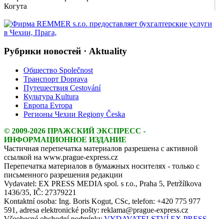
Show Image
Show
Hide
Рубрики новостей · Aktuality
Общество Společnost
Транспорт Doprava
Путешествия Cestování
Культура Kultura
Европа Evropa
Регионы Чехии Regiony Česka
© 2009-2026 ПРАЖСКИЙ ЭКСПРЕСС -
ИНФОРМАЦИОННОЕ ИЗДАНИЕ
Частичная перепечатка материалов разрешена с активной
ссылкой на www.prague-express.cz
Перепечатка материалов в бумажных носителях - только с
письменного разрешения редакции
Vydavatel: EX PRESS MEDIA spol. s r.o., Praha 5, Petržílkova
1436/35, IČ: 27379221
Kontaktní osoba: Ing. Boris Kogut, CSc, telefon: +420 775 977
591, adresa elektronické pošty: reklama@prague-express.cz
Všeobecné obchodní podmínky
VYDAVATELSTVÍ EX PRESS