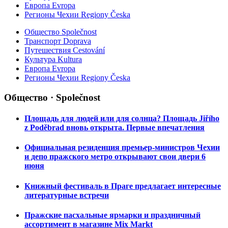
Европа Evropa
Регионы Чехии Regiony Česka
Общество Společnost
Транспорт Doprava
Путешествия Cestování
Культура Kultura
Европа Evropa
Регионы Чехии Regiony Česka
Общество · Společnost
Площадь для людей или для солнца? Площадь Jiřího
z Poděbrad вновь открыта. Первые впечатления
Официальная резиденция премьер-министров Чехии
и депо пражского метро открывают свои двери 6
июня
Книжный фестиваль в Праге предлагает интересные
литературные встречи
Пражские пасхальные ярмарки и праздничный
ассортимент в магазине Mix Markt