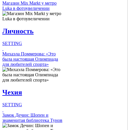
Intro Items
Магазин Mix Markt у метро
Luka в фотоувеличении
Link Items
Личность
Show Image
Show
Hide
SETTING
Intro Items
Михаэла Поммерова: «Это
была настоящая Олимпиада
для любителей спорта»
Link Items
Show Image
Show
Чехия
Hide
SETTING
Intro Items
Замок Дечин: Шопен и
знаменитая библиотека Тунов
Link Items