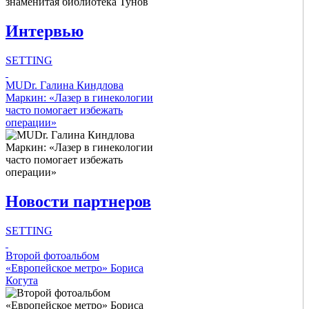
Интервью
Show Image
Show
Hide
SETTING
Intro Items
MUDr. Галина Киндлова
Маркин: «Лазер в гинекологии
часто помогает избежать
Link Items
операции»
Show Image
Show
Hide
Новости партнеров
SETTING
Intro Items
Второй фотоальбом
«Европейское метро» Бориса
Когута
Link Items