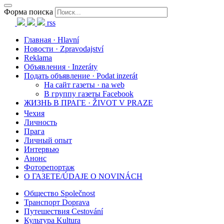
Форма поиска
rss
Главная · Hlavní
Новости · Zpravodajství
Reklama
Объявления · Inzeráty
Подать объявление · Podat inzerát
На сайт газеты · na web
В группу газеты Facebook
ЖИЗНЬ В ПРАГЕ · ŽIVOT V PRAZE
Чехия
Личность
Прага
Личный опыт
Интервью
Анонс
Фоторепортаж
О ГАЗЕТЕ/ÚDAJE O NOVINÁCH
Общество Společnost
Транспорт Doprava
Путешествия Cestování
Культура Kultura