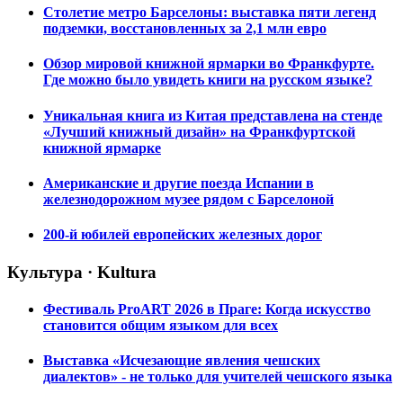
Столетие метро Барселоны: выставка пяти легенд
подземки, восстановленных за 2,1 млн евро
Обзор мировой книжной ярмарки во Франкфурте.
Где можно было увидеть книги на русском языке?
Уникальная книга из Китая представлена на стенде
«Лучший книжный дизайн» на Франкфуртской
книжной ярмарке
Американские и другие поезда Испании в
железнодорожном музее рядом с Барселоной
200-й юбилей европейских железных дорог
Культура · Kultura
Фестиваль ProART 2026 в Праге: Когда искусство
становится общим языком для всех
Выставка «Исчезающие явления чешских
диалектов» - не только для учителей чешского языка