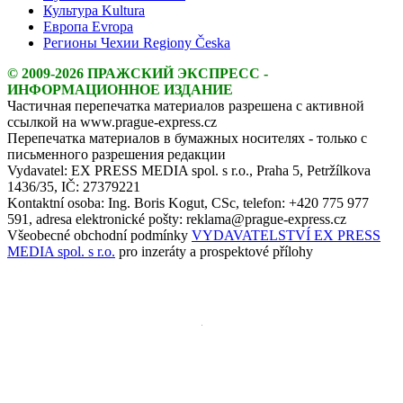
Культура Kultura
Европа Evropa
Регионы Чехии Regiony Česka
© 2009-2026 ПРАЖСКИЙ ЭКСПРЕСС -
ИНФОРМАЦИОННОЕ ИЗДАНИЕ
Частичная перепечатка материалов разрешена с активной
ссылкой на www.prague-express.cz
Перепечатка материалов в бумажных носителях - только с
письменного разрешения редакции
Vydavatel: EX PRESS MEDIA spol. s r.o., Praha 5, Petržílkova
1436/35, IČ: 27379221
Kontaktní osoba: Ing. Boris Kogut, CSc, telefon: +420 775 977
591, adresa elektronické pošty: reklama@prague-express.cz
Všeobecné obchodní podmínky
VYDAVATELSTVÍ EX PRESS
MEDIA spol. s r.o.
pro inzeráty a prospektové přílohy