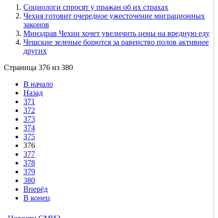
Социологи спросят у пражан об их страхах
Чехия готовит очередное ужесточение миграционных
законов
Минздрав Чехии хочет увеличить цены на вредную еду
Чешские зеленые борются за равенство полов активнее
других
Страница 376 из 380
В начало
Назад
371
372
373
374
375
376
377
378
379
380
Вперёд
В конец