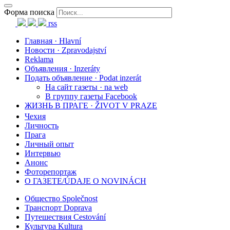
Форма поиска
rss
Главная · Hlavní
Новости · Zpravodajství
Reklama
Объявления · Inzeráty
Подать объявление · Podat inzerát
На сайт газеты · na web
В группу газеты Facebook
ЖИЗНЬ В ПРАГЕ · ŽIVOT V PRAZE
Чехия
Личность
Прага
Личный опыт
Интервью
Анонс
Фоторепортаж
О ГАЗЕТЕ/ÚDAJE O NOVINÁCH
Общество Společnost
Транспорт Doprava
Путешествия Cestování
Культура Kultura