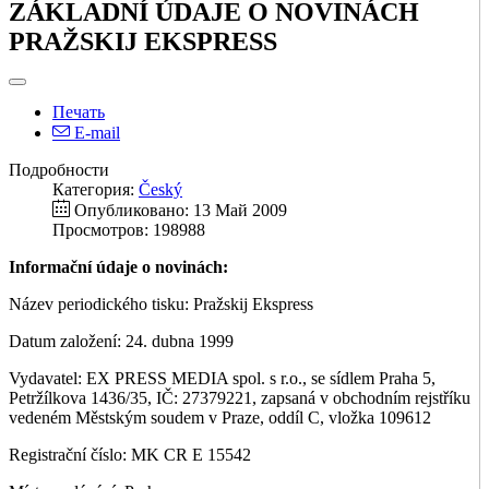
ZÁKLADNÍ ÚDAJE O NOVINÁCH
PRAŽSKIJ EKSPRESS
Печать
E-mail
Подробности
Категория:
Český
Опубликовано: 13 Май 2009
Просмотров: 198988
Informační údaje o novinách:
Název periodického tisku: Pražskij Ekspress
Datum založení: 24. dubna 1999
Vydavatel: EX PRESS MEDIA spol. s r.o., se sídlem Praha 5,
Petržílkova 1436/35, IČ: 27379221, zapsaná v obchodním rejstříku
vedeném Městským soudem v Praze, oddíl C, vložka 109612
Registrační číslo: MK CR E 15542