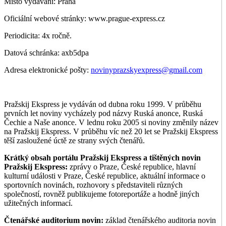
Místo vydávání: Praha
Oficiální webové stránky: www.prague-express.cz
Periodicita: 4x ročně.
Datová schránka: axb5dpa
Adresa elektronické pošty:
novinyprazskyexpress@gmail.com
Pražskij Ekspress je vydáván od dubna roku 1999. V průběhu
prvních let noviny vycházely pod názvy Ruská anonce, Ruská
Čechie a Naše anonce. V lednu roku 2005 si noviny změnily název
na Pražskij Ekspress. V průběhu víc než 20 let se Pražskij Ekspress
těší zasloužené úctě ze strany svých čtenářů.
Krátký obsah portálu Pražskij Ekspress a tištěných novin
Pražskij Ekspress:
zprávy o Praze, České republice, hlavní
kulturní události v Praze, České republice, aktuální informace o
sportovních novinách, rozhovory s představiteli různých
společností, rovněž publikujeme fotoreportáže a hodně jiných
užitečných informací.
Čtenářské auditorium novin:
základ čtenářského auditoria novin