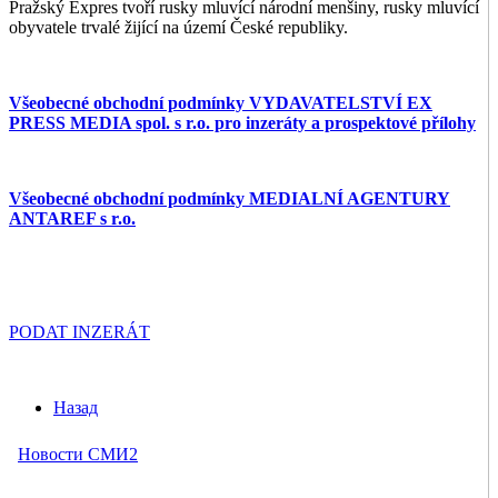
Pražský Expres tvoří rusky mluvící národní menšiny, rusky mluvící
obyvatele trvalé žijící na území České republiky.
Všeobecné obchodní podmínky VYDAVATELSTVÍ EX
PRESS MEDIA spol. s r.o. pro inzeráty a prospektové přílohy
Všeobecné obchodní podmínky MEDIALNÍ AGENTURY
ANTAREF s r.o.
PODAT INZERÁT
Назад