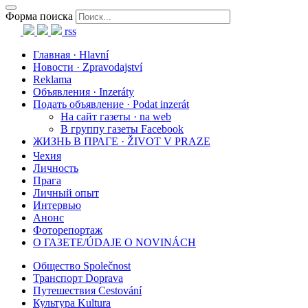
Форма поиска
rss
Главная · Hlavní
Новости · Zpravodajství
Reklama
Объявления · Inzeráty
Подать объявление · Podat inzerát
На сайт газеты · na web
В группу газеты Facebook
ЖИЗНЬ В ПРАГЕ · ŽIVOT V PRAZE
Чехия
Личность
Прага
Личный опыт
Интервью
Анонс
Фоторепортаж
О ГАЗЕТЕ/ÚDAJE O NOVINÁCH
Общество Společnost
Транспорт Doprava
Путешествия Cestování
Культура Kultura