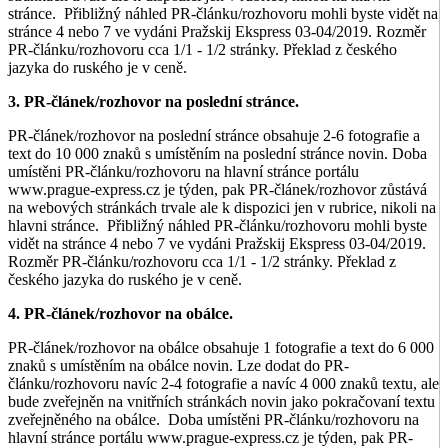
stránce. Přibližný náhled PR-článku/rozhovoru mohli byste vidět na
stránce 4 nebo 7 ve vydáni Pražskij Ekspress 03-04/2019. Rozměr
PR-článku/rozhovoru cca 1/1 - 1/2 stránky. Překlad z českého
jazyka do ruského je v ceně.
3. PR-článek/rozhovor na poslední stránce.
PR-článek/rozhovor na poslední stránce obsahuje 2-6 fotografie a
text do 10 000 znaků s umístěním na poslední stránce novin. Doba
umístěni PR-článku/rozhovoru na hlavní stránce portálu
www.prague-express.cz je týden, pak PR-článek/rozhovor zůstává
na webových stránkách trvale ale k dispozici jen v rubrice, nikoli na
hlavni stránce. Přibližný náhled PR-článku/rozhovoru mohli byste
vidět na stránce 4 nebo 7 ve vydáni Pražskij Ekspress 03-04/2019.
Rozměr PR-článku/rozhovoru cca 1/1 - 1/2 stránky. Překlad z
českého jazyka do ruského je v ceně.
4. PR-článek/rozhovor na obálce.
PR-článek/rozhovor na obálce obsahuje 1 fotografie a text do 6 000
znaků s umístěním na obálce novin. Lze dodat do PR-
článku/rozhovoru navíc 2-4 fotografie a navíc 4 000 znaků textu, ale
bude zveřejněn na vnitřních stránkách novin jako pokračovaní textu
zveřejněného na obálce. Doba umístěni PR-článku/rozhovoru na
hlavní stránce portálu www.prague-express.cz je týden, pak PR-