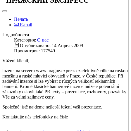
"ПРАЖСКИЙ ЭКСПРЕСС"
Печать
E-mail
Подробности
Категория:
О нас
Опубликовано: 14 Апрель 2009
Просмотров: 177549
Vážení klienti,
inzercí na serveru www.prague-express.cz efektivně cílíte na ruskou
menšinu a ruské mluvicí obyvateli v Praze, v České republice. Při
zadávání inzerce si lze vybírat z různých velikostí reklamních
bannerů. Kromě klasické bannerové inzerce můžete potenciální
zákazníky oslovit také PR texty – prezentace, rozhovory, pozvánky.
Vše za velmi zajímavé ceny.
Společně jistě najdeme nejlepší řešení vaší prezentace.
Kontaktujte nás telefonicky na čísle