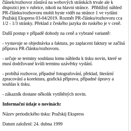
článek/rozhovor zůstává na webových stránkách trvale ale k
dispozici jen v rubrice, nikoli na hlavni stránce. Přibližný náhled
PR-článku/rozhovoru mohli byste vidět na stránce 1 ve vydáni
Pražskij Ekspress 03-04/2019. Rozměr PR-článku/rozhovoru cca
1/2 - 1/3 stránky. Překlad z českého jazyka do ruského je v ceně.
Další postup v případě dohody na ceně a vybrané variantě:
- vystavuje se objednávka a faktura, po zaplaceni faktury se začíná
příprava PR-článku/rozhovoru.
- určuje se terminy souhlasu lomu náhledu k tisku novin, které se
musí dodržované kvůli terminu uzávěrky vydání.
- probíhá rozhovor, případné fotografování, překlad, literární
zpracování a korektura, grafická příprava, případné úpravy a
souhlas k tisku.
- zákazník dostane několik vytištěných novin.
Informační údaje o novinách:
Název periodického tisku: Pražskij Ekspress
Datum založení: 24. dubna 1999