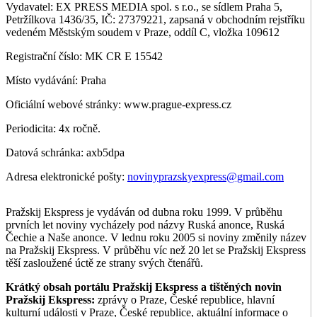
Vydavatel: EX PRESS MEDIA spol. s r.o., se sídlem Praha 5,
Petržílkova 1436/35, IČ: 27379221, zapsaná v obchodním rejstříku
vedeném Městským soudem v Praze, oddíl C, vložka 109612
Registrační číslo: MK CR E 15542
Místo vydávání: Praha
Oficiální webové stránky: www.prague-express.cz
Periodicita: 4x ročně.
Datová schránka: axb5dpa
Adresa elektronické pošty:
novinyprazskyexpress@gmail.com
Pražskij Ekspress je vydáván od dubna roku 1999. V průběhu
prvních let noviny vycházely pod názvy Ruská anonce, Ruská
Čechie a Naše anonce. V lednu roku 2005 si noviny změnily název
na Pražskij Ekspress. V průběhu víc než 20 let se Pražskij Ekspress
těší zasloužené úctě ze strany svých čtenářů.
Krátký obsah portálu Pražskij Ekspress a tištěných novin
Pražskij Ekspress:
zprávy o Praze, České republice, hlavní
kulturní události v Praze, České republice, aktuální informace o