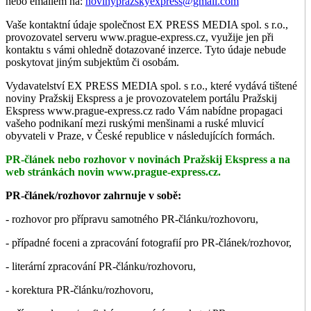
nebo emailem na:
novinyprazskyexpress@gmail.com
Vaše kontaktní údaje společnost EX PRESS MEDIA spol. s r.o.,
provozovatel serveru www.prague-express.cz, využije jen při
kontaktu s vámi ohledně dotazované inzerce. Tyto údaje nebude
poskytovat jiným subjektům či osobám.
Vydavatelství EX PRESS MEDIA spol. s r.o., které vydává tištené
noviny Pražskij Ekspress a je provozovatelem portálu Pražskij
Ekspress www.prague-express.cz rado Vám nabídne propagaci
vašeho podnikaní mezi ruskými menšinami a ruské mluvicí
obyvateli v Praze, v České republice v následujících formách.
PR-článek nebo rozhovor v novinách Pražskij Ekspress a na
web stránkách novin www.prague-express.cz.
PR-článek/rozhovor zahrnuje v sobě:
- rozhovor pro přípravu samotného PR-článku/rozhovoru,
- případné foceni a zpracování fotografií pro PR-článek/rozhovor,
- literární zpracování PR-článku/rozhovoru,
- korektura PR-článku/rozhovoru,