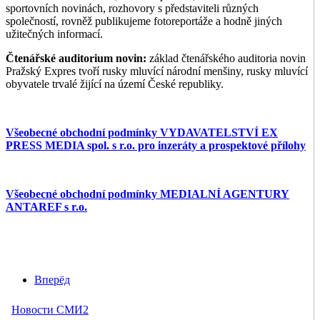
sportovních novinách, rozhovory s představiteli různých
společností, rovněž publikujeme fotoreportáže a hodně jiných
užitečných informací.
Čtenářské auditorium novin:
základ čtenářského auditoria novin
Pražský Expres tvoří rusky mluvící národní menšiny, rusky mluvící
obyvatele trvalé žijící na území České republiky.
Všeobecné obchodní podmínky VYDAVATELSTVÍ EX
PRESS MEDIA spol. s r.o. pro inzeráty a prospektové přílohy
Všeobecné obchodní podmínky MEDIALNÍ AGENTURY
ANTAREF s r.o.
Вперёд