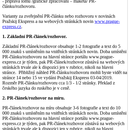
- příprava lomu /grafické zpracování – maketa/ PR-
článku/rozhovoru.
Varianty za zveřejnění PR-článku nebo rozhovoru v novinách
Pražskij Ekspress a na webových stránkách novin
www.prague-
express.cz
.
1. Základní PR-článek/rozhovor.
Základní PR-článek/rozhovor obsahuje 1-2 fotografie a text do 5
000 znaků s umístěním na vnitřních stránkách novin. Doba umístěni
PR-článku/rozhovoru na hlavní stránce portálu www.prague-
express.cz je týden, pak PR-článek/rozhovor zůstává na webových
stránkách trvale ale k dispozici jen v rubrice, nikoli na hlavni
stránce. Přibližný náhled PR-článku/rozhovoru mohli byste vidět na
stránce 14 nebo 15 ve vydáni Pražskij Ekspress 03-04/2019.
Rozměr PR-článku/rozhovoru cca 1/3 - 1/2 stránky. Překlad z
českého jazyka do ruského je v ceně.
2. PR-článek/rozhovor na míru.
PR-článek/rozhovor na míru obsahuje 3-6 fotografie a text do 10
000 znaků s umístěním na vnitřních stránkách novin. Doba umístěni
PR-článku/rozhovoru na hlavní stránce portálu www.prague-
express.cz je týden, pak PR-článek/rozhovor zůstává na webových
stránkách trvale ale k dispozici jen v rubrice, nikoli na hlavni