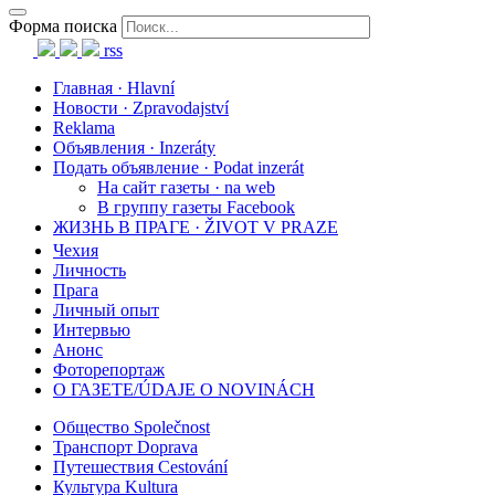
Форма поиска
rss
Главная · Hlavní
Новости · Zpravodajství
Reklama
Объявления · Inzeráty
Подать объявление · Podat inzerát
На сайт газеты · na web
В группу газеты Facebook
ЖИЗНЬ В ПРАГЕ · ŽIVOT V PRAZE
Чехия
Личность
Прага
Личный опыт
Интервью
Анонс
Фоторепортаж
О ГАЗЕТЕ/ÚDAJE O NOVINÁCH
Общество Společnost
Транспорт Doprava
Путешествия Cestování
Культура Kultura