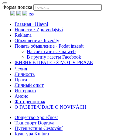
Форма поиска
rss
Главная · Hlavní
Новости · Zpravodajství
Reklama
Объявления · Inzeráty
Подать объявление · Podat inzerát
На сайт газеты · na web
В группу газеты Facebook
ЖИЗНЬ В ПРАГЕ · ŽIVOT V PRAZE
Чехия
Личность
Прага
Личный опыт
Интервью
Анонс
Фоторепортаж
О ГАЗЕТЕ/ÚDAJE O NOVINÁCH
Общество Společnost
Транспорт Doprava
Путешествия Cestování
Культура Kultura