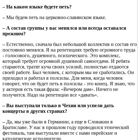
– На каком языке будете петь?
–
Мы будем петь на церковно-славянском языке.
– А состав группы у вас менялся или всегда оставался
прежним?
–
Естественно, сначала был небольшой коллектив и состав его
постоянно менялся. Я на репетициях требую огромного труда
- голосового, душевного, психического. Это комплекс,
который требует огромной душевной самоотдачи. И ребята
стараются, тратят куча своих усилий, полностью отдаются
своей работе. Был человек, с которым мы не сработались. Он
приходил и работал в полсилы. Для меня, когда человек
говорит, что он будет петь в полсилы - это конец. Я знаю, что
у актеров есть такая фраза: «Вечером дам». Ничего не
получится. Надо на репетиции все «давать».
– Вы выступали только в Чехии или успели дать
концерты в других странах?
–
Да, мы уже были в Германии, а еще в Словакии в
Братиславе. У нас в прошлом году проводился этнический
фестиваль, там выступали вместе с нами еврейские и
католические исполнители.