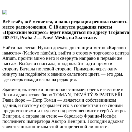
Всё течёт, всё меняется, и наша редакция решила сменить
место расположения. С 18 августа редакция газеты
«Пражский экспресс» будет находиться по адресу Trojanova
2022/12, Praha 2 — Nové Město, на 5-м этаже.
Найти нас легко. Нужно доехать до станции метро «Карлово
намести» (Karlovo náměstí), выйти в сторону торгового центра
Atrium, пройти мимо него и свернуть направо в первый же
пассаж. Выйдя из пассажа, продолжайте идти прямо в
сторону Влтавы по левой стороне. Примерно через одну
минуту вы подойдёте к зданию салатного цвета — это дом,
где теперь находится наша редакция.
Здание практически полностью занимает очень известное в
Чехии адвокатское бюро TOMAN, DEVÁTÝ & PARTNEŘI.
Глава бюро — Петр Томан — является и собственником
здания, и поэтому оформляет его в соответствии со своими
предпочтениями и вкусом: над ресепшен висит герб Австро-
Венгрии, а справа на стене — барельеф Франца-Иосифа,
последнего императора Австро-Венгрии. Господин адвокат
является поклонником этой исторической личности.