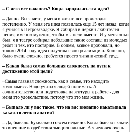
– С чего все началось? Когда зародилась эта идея?
–
Давно. Вы знаете, у меня в жизни все происходит
постепенно. У меня эта идея появилась еще 15 лет назад, когда
я учился в Петрозаводске. Я собирал в церкви любителей
пения, именно мужчин, чтобы мы пели вместе. И у меня опыт
был, я в театре собирал небольшие такие составы из молодых
ребят и тех, кто постарше. В общем, всякое пробовали, но
только 2014 году идея получила свою реализацию. Конечно,
было очень сложно, требуется просто титанический труд.
– Какая была самая большая
сложность на пути к
достижению этой
цели?
–
Самая главная сложность, как в семье, это находить
компромисс. Надо учиться людей понимать. А
сочинительство или подготовка партитуры к работе - для
меня это удовольствие, потому что это моя жизнь.
– Бывало ли у вас такое, что на вас внезапно накатывала
какая-то лень и апатия?
–
Да, бывало. Буквально совсем недавно. Когда бывают какие-
то внешние воздействия эмоциональные. А я человек очень