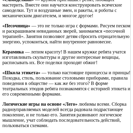
мастерить. Вместе они научатся конструировать всяческие
самоделки. Тут и воздушные змеи, и ракеты, и роботы с
механическим двигателем, и многое другое!
«Песочница»
— это не только игра с формами. Рисуем песком
и раскрашиваем невиданных зверей, занимаемся «песочной
терапией». Занятия позволяют детям сбросить отрицательную
энергию, успокоиться, найти внутреннее равновесие.
Керамика
— лепим красоту! В нашем кружке ребята учатся
изготавливать скульптуры и другие интересные вещицы,
расписывать их. Все поделки проходят обжиг!
«Школа этикета»
— только настоящие принцессы и принцы!
Походка, стиль, пользование столовыми приборами, правила
поведения в обществе — как же без этого? В форме
театральных этюдов ребята познакомятся с историей этикета и
его современными формами.
Логические игры на основе «Лего»
любимы всеми. Сборка
радиоуправляемых моделей всегда радовала подрастающее
поколение, и не только его. Занятия развивают логическое
мышление, учат соблюдать последовательность действий,
пользоваться схемами.