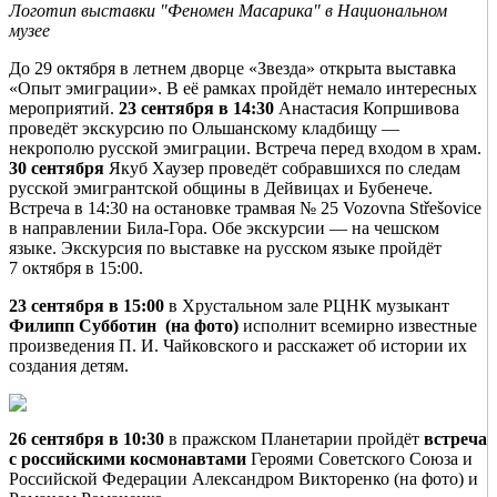
Логотип выставки "Феномен Масарика" в Национальном
музее
До 29 октября в летнем дворце «Звезда» открыта выставка
«Опыт эмиграции». В её рамках пройдёт немало интересных
мероприятий.
23 сентября в 14:30
Анастасия Копршивова
проведёт экскурсию по Ольшанскому кладбищу —
некрополю русской эмиграции. Встреча перед входом в храм.
30 сентября
Якуб Хаузер проведёт собравшихся по следам
русской эмигрантской общины в Дейвицах и Бубенече.
Встреча в 14:30 на остановке трамвая № 25 Vozovna Střešovice
в направлении Била-Гора. Обе экскурсии — на чешском
языке. Экскурсия по выставке на русском языке пройдёт
7 октября в 15:00.
23 сентября в 15:00
в Хрустальном зале РЦНК музыкант
Филипп Субботин (на фото)
исполнит всемирно известные
произведения П. И. Чайковского и расскажет об истории их
создания детям.
26 сентября в 10:30
в пражском Планетарии пройдёт
встреча
с российскими космонавтами
Героями Советского Союза и
Российской Федерации Александром Викторенко (на фото) и