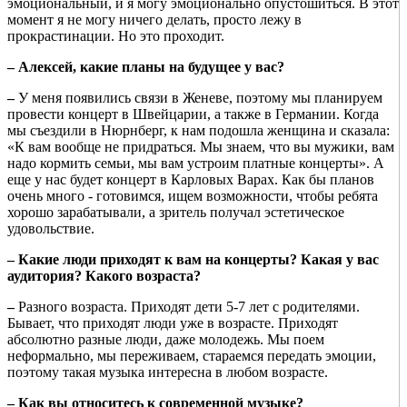
эмоциональный, и я могу эмоционально опустошиться. В этот
момент я не могу ничего делать, просто лежу в
прокрастинации. Но это проходит.
– Алексей, какие планы на будущее у вас?
–
У меня появились связи в Женеве, поэтому мы планируем
провести концерт в Швейцарии, а также в Германии. Когда
мы съездили в Нюрнберг, к нам подошла женщина и сказала:
«К вам вообще не придраться. Мы знаем, что вы мужики, вам
надо кормить семьи, мы вам устроим платные концерты». А
еще у нас будет концерт в Карловых Варах. Как бы планов
очень много - готовимся, ищем возможности, чтобы ребята
хорошо зарабатывали, а зритель получал эстетическое
удовольствие.
– Какие люди приходят к вам на концерты? Какая у вас
аудитория? Какого возраста?
–
Разного возраста. Приходят дети 5-7 лет с родителями.
Бывает, что приходят люди уже в возрасте. Приходят
абсолютно разные люди, даже молодежь. Мы поем
неформально, мы переживаем, стараемся передать эмоции,
поэтому такая музыка интересна в любом возрасте.
– Как вы относитесь к современной музыке?