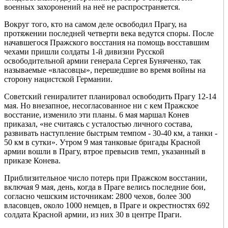
военных захоронений на неё не распространяется.
Вокруг того, кто на самом деле освободил Прагу, на
протяжении последней четверти века ведутся споры. После
начавшегося Пражского восстания на помощь восставшим
чехами пришли солдаты 1-й дивизии Русской
освободительной армии генерала Сергея Буняченко, так
называемые «власовцы», перешедшие во время войны на
сторону нацистской Германии.
Советский гениралитет планировал освободить Прагу 12-14
мая. Но внезапное, несогласованное ни с кем Пражское
восстание, изменило эти планы. 6 мая маршал Конев
приказал, «не считаясь с усталостью личного состава,
развивать наступление быстрым темпом - 30-40 км, а танки -
50 км в сутки». Утром 9 мая танковые бригады Красной
армии вошли в Прагу, втрое превысив темп, указанный в
приказе Конева.
Приблизительное число потерь при Пражском восстании,
включая 9 мая, день, когда в Праге велись последние бои,
согласно чешским источникам: 2800 чехов, более 300
власовцев, около 1000 немцев, в Праге и окрестностях 692
солдата Красной армии, из них 30 в центре Праги.