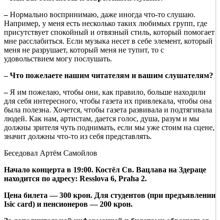
–
Нормально воспринимаю, даже иногда что-то слушаю.
Например, у меня есть несколько таких любимых групп, где
присутствует спокойный и отвязный стиль, который помогает
мне расслабиться. Если музыка несет в себе элемент, который
меня не разрушает, который меня не тупит, то с
удовольствием могу послушать.
– Что пожелаете наши
м
читателям и вашим слу
шателям?
–
Я им пожелаю, чтобы они, как правило, больше находили
для себя интересного, чтобы газета их привлекала, чтобы она
была полезна. Хочется, чтобы газета развивала и подтягивала
людей. Как нам, артистам, дается голос, душа, разум и мы
должны зрителя чуть поднимать, если мы уже стоим на сцене,
значит должны что-то из себя представлять.
Беседовал Артём Самойлов
Начало концерта в 19:00. Костёл Св. Вацлава на Здераце
находится по адресу: Resslova 6, Praha 2.
Цена билета — 300 крон. Для студентов (при предъявлении
Isic card) и пенсионеров — 200 крон.