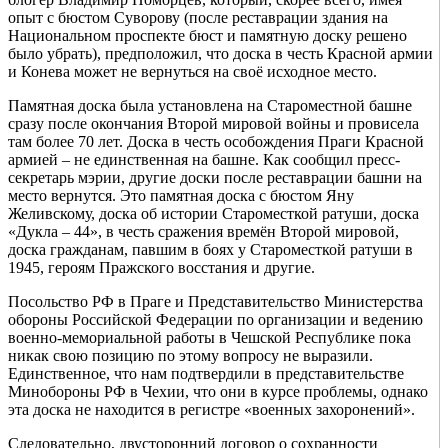
опыт с бюстом Суворову (после реставрации здания на
Национальном проспекте бюст и памятную доску решено
было убрать), предположил, что доска в честь Красной армии
и Конева может не вернуться на своё исходное место.
Памятная доска была установлена на Староместной башне
сразу после окончания Второй мировой войны и провисела
там более 70 лет. Доска в честь особождения Праги Красной
армией – не единственная на башне. Как сообщил пресс-
секретарь мэрии, другие доски после реставрации башни на
место вернутся. Это памятная доска с бюстом Яну
Желивскому, доска об истории Староместкой ратуши, доска
«Дукла – 44», в честь сражения времён Второй мировой,
доска гражданам, павшим в боях у Староместкой ратуши в
1945, героям Пражского восстания и другие.
Посольство РФ в Праге и Представительство Министерства
обороны Российской Федерации по организации и ведению
военно-мемориальной работы в Чешской Республике пока
никак свою позицию по этому вопросу не выразили.
Единственное, что нам подтвердили в представительстве
Минобороны РФ в Чехии, что они в курсе проблемы, однако
эта доска не находится в регистре «военных захоронений».
Следовательно, двусторонний договор о сохранности