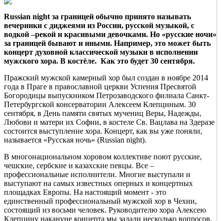
Russian night
за границей обычно принято называть
вечеринки с диджеями из России, ру
сской му
зыкой, с
водкой –рекой и красивыми девочками. Но «ру
сские ночи»
за границей бывают и иными
. Например, это может быть
концерт ду
ховной классической му
зыки в исполнении
му
жского хора. В костёле. Как это будет 30 сентября.
Пражский мужской камерный хор был создан в ноябре 2014
года в Праге в православной церкви Успения Пресвятой
Богородицы выпускником Петрозаводского филиала Санкт-
Петербургской консерватории Алексеем Клепциным. 30
сентября, в День памяти святых мучениц Веры, Надежды,
Любови и матери их Софии, в костеле Св. Вацлава на Здеразе
состоится выступление хора. Концерт, как вы уже поняли,
называется «Русская ночь» (Russian night).
В многонациональном хоровом коллективе поют русские,
чешские, сербские и казахские певцы. Все –
профессиональные исполнители. Многие выступали и
выступают на самых известных оперных и концертных
площадках Европы. На настоящий момент - это
единственный профессиональный мужской хор в Чехии,
состоящий из восьми человек. Руководителю хора Алексею
Клепцину накануне концерта мы задали несколько вопросов.