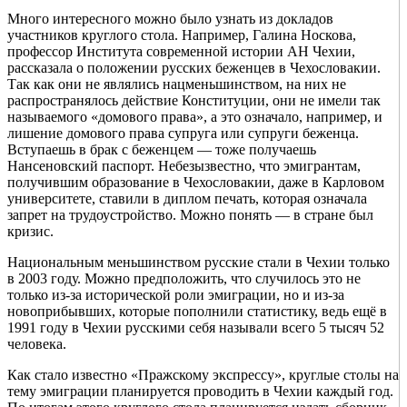
Много интересного можно было узнать из докладов
участников круглого стола. Например, Галина Носкова,
профессор Института современной истории АН Чехии,
рассказала о положении русских беженцев в Чехословакии.
Так как они не являлись нацменьшинством, на них не
распространялось действие Конституции, они не имели так
называемого «домового права», а это означало, например, и
лишение домового права супруга или супруги беженца.
Вступаешь в брак с беженцем — тоже получаешь
Нансеновский паспорт. Небезызвестно, что эмигрантам,
получившим образование в Чехословакии, даже в Карловом
университете, ставили в диплом печать, которая означала
запрет на трудоустройство. Можно понять — в стране был
кризис.
Национальным меньшинством русские стали в Чехии только
в 2003 году. Можно предположить, что случилось это не
только из-за исторической роли эмиграции, но и из-за
новоприбывших, которые пополнили статистику, ведь ещё в
1991 году в Чехии русскими себя называли всего 5 тысяч 52
человека.
Как стало известно «Пражскому экспрессу», круглые столы на
тему эмиграции планируется проводить в Чехии каждый год.