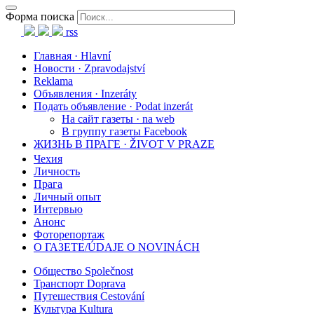
Форма поиска
rss
Главная · Hlavní
Новости · Zpravodajství
Reklama
Объявления · Inzeráty
Подать объявление · Podat inzerát
На сайт газеты · na web
В группу газеты Facebook
ЖИЗНЬ В ПРАГЕ · ŽIVOT V PRAZE
Чехия
Личность
Прага
Личный опыт
Интервью
Анонс
Фоторепортаж
О ГАЗЕТЕ/ÚDAJE O NOVINÁCH
Общество Společnost
Транспорт Doprava
Путешествия Cestování
Культура Kultura