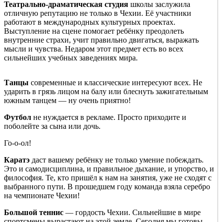
Театрально-драматическая студия
школы заслужила
отличную репутацию не только в Чехии. Её участники
работают в международных культурных проектах.
Выступление на сцене помогает ребёнку преодолеть
внутренние страхи, учит правильно двигаться, выражать
мысли и чувства. Недаром этот предмет есть во всех
сильнейших учебных заведениях мира.
Танцы
современные и классические интересуют всех. Не
ударить в грязь лицом на балу или блеснуть зажигательным
южным танцем — ну очень приятно!
Футбол
не нуждается в рекламе. Просто приходите и
поболейте за сына или дочь.
Го-о-ол!
Каратэ
даст вашему ребёнку не только умение побеждать.
Это и самодисциплина, и правильное дыхание, и упорство, и
философия. Те, кто пришёл к нам на занятия, уже не сходят с
выбранного пути. В прошедшем году команда взяла серебро
на чемпионате Чехии!
Большой теннис
— гордость Чехии. Сильнейшие в мире
спортсмены вырастают на этой земле. Сегодня мы готовы