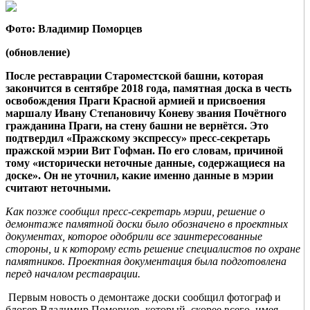
Фото: Владимир Поморцев
(обновление)
После реставрации Староместской башни, которая
закончится в
сентябре 2018 год
а, памятная доска в честь
освобождения Праги Красной армией и присвоения
маршалу Ивану Степановичу Коневу звания Почётного
гражданина Праги, на стену башни не вернётся. Это
подтвердил «Пражскому экспрессу» пресс-секретарь
пражской мэрии Вит Гофман. По его словам, причиной
тому «исторически неточные данные, содержащиеся на
доске». Он не уточнил, какие именно данные в мэрии
считают неточными.
Как позже сообщил пресс-секретарь мэрии, решение о
демонтаже памятной доски было обозначено в проектных
документах, которое одобрили все заинтересованные
стороны, и к которому есть решение cпециалистов по охране
памятников. Проектная документация была подготовлена
перед началом реставрации.
Первым новость о демонтаже доски сообщил фотограф и
блогер Владимир Поморцев, который, скорее всего, имея