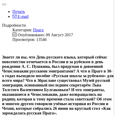
Печать
E-mail
Подробности
Категория:
Прага
Опубликовано: 09 Август 2017
Просмотров: 13546
Знаете ли
вы, что День русского языка, который сейчас
повсеместно отмечается в России и за рубежом в день
рождения А. С. Пушкина, был придуман в довоенной
Чехословакии русскими эмигрантами? А что в Праге в 30-
х годах выходило пособие «Русская школа за рубежом» для
всего мира? Что в Збраславе существовал Музей русской
эмиграции, основанный последним секретарём Льва
Толстого Валентином Булгаковым? И что эмигранты,
оказавшиеся в Чехословакии, даже возвращались на
родину, которая к тому времени стала советской? Об этом
и многом другом говорили учёные-историки из России и
Чехии, которые собрались 26 июня на круглый стол «Как
зарождалась русская Прага».