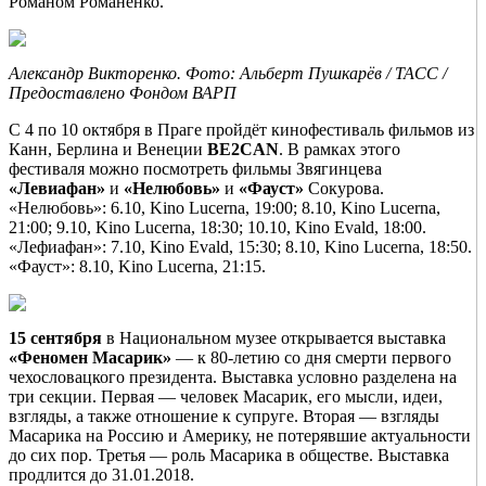
Романом Романенко.
Александр Викторенко. Фото: Альберт Пушкарёв / ТАСС /
Предоставлено Фондом ВАРП
С 4 по 10 октября в Праге пройдёт кинофестиваль фильмов из
Канн, Берлина и Венеции
BE2CAN
. В рамках этого
фестиваля можно посмотреть фильмы Звягинцева
«Левиафан»
и
«Нелюбовь»
и
«Фауст»
Сокурова.
«Нелюбовь»: 6.10, Kino Lucerna, 19:00; 8.10, Kino Lucerna,
21:00; 9.10, Kino Lucerna, 18:30; 10.10, Kino Evald, 18:00.
«Лефиафан»: 7.10, Kino Evald, 15:30; 8.10, Kino Lucerna, 18:50.
«Фауст»: 8.10, Kino Lucerna, 21:15.
15 сентября
в Национальном музее открывается выставка
«Феномен Масарик»
— к 80-летию со дня смерти первого
чехословацкого президента. Выставка условно разделена на
три секции. Первая — человек Масарик, его мысли, идеи,
взгляды, а также отношение к супруге. Вторая — взгляды
Масарика на Россию и Америку, не потерявшие актуальности
до сих пор. Третья — роль Масарика в обществе. Выставка
продлится до 31.01.2018.