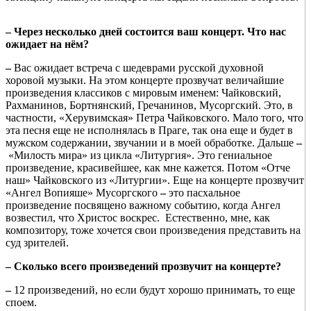
–
Через несколько дней состоится ваш концерт. Что нас
ожидает на н
ём?
–
Вас ожидает встреча с шедеврами русской духовной
хоровой музыки. На этом концерте прозвучат величайшие
произведения классиков с мировым именем: Чайковский,
Рахманинов, Бортнянский, Гречанинов, Мусоргский. Это, в
частности, «Херувимская» Петра Чайковского. Мало того, что
эта песня еще не исполнялась в Праге, так она еще и будет в
мужском содержании, звучании и в моей обработке. Дальше
–
«Милость мира» из цикла «Литургия». Это гениальное
произведение, красивейшее, как мне кажется. Потом «Отче
наш» Чайковского из «Литургии». Еще на концерте прозвучит
«Ангел Вопияше» Мусоргского
–
это пасхальное
произведение посвящено важному событию, когда Ангел
возвестил, что Христос воскрес. Естественно, мне, как
композитору, тоже хочется свои произведения представить на
суд зрителей.
– Сколько
всего произведений
прозву
чит на концерте?
–
12 произведений, но если будут хорошо принимать, то еще
споем.