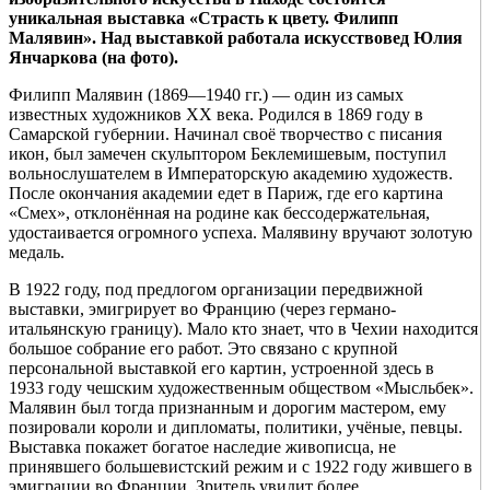
уникальная выставка «Страсть к цвету. Филипп
Малявин». Над выставкой работала искусствовед Юлия
Янчаркова (на фото).
Филипп Малявин (1869—1940 гг.) — один из самых
известных художников XX века. Родился в 1869 году в
Самарской губернии. Начинал своё творчество с писания
икон, был замечен скульптором Беклемишевым, поступил
вольнослушателем в Императорскую академию художеств.
После окончания академии едет в Париж, где его картина
«Смех», отклонённая на родине как бессодержательная,
удостаивается огромного успеха. Малявину вручают золотую
медаль.
В 1922 году, под предлогом организации передвижной
выставки, эмигрирует во Францию (через германо-
итальянскую границу). Мало кто знает, что в Чехии находится
большое собрание его работ. Это связано с крупной
персональной выставкой его картин, устроенной здесь в
1933 году чешским художественным обществом «Мысльбек».
Малявин был тогда признанным и дорогим мастером, ему
позировали короли и дипломаты, политики, учёные, певцы.
Выставка покажет богатое наследие живописца, не
принявшего большевистский режим и с 1922 году жившего в
эмиграции во Франции. Зритель увидит более