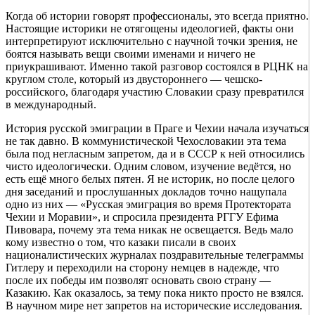
Когда об истории говорят профессионалы, это всегда приятно.
Настоящие историки не отягощены идеологией, факты они
интерпретируют исключительно с научной точки зрения, не
боятся называть вещи своими именами и ничего не
приукрашивают. Именно такой разговор состоялся в РЦНК на
круглом столе, который из двустороннего — чешско-
российского, благодаря участию Словакии сразу превратился
в международный.
История русской эмиграции в Праге и Чехии начала изучаться
не так давно. В коммунистической Чехословакии эта тема
была под негласным запретом, да и в СССР к ней относились
чисто идеологически. Одним словом, изучение ведётся, но
есть ещё много белых пятен. Я не историк, но после целого
дня заседаний и прослушанных докладов точно нащупала
одно из них — «Русская эмиграция во время Протектората
Чехии и Моравии», и спросила президента РГГУ Ефима
Пивовара, почему эта тема никак не освещается. Ведь мало
кому известно о том, что казаки писали в своих
националистических журналах поздравительные телеграммы
Гитлеру и переходили на сторону немцев в надежде, что
после их победы им позволят основать свою страну —
Казакию. Как оказалось, за тему пока никто просто не взялся.
В научном мире нет запретов на исторические исследования.