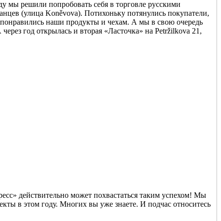
оду мы решили попробовать себя в торговле русскими
анцев (улица Koněvova). Потихоньку потянулись покупатели,
, понравились наши продукты и чехам. А мы в свою очередь
рез год открылась и вторая «Ласточка» на Petržilkova 21,
пресс» действительно может похвастаться таким успехом! Мы
кты в этом году. Многих вы уже знаете. И подчас относитесь