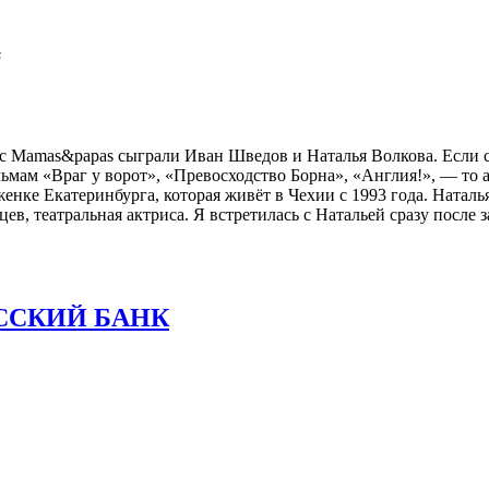
й
 Mamas&papas сыграли Иван Шведов и Наталья Волкова. Если с
ьмам «Враг у ворот», «Превосходство Борна», «Англия!», — то 
енке Екатеринбурга, которая живёт в Чехии с 1993 года. Наталь
ев, театральная актриса. Я встретилась с Натальей сразу после
ССКИЙ БАНК