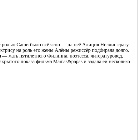
 ролью Саши было всё ясно — на неё Алиция Неллис сразу
актрису на роль его жены Алёны режиссёр подбирала долго.
я — мать пятилетнего Филиппа, поэтесса, литературовед,
 закрытого показа фильма Mamas&papas и задала ей несколько