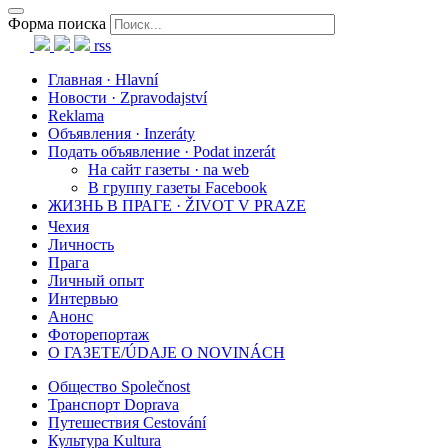
Форма поиска
rss
Главная · Hlavní
Новости · Zpravodajství
Reklama
Объявления · Inzeráty
Подать объявление · Podat inzerát
На сайт газеты · na web
В группу газеты Facebook
ЖИЗНЬ В ПРАГЕ · ŽIVOT V PRAZE
Чехия
Личность
Прага
Личный опыт
Интервью
Анонс
Фоторепортаж
О ГАЗЕТЕ/ÚDAJE O NOVINÁCH
Общество Společnost
Транспорт Doprava
Путешествия Cestování
Культура Kultura