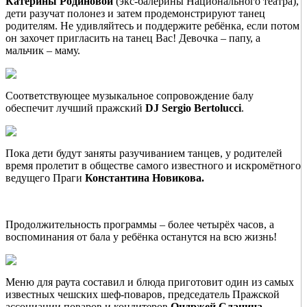
Катерины Родиновой
(экс-балерины Национального театра),
дети разучат полонез и затем продемонстрируют танец
родителям. Не удивляйтесь и поддержите ребёнка, если потом
он захочет пригласить на танец Вас! Девочка – папу, а
мальчик – маму.
Соответствующее музыкальное сопровождение балу
обеспечит лучший пражский
DJ Sergio Bertolucci
.
Пока дети будут заняты разучиванием танцев, у родителей
время пролетит в обществе самого известного и искромётного
ведущего Праги
Константина Новикова.
Продолжительность программы – более четырёх часов, а
воспоминания от бала у ребёнка останутся на всю жизнь!
Меню для раута составил и блюда приготовит один из самых
известных чешских шеф-поваров, председатель Пражской
ассоциации поваров и кондитеров
Ондржей Сланина
.