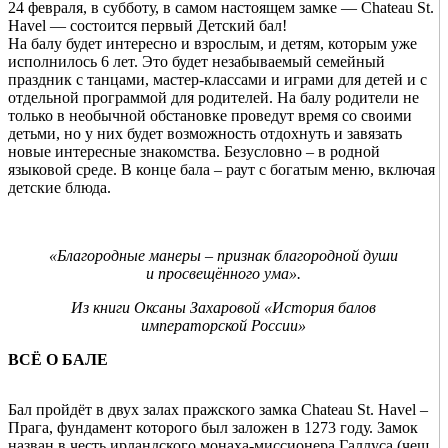
24 февраля, в субботу, в самом настоящем замке — Chateau St.
Havel — состоится первый Детский бал!
На балу будет интересно и взрослым, и детям, которым уже
исполнилось 6 лет. Это будет незабываемый семейный
праздник с танцами, мастер-классами и играми для детей и с
отдельной программой для родителей. На балу родители не
только в необычной обстановке проведут время со своими
детьми, но у них будет возможность отдохнуть и завязать
новые интересные знакомства. Безусловно – в родной
языковой среде. В конце бала – раут с богатым меню, включая
детские блюда.
«Благородные манеры – признак благородной души
и просвещённого ума».
Из книги Оксаны Захаровой «История балов
императорской России»
ВСЁ О БАЛЕ
Бал пройдёт в двух залах пражского замка Chateau St. Havel –
Прага, фундамент которого был заложен в 1273 году. Замок
назван в честь ирландского монаха-миссионера Галлуса (чеш.