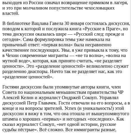
выходцев из России означал возвращение прямиком в лагеря,
и это при молчаливом попустительстве чехословацких
властей.
В библиотеке Вацлава Гавела 30 января состоялась дискуссия,
поводом к которой и послужила книга «Русские в Праге», но
тема дискуссии оказалась шире — «Русский след: прежде и
сегодня». Сама формулировка темы уже намекала на
привычный ответ: «первая волна» была несравненно
качественнее последующих. Увы, я уже привыкла к тому, что
в Чехии современные мигранты — «не та волна», «волна на
мутной воде», которая, как принято считать, «не разделяет
ценности». Это «разделение ценностей» великолепно служит
разделению диаспоры. Ничто так не разделяет нас, как это
«разделение ценностей».
Гостями дискуссии были упомянутые авторы книги, член
Совета по национальным меньшинствам правительства ЧР
Алексей Келин и журналист Ондржей Сокоуп. Управлял
дискуссией Петр Главачек. Гости отвечали на его вопросы, а в
конце и на вопросы зрителей. Успех (и уникальность!) этой
дискуссии я вижу в том, что она отошла от вышеупомянутого
штампа о хороших «первых» и негодных «последних». Как
сказал журналист Сокоуп, «нет одной истории, русские
судьбы пёстрые». Всё сложно. Все иммигранты разные,