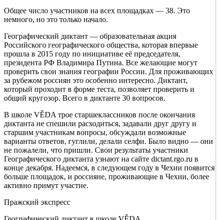
Общее число участников на всех площадках — 38. Это
немного, но это только начало.
Географический диктант — образовательная акция
Российского географического общества, которая впервые
прошла в 2015 году по инициативе её председателя,
президента РФ Владимира Путина. Все желающие могут
проверить свои знания географии России. Для проживающих
за рубежом россиян это особенно интересно. Диктант,
который проходит в форме теста, позволяет проверить и
общий кругозор. Всего в диктанте 30 вопросов.
В школе VĚDA трое старшеклассников после окончания
диктанта не спешили расходиться, задавали друг другу и
старшим участникам вопросы, обсуждали возможные
варианты ответов, гуглили, делали селфи. Было видно — они
не пожалели, что пришли. Свои результаты участники
Географического диктанта узнают на сайте dictant.rgo.ru в
конце декабря. Надеемся, в следующем году в Чехии появится
больше площадок, и россияне, проживающие в Чехии, более
активно примут участие.
Пражский экспресс
Географический диктант в школе VĚDA