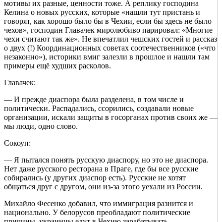
мотивы их разные, ценности тоже. А реплику господина
Келина о новых русских, которые «нашли тут пристань и
говорят, как хорошо было бы в Чехии, если бы здесь не было
чехов», господин Главачек миролюбиво парировал: «Многие
чехи считают так же». Не впечатлил чешских гостей и рассказ
о двух (!) Координационных советах соотечественников («что
незаконно»), историки вмиг залезли в прошлое и нашли там
примеры ещё худших расколов.
Главачек:
— И прежде диаспора была разделена, в том числе и
политически. Распадались, ссорились, создавали новые
организации, искали защиты в госорганах против своих же —
мы люди, одно слово.
Сокоуп:
— Я пытался понять русскую диаспору, но это не диаспора.
Нет даже русского ресторана в Праге, где бы все русские
собирались (у других диаспор есть). Русские не хотят
общаться друг с другом, они из-за этого уехали из России.
Михайло Фесенко добавил, что иммиграция разнится и
национально. У белорусов преобладают политические
причины, украинцы едут в Чехию зарабатывать.