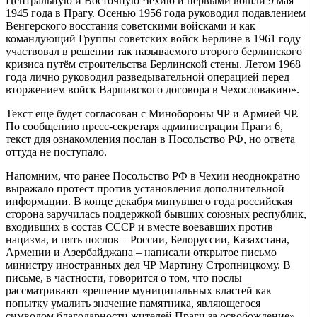
Центральную и Восточную Чехию и первыми вошли 9 мая
1945 года в Прагу. Осенью 1956 года руководил подавлением
Венгерского восстания советскими войсками и как
командующий Группы советских войск Берлине в 1961 году
участвовал в решении так называемого второго берлинского
кризиса путём строительства Берлинской стены. Летом 1968
года лично руководил разведывательной операцией перед
вторжением войск Варшавского договора в Чехословакию».
Текст еще будет согласован с Минобороны ЧР и Армией ЧР.
По сообщению пресс-секретаря администрации Праги 6,
текст для ознакомления послан в Посольство РФ, но ответа
оттуда не поступало.
Напомним, что ранее Посольство РФ в Чехии неоднократно
выражало протест против установления дополнительной
информации. В конце декабря минувшего года российская
сторона заручилась поддержкой бывших союзных республик,
входивших в состав СССР и вместе воевавших против
нацизма, и пять послов – России, Белоруссии, Казахстана,
Армении и Азербайджана – написали открытое письмо
министру иностранных дел ЧР Мартину Стропницкому. В
письме, в частности, говорится о том, что послы
рассматривают «решение муниципальных властей как
попытку умалить значение памятника, являющегося
символом благодарности жителей Праги за освобождение».