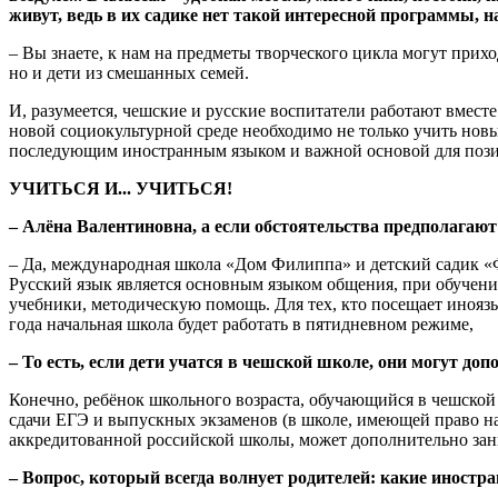
живут, ведь в их садике нет такой интересной программы, н
– Вы знаете, к нам на предметы творческого цикла могут прихо
но и дети из смешанных семей.
И, разумеется, чешские и русские воспитатели работают вмест
новой социокультурной среде необходимо не только учить новы
последующим иностранным языком и важной основой для позит
УЧИТЬСЯ И... УЧИТЬСЯ!
– Алёна Валентиновна, а если обстоятельства предполагают
– Да, международная школа «Дом Филиппа» и детский садик «Ф
Русский язык является основным языком общения, при обучени
учебники, методическую помощь. Для тех, кто посещает иноязы
года начальная школа будет работать в пятидневном режиме,
– То есть, если дети учатся в чешской школе, они могут до
Конечно, ребёнок школьного возраста, обучающийся в чешско
сдачи ЕГЭ и выпускных экзаменов (в школе, имеющей право на 
аккредитованной российской школы, может дополнительно зани
– Вопрос, который всегда волнует родителей: какие иност