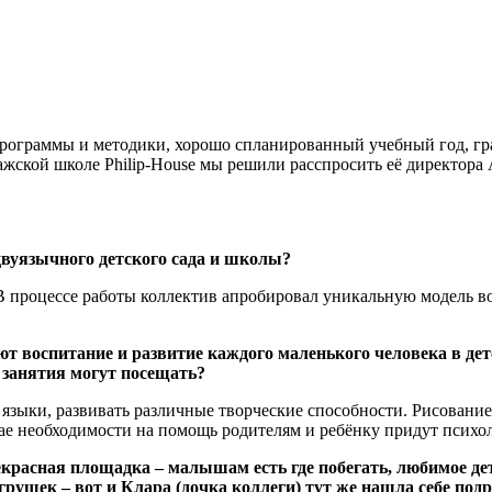
программы и методики, хорошо спланированный учебный год, гр
ражской школе Philip-House мы решили расспросить её директо
двуязычного детского сада и школы?
 В процессе работы коллектив апробировал уникальную модель в
т воспитание и развитие каждого маленького человека в детс
е занятия могут посещать?
зыки, развивать различные творческие способности. Рисование,
чае необходимости на помощь родителям и ребёнку придут психо
рекрасная площадка – малышам есть где побегать, любимое д
, игрушек – вот и Клара (дочка коллеги) тут же нашла себе по