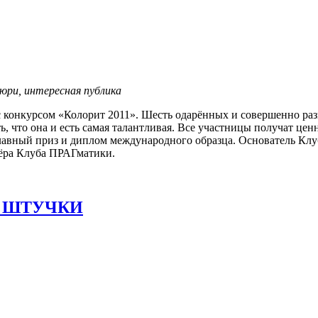
юри, интересная публика
 с конкурсом «Колорит 2011». Шесть одарённых и совершенно р
ть, что она и есть самая талантливая. Все участницы получат ц
главный приз и диплом международного образца. Основатель Кл
ёра Клуба ПРАГматики.
 ШТУЧКИ