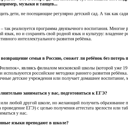
апример, музыки и танцев...
дить дети, не посещающие регулярно детский сад. А так как сад
е – так реализуется программа двуязычного воспитания. Многие
й язык, но и сохранять свой родной язык и культуру: владение 
ивного интеллектуального развития ребёнка.
 возвращение семьи в Россию, сможет ли ребёнок без потерь 
илипок», являясь филиалом московской школы (которой уже 19 л
и используются российские методики раннего развития ребёнка
чные детские учреждения или получает домашнее воспитание, мы
полнительно заниматься у вас, подготовиться к ЕГЭ?
й или любой другой школе, но желающий получить образование 
проведение ЕГЭ) с целью получения аттестата зрелости или таб
маться у нас.
ранные языки преподают в школе?