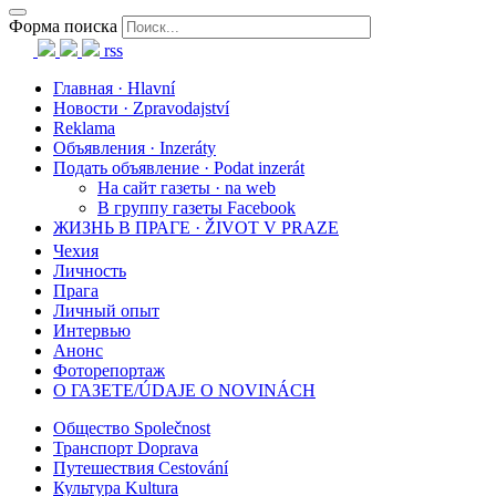
Форма поиска
rss
Главная · Hlavní
Новости · Zpravodajství
Reklama
Объявления · Inzeráty
Подать объявление · Podat inzerát
На сайт газеты · na web
В группу газеты Facebook
ЖИЗНЬ В ПРАГЕ · ŽIVOT V PRAZE
Чехия
Личность
Прага
Личный опыт
Интервью
Анонс
Фоторепортаж
О ГАЗЕТЕ/ÚDAJE O NOVINÁCH
Общество Společnost
Транспорт Doprava
Путешествия Cestování
Культура Kultura