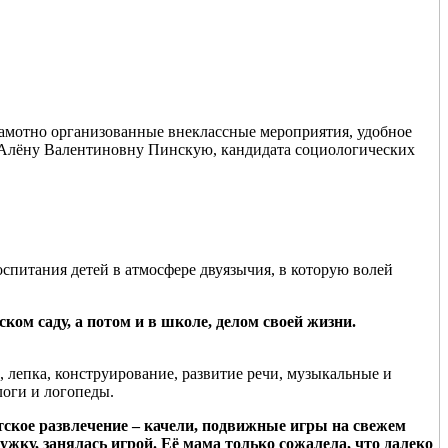
амотно организованные внеклассные мероприятия, удобное
ра Алёну Валентиновну Пинскую, кандидата социологических
оспитания детей в атмосфере двуязычия, в которую волей
ком саду, а потом и в школе, делом своей жизни.
 лепка, конструирование, развитие речи, музыкальные и
логи и логопеды.
етское развлечение – качели, подвижные игры на свежем
дружку, занялась игрой. Её мама только сожалела, что далеко