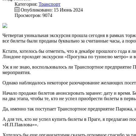
Категория:
Транспорт
Опубликовано: 15 Июнь 2024
Просмотров: 9074
Четвертая уникальная экскурсия прошла сегодня в рамках тор
все билеты были проданы буквально за считанные часы, а поро
Кстати, хотелось бы отметить, что в декабре прошлого года я
Лондоне проходят экскурсии «Прогулка по туннелю метро» и в
Уж я не знаю, воспользовалось ли Транспортное предприятие П
мероприятия.
Однако наблюдалось некоторое разочарование желающих посетит
Начало продажи билетов анонсировать заранее: дату и время. Б
на два этапа, чтобы те, кто не успел приобрести билеты в перв
Да, именно так поступает Транспортное предприятие Парижа, и
А для тех, кто не успел купить билеты в Праге, я предлагаю
«И.П.Павлова»».
Хотелось бы еще организаторам сказать огромное спасибо за 