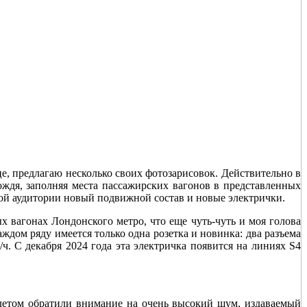
е, предлагаю несколько своих фотозарисовок. Действительно в
ождя, заполняя места пассажирских вагонов в представленных
ой аудитории новый подвижной состав и новые электрички.
х вагонах Лондонского метро, что еще чуть-чуть и моя голова
ждом ряду имеется только одна розетка и новинка: два разъема
ч. С декабря 2024 года эта электричка появится на линиях S4
 летом обратили внимание на очень высокий шум, издаваемый