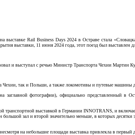
 выставке Rail Business Days 2024 в Остраве стала «Словацка
рытия выставки, 11 июня 2024 года, этот поезд был выставлен дл
вовал и выступал с речью Министр Транспорта Чехии Мартин Ку
а Чехии, так и Польши, а также локомотивы и путевые машины 
а заглавной фотографии), официально представленный в Ост
ровой транспортной выставкой в Германии INNOTRANS, и включа
н большой зал и второй значительно меньше, в которых десятки 
, несмотря на небольшие площади выставка привлекла в первый 