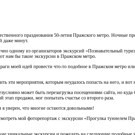
жественного празднования 50-летия Пражского метро. Ночные пр
й даже минут.
 лично одному из организаторов экскурсий «Познавательный тури
от нам бы такие экскурсии в Пражском метро.
раги моей идей провести что-то подобное в Пражском метро или 
ь эти мероприятия, которым неудалось попасть на него, и вот я
езусловно может быть перезагрузка посещениями сайта, но куда 
ый этап продажи, мог попытать счастье со второго раза.
 я уверен, что многие остаются довольными!
 посмотреть мой фоторепортаж с экскурсии «Прогулка туннелем 
такие уникальные экскурсии и пожелать на следующие подобные