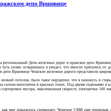
пражском депо Вршовице
на региональный День железных дорог в пражское депо Вршовиц
 чуть позже оглядевшись я увидел, что многие прятались от д
 в депо Вршовице Чешские железные дороги представили широк
 низкий потолок, было такое ощущение, что я нахожусь в стары
ка салона выполнена в красных тонах. Под двумя сиденьями в ка
сортировки мусора, максимальная скорость электрички 160 км/
же, как мне показалось громыхает. Чешские СМИ еще прошлым