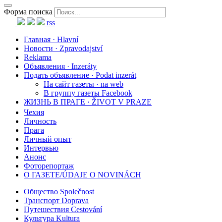
Форма поиска
rss
Главная · Hlavní
Новости · Zpravodajství
Reklama
Объявления · Inzeráty
Подать объявление · Podat inzerát
На сайт газеты · na web
В группу газеты Facebook
ЖИЗНЬ В ПРАГЕ · ŽIVOT V PRAZE
Чехия
Личность
Прага
Личный опыт
Интервью
Анонс
Фоторепортаж
О ГАЗЕТЕ/ÚDAJE O NOVINÁCH
Общество Společnost
Транспорт Doprava
Путешествия Cestování
Культура Kultura