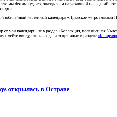
 что мы бежим куда-то, опаздываем на уехавший последний поез
сторге.
мой юбилейный настенный календарь «Пражское метро глазами 
hop.cz мои календари, не в раздел «Коллекция, посвященная 50-л
у имейте ввиду, что календари «спрятаны» в разделе
«Канцеляр
ays открылась в Остраве