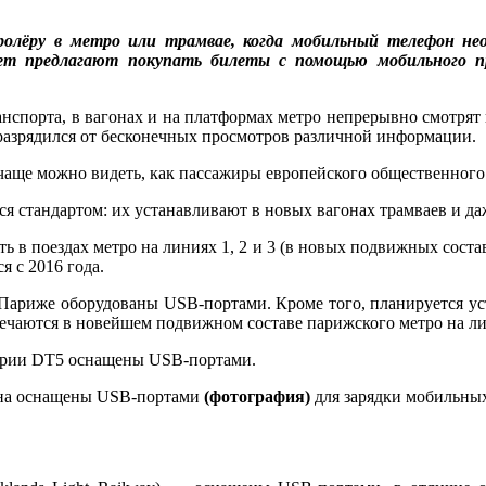
ролёру в метро или трамвае, когда мобильный телефон не
ет предлагают покупать билеты с помощью мобильного п
анспорта, в вагонах и на платформах метро непрерывно смотрят 
 разрядился от бесконечных просмотров различной информации.
 чаще можно видеть, как пассажиры европейского общественного 
 стандартом: их устанавливают в новых вагонах трамваев и даж
 в поездах метро на линиях 1, 2 и 3 (в новых подвижных состав
 с 2016 года.
ариже оборудованы USB-портами. Кроме того, планируется уст
речаются в новейшем подвижном составе парижского метро на ли
серии DT5 оснащены USB-портами.
тена оснащены USB-портами
(фотография)
для зарядки мобильных