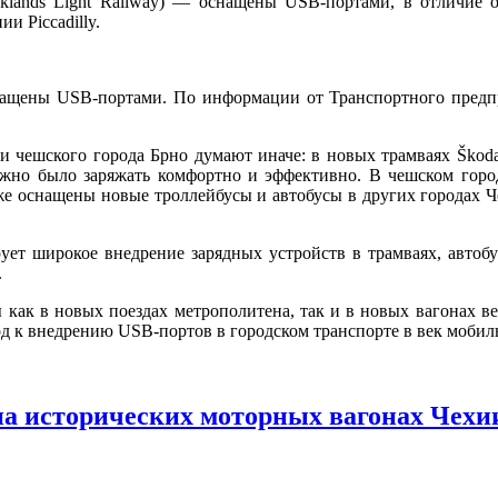
ands Light Railway) — оснащены USB-портами, в отличие от
и Piccadilly.
снащены USB-портами. По информации от Транспортного предп
ки чешского города Брно думают иначе: в новых трамваях Ško
о было заряжать комфортно и эффективно. В чешском городе
 оснащены новые троллейбусы и автобусы в других городах Че
ует широкое внедрение зарядных устройств в трамваях, автоб
.
ак в новых поездах метрополитена, так и в новых вагонах вен
 к внедрению USB-портов в городском транспорте в век мобил
на исторических моторных вагонах Чехи