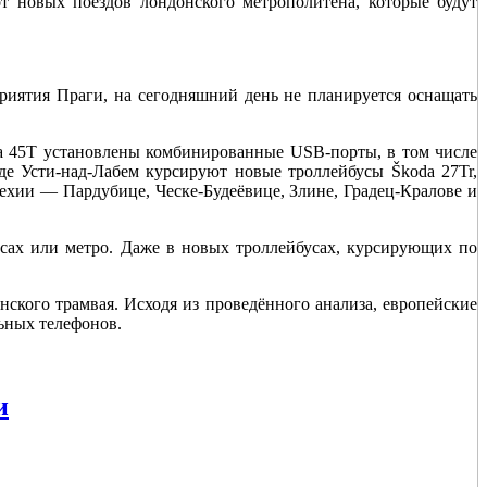
 новых поездов лондонского метрополитена, которые будут
риятия Праги, на сегодняшний день не планируется оснащать
da 45T установлены комбинированные USB-порты, в том числе
 Усти-над-Лабем курсируют новые троллейбусы Škoda 27Tr,
хии — Пардубице, Ческе-Будеёвице, Злине, Градец-Кралове и
усах или метро. Даже в новых троллейбусах, курсирующих по
ского трамвая. Исходя из проведённого анализа, европейские
ьных телефонов.
и