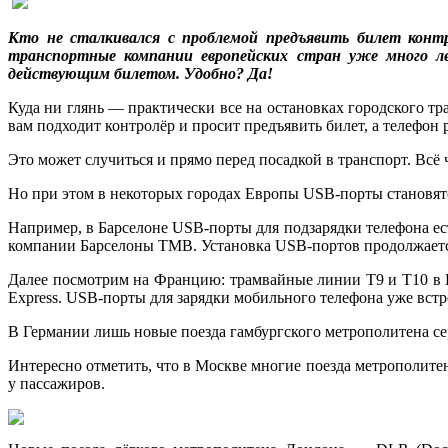
Кто не сталкивался с проблемой предъявить билет конт
транспортные компании европейских стран уже много л
действующим билетом. Удобно? Да!
Куда ни глянь — практически все на остановках городского тр
вам подходит контролёр и просит предъявить билет, а телефон
Это может случиться и прямо перед посадкой в транспорт. Всё
Но при этом в некоторых городах Европы USB-порты становятся
Например, в Барселоне USB-порты для подзарядки телефона есть
компании Барселоны TMB. Установка USB-портов продолжается
Далее посмотрим на Францию: трамвайные линии T9 и T10 в П
Express. USB-порты для зарядки мобильного телефона уже вст
В Германии лишь новые поезда гамбургского метрополитена 
Интересно отметить, что в Москве многие поезда метрополи
у пассажиров.