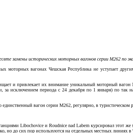
вте замены исторических моторных вагонов серии М262 по экск
ных моторных вагонах Чешская Республика не уступает други
хищает и привлекает их внимание уникальный моторный вагон 
и, за исключением периода с 24 декабря по 1 января) по так
это единственный вагон серии M262, регулярно, в туристическо
танциями Libochovice и Roudnice nad Labem курсировал этот же
дко, но до сих пор используются на отдельных местных линиях в