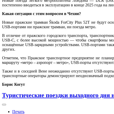
Новые поезда лёгкого метрополитена Лондона — DLR (Dockl
постепенно вводиться в эксплуатацию в конце 2025 года на лини
Какая ситуация с этим вопросом в Чехии?
Новые пражские трамваи Škoda ForCity Plus 52T не будут о
USB-портами ни пражские трамваи, ни поезда метро.
В отличие от пражского городского транспорта, транспортни
USB-C, с более высокой мощностью — чтобы смартфоны можн
оснащённые USB-зарядными устройствами. USB-портами также
других.
Отметим, что Пражское транспортное предприятие не планир
маршруту «метро – аэропорт – метро», USB-порты отсутствуют
Также и в соседней Вене неожиданно отсутствуют USB-порты к
транспортные операторы демонстрируют неоднозначный подход
Борис Когут
Туристические поездки выходного дня 
Печать