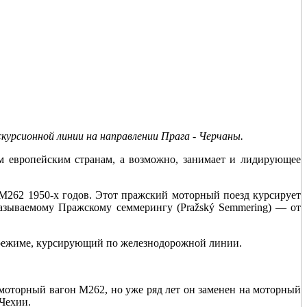
урсионной линии на направлении Прага - Черчаны.
м европейским странам, а возможно, занимает и лидирующее
M262 1950-х годов. Этот пражский моторный поезд курсирует
 называемому Пражскому семмерингу (Pražský Semmering) — от
м режиме, курсирующий по железнодорожной линии.
 моторный вагон M262, но уже ряд лет он заменен на моторный
 Чехии.