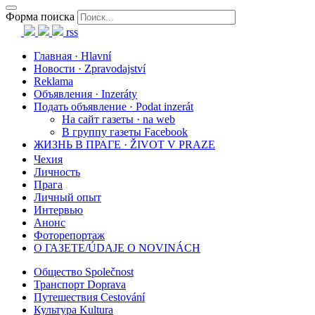
Форма поиска
rss
Главная · Hlavní
Новости · Zpravodajství
Reklama
Объявления · Inzeráty
Подать объявление · Podat inzerát
На сайт газеты · na web
В группу газеты Facebook
ЖИЗНЬ В ПРАГЕ · ŽIVOT V PRAZE
Чехия
Личность
Прага
Личный опыт
Интервью
Анонс
Фоторепортаж
О ГАЗЕТЕ/ÚDAJE O NOVINÁCH
Общество Společnost
Транспорт Doprava
Путешествия Cestování
Культура Kultura