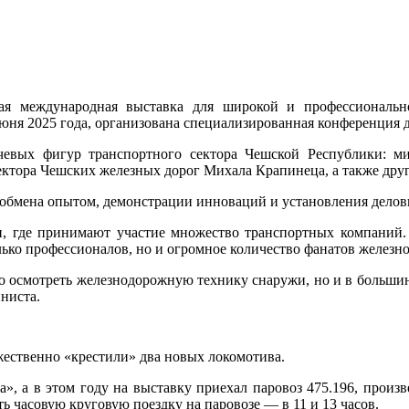
ая международная выставка для широкой и профессионально
июня 2025 года, организована специализированная конференция 
вых фигур транспортного сектора Чешской Республики: мин
ктора Чешских железных дорог Михала Крапинеца, а также друг
 обмена опытом, демонстрации инноваций и установления делов
, где принимают участие множество транспортных компаний.
ько профессионалов, но и огромное количество фанатов железно
 осмотреть железнодорожную технику снаружи, но и в большинс
ниста.
жественно «крестили» два новых локомотива.
, а в этом году на выставку приехал паровоз 475.196, произ
ть часовую круговую поездку на паровозе — в 11 и 13 часов.