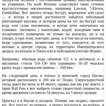
на упаковках. По всей Японии существуют такие сетевые
круглосуточные магазинчики, например Lawson, 7-Eleven,
FamilyMart. Вот захотел ночью йогурт, мороженое или салат
— и всегда в пешей доступности найдется небольшой
работающий магазин, в котором цены на тот же йогурт или
воду или суши неизменны, и всегда цена напечатана на
упаковке. Автоматы с напитками, водой, холодным чаем в
ассортименте размещены не только на вокзалах, но и на
улицах, и при этом, повторю, цены, и в том числе на напитки,
везде одинаковые, независимо от того, находится ли этот
автомат в центре города, на территории Императорского
дворца, на вокзале в Токио или в небольшом поселке Фуджи.
Например, обычная вода объемом 0,5 л в автоматах и в
магазинах стоила 110–130 йен (примерно 16–20 чешских
крон), вода с привкусом лимона — 160 йен.
На следующий день я поехал в японский город Нагою,
который расположен в 200 км от Осаки. Сверхскоростной
поезд довез бы меня за 49 минут, однако, как вы уже знаете, с
Japan Rail Pass я мог выбрать только скоростной синкансэн, и
время движения составило 54 минуты, на 5 минут дольше.
Приехал я в Нагою в полдень. Почему так поздно, спросите
вы. Все просто: во-первых, я решил выспаться, во-вторых, я