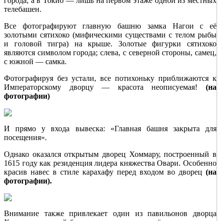
города, а в Токио — лишь на первом этаже одной из местных
телебашен.
Все фотографируют главную башню замка Нагои с её
золотыми сятихоко (мифическими существами с телом рыбы
и головой тигра) на крыше. Золотые фигурки сятихоко
являются символом города; слева, с северной стороны, самец,
с южной — самка.
Фотографируя без устали, все потихоньку приближаются к
Императорскому дворцу — красота неописуемая!
(на
фотографии)
И прямо у входа вывеска: «Главная башня закрыта для
посещения».
Однако оказался открытым дворец Хоммару, построенный в
1615 году как резиденция лидера княжества Овари. Особенно
красив навес в стиле карахафу перед входом во дворец
(на
фотографии).
Внимание также привлекает один из павильонов дворца