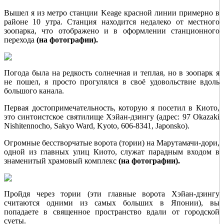
Вышел я из метро станции Keage красной линии примерно в
районе 10 утра. Станция находится недалеко от местного
зоопарка, что отображено и в оформлении станционного
перехода
(на фотографии).
Погода была на редкость солнечная и теплая, но в зоопарк я
не пошел, я просто прогулялся в своё удовольствие вдоль
большого канала.
Первая достопримечательность, которую я посетил в Киото,
это синтоистское святилище Хэйан-дзингу (адрес: 97 Okazaki
Nishitennocho, Sakyo Ward, Kyoto, 606-8341, Japonsko).
Огромные бесстворчатые ворота (тории) на Марутамачи-дори,
одной из главных улиц Киото, служат парадным входом в
знаменитый храмовый комплекс
(на фотографии).
Пройдя через тории (эти главные ворота Хэйан-дзингу
считаются одними из самых больших в Японии), вы
попадаете в священное пространство вдали от городской
суеты.