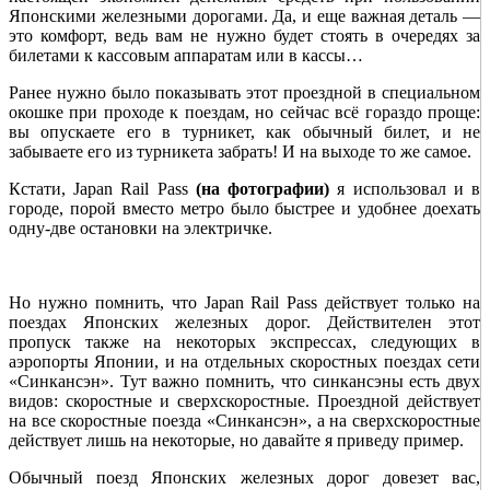
Японскими железными дорогами. Да, и еще важная деталь —
это комфорт, ведь вам не нужно будет стоять в очередях за
билетами к кассовым аппаратам или в кассы…
Ранее нужно было показывать этот проездной в специальном
окошке при проходе к поездам, но сейчас всё гораздо проще:
вы опускаете его в турникет, как обычный билет, и не
забываете его из турникета забрать! И на выходе то же самое.
Кстати, Japan Rail Pass
(на фотографии)
я использовал и в
городе, порой вместо метро было быстрее и удобнее доехать
одну-две остановки на электричке.
Но нужно помнить, что Japan Rail Pass действует только на
поездах Японских железных дорог. Действителен этот
пропуск также на некоторых экспрессах, следующих в
аэропорты Японии, и на отдельных скоростных поездах сети
«Синкансэн». Тут важно помнить, что синкансэны есть двух
видов: скоростные и сверхскоростные. Проездной действует
на все скоростные поезда «Синкансэн», а на сверхскоростные
действует лишь на некоторые, но давайте я приведу пример.
Обычный поезд Японских железных дорог довезет вас,