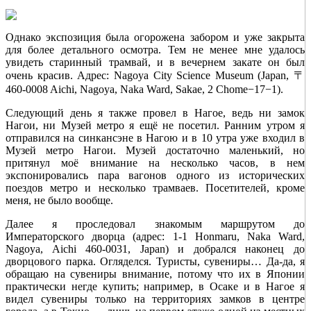
Однако экспозиция была огорожена забором и уже закрыта
для более детального осмотра. Тем не менее мне удалось
увидеть старинный трамвай, и в вечернем закате он был
очень красив. Адрес: Nagoya City Science Museum (Japan, 〒
460-0008 Aichi, Nagoya, Naka Ward, Sakae, 2 Chome−17−1).
Следующий день я также провел в Нагое, ведь ни замок
Нагои, ни Музей метро я ещё не посетил. Ранним утром я
отправился на синкансэне в Нагою и в 10 утра уже входил в
Музей метро Нагои. Музей достаточно маленький, но
притянул моё внимание на несколько часов, в нем
экспонировались пара вагонов одного из исторических
поездов метро и несколько трамваев. Посетителей, кроме
меня, не было вообще.
Далее я проследовал знакомым маршрутом до
Императорского дворца (адрес: 1-1 Honmaru, Naka Ward,
Nagoya, Aichi 460-0031, Japan) и добрался наконец до
дворцового парка. Огляделся. Туристы, сувениры… Да-да, я
обращаю на сувениры внимание, потому что их в Японии
практически негде купить; например, в Осаке и в Нагое я
видел сувениры только на территориях замков в центре