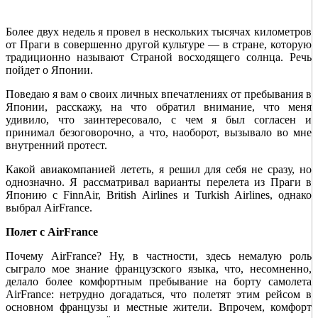
Более двух недель я провел в нескольких тысячах километров
от Праги в совершенно другой культуре — в стране, которую
традиционно называют Страной восходящего солнца. Речь
пойдет о Японии.
Поведаю я вам о своих личных впечатлениях от пребывания в
Японии, расскажу, на что обратил внимание, что меня
удивило, что заинтересовало, с чем я был согласен и
принимал безоговорочно, а что, наоборот, вызывало во мне
внутренний протест.
Какой авиакомпанией лететь, я решил для себя не сразу, но
однозначно. Я рассматривал варианты перелета из Праги в
Японию с FinnAir, British Airlines и Turkish Airlines, однако
выбрал AirFrance.
Полет с
AirFrance
Почему AirFrance? Ну, в частности, здесь немалую роль
сыграло мое знание французского языка, что, несомненно,
делало более комфортным пребывание на борту самолета
AirFrance: нетрудно догадаться, что полетят этим рейсом в
основном французы и местные жители. Впрочем, комфорт