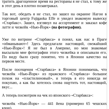
тратить драгоценное время на рестораны я не стал, к тому же
в этот день я плотно позавтракал.
Так вот, обедать я не стал, но зашел на окраине Нагои в
торговый центр Fujigaoka Effe и увидел знакомую вывеску
«Старбакс». Зашел, взглянул на ассортимент и заказал кофе
латте и чизкейк «Нью-Йорк»
(на фотографии).
Уже по витрине «Старбакса» я понял, как нас в Праге
«обманывают»! Здесь предлагали настоящий, свежайший
«Нью-Йорк»! Я не был в Америке, но мои знакомые
высылали мне фотографии этого чизкейка и описывали его.
По виду было сразу понятно, что в Японии качество на
первом месте.
После посещения «Старбакса» в Японии понимаешь, что
чизкейк «Нью-Йорк» из пражского «Старбакса» большое
похож на «пластилиновый», и теперь я его никогда не
покупаю, а как бы хотелось снова ощутить тот, настоящий,
вкус...
А теперь посмотрим на чек из японского «Старбакса»:
чизкейк «Нью-Йорк» — 441 йена (примерно 65 чешских
крон),