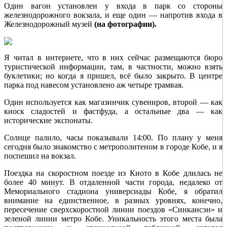
Один вагон установлен у входа в парк со стороны
железнодорожного вокзала, и еще один — напротив входа в
Железнодорожный музей
(на фотографии).
Я читал в интернете, что в них сейчас размещаются бюро
туристической информации, там, в частности, можно взять
буклетики; но когда я пришел, всё было закрыто. В центре
парка под навесом установлено аж четыре трамвая.
Один используется как магазинчик сувениров, второй — как
киоск сладостей и фастфуда, а остальные два — как
исторические экспонаты.
Солнце палило, часы показывали 14:00. По плану у меня
сегодня было знакомство с метрополитеном в городе Кобе, и я
поспешил на вокзал.
Поездка на скоростном поезде из Киото в Кобе длилась не
более 40 минут. В отдаленной части города, недалеко от
Мемориального стадиона универсиады Кобе, я обратил
внимание на единственное, в разных уровнях, конечно,
пересечение сверхскоростной линии поездов «Синкансэн» и
зеленой линии метро Кобе. Уникальность этого места была