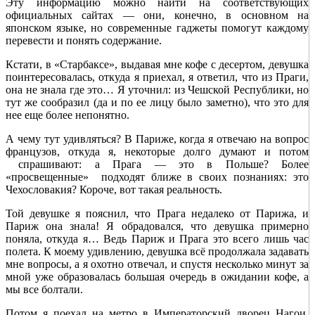
Эту информацию можно найти на соответствующих
официальных сайтах — они, конечно, в основном на
японском языке, но современные гаджеты помогут каждому
перевести и понять содержание.
Кстати, в «Старбаксе», выдавая мне кофе с десертом, девушка
поинтересовалась, откуда я приехал, я ответил, что из Праги,
она не знала где это… Я уточнил: из Чешской Республики, но
тут же сообразил (да и по ее лицу было заметно), что это для
нее еще более непонятно.
А чему тут удивляться? В Париже, когда я отвечаю на вопрос
французов, откуда я, некоторые долго думают и потом
спрашивают: а Прага — это в Польше? Более
«просвещенные» подходят ближе в своих познаниях: это
Чехословакия? Короче, вот такая реальность.
Той девушке я пояснил, что Прага недалеко от Парижа, и
Париж она знала! Я обрадовался, что девушка примерно
поняла, откуда я… Ведь Париж и Прага это всего лишь час
полета. К моему удивлению, девушка всё продолжала задавать
мне вопросы, а я охотно отвечал, и спустя несколько минут за
мной уже образовалась большая очередь в ожидании кофе, а
мы все болтали.
Потом я поехал на метро в Императорский дворец Нагои,