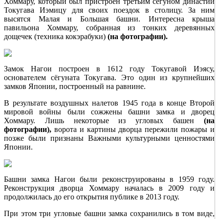
Хоммару, который был пристроен третьим сёгуном династии
Токугава Иэмицу для своих поездок в столицу. За ним
высятся Малая и Большая башни. Интересна крыша
павильона Хоммару, собранная из тонких деревянных
дощечек (техника кокэрабуки)
(на фотографии).
Замок Нагои построен в 1612 году Токугавой Иэясу,
основателем сёгуната Токугава. Это один из крупнейших
замков Японии, построенный на равнине.
В результате воздушных налетов 1945 года в конце Второй
мировой войны были сожжены башни замка и дворец
Хоммару. Лишь некоторые из угловых башен
(на
фотографии),
ворота и картины дворца пережили пожары и
позже были признаны Важными культурными ценностями
Японии.
Башни замка Нагои были реконструированы в 1959 году.
Реконструкция дворца Хоммару началась в 2009 году и
продолжилась до его открытия публике в 2013 году.
При этом три угловые башни замка сохранились в том виде,