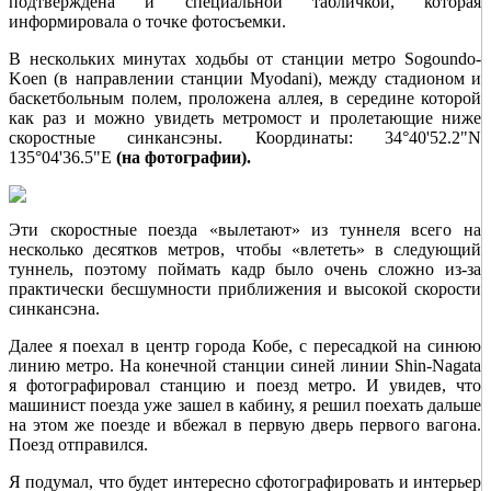
подтверждена и специальной табличкой, которая
информировала о точке фотосъемки.
В нескольких минутах ходьбы от станции метро Sogoundo-
Koen (в направлении станции Myodani), между стадионом и
баскетбольным полем, проложена аллея, в середине которой
как раз и можно увидеть метромост и пролетающие ниже
скоростные синкансэны. Координаты: 34°40'52.2"N
135°04'36.5"E
(на фотографии).
Эти скоростные поезда «вылетают» из туннеля всего на
несколько десятков метров, чтобы «влететь» в следующий
туннель, поэтому поймать кадр было очень сложно из-за
практически бесшумности приближения и высокой скорости
синкансэна.
Далее я поехал в центр города Кобе, с пересадкой на синюю
линию метро. На конечной станции синей линии Shin-Nagata
я фотографировал станцию и поезд метро. И увидев, что
машинист поезда уже зашел в кабину, я решил поехать дальше
на этом же поезде и вбежал в первую дверь первого вагона.
Поезд отправился.
Я подумал, что будет интересно сфотографировать и интерьер