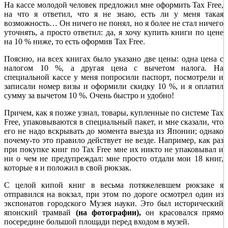
На кассе молодой человек предложил мне оформить Tax Free,
на что я ответил, что я не знаю, есть ли у меня такая
возможность… Он ничего не понял, но я более не стал ничего
уточнять, а просто ответил: да, я хочу купить книги по цене
на 10 % ниже, то есть оформив Tax Free.
Поясню, на всех книгах было указано две цены: одна цена с
налогом 10 %, а другая цена с вычетом налога. На
специальной кассе у меня попросили паспорт, посмотрели и
записали номер визы и оформили скидку 10 %, и я оплатил
сумму за вычетом 10 %. Очень быстро и удобно!
Причем, как я позже узнал, товары, купленные по системе Tax
Free, упаковываются в специальный пакет, и мне сказали, что
его не надо вскрывать до момента выезда из Японии; однако
почему-то это правило действует не везде. Например, как раз
при покупке книг по Tax Free мне их никто не упаковывал и
ни о чем не предупреждал: мне просто отдали мои 18 книг,
которые я и положил в свой рюкзак.
С целой кипой книг в весьма потяжелевшем рюкзаке я
отправился на вокзал, при этом по дороге осмотрел один из
экспонатов городского Музея науки. Это был исторический
японский трамвай
(на фотографии),
он красовался прямо
посередине большой площади перед входом в музей.