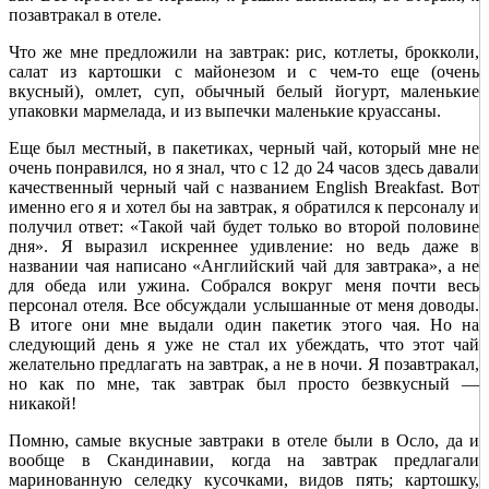
позавтракал в отеле.
Что же мне предложили на завтрак: рис, котлеты, брокколи,
салат из картошки с майонезом и с чем-то еще (очень
вкусный), омлет, суп, обычный белый йогурт, маленькие
упаковки мармелада, и из выпечки маленькие круассаны.
Еще был местный, в пакетиках, черный чай, который мне не
очень понравился, но я знал, что с 12 до 24 часов здесь давали
качественный черный чай с названием English Breakfast. Вот
именно его я и хотел бы на завтрак, я обратился к персоналу и
получил ответ: «Такой чай будет только во второй половине
дня». Я выразил искреннее удивление: но ведь даже в
названии чая написано «Английский чай для завтрака», а не
для обеда или ужина. Собрался вокруг меня почти весь
персонал отеля. Все обсуждали услышанные от меня доводы.
В итоге они мне выдали один пакетик этого чая. Но на
следующий день я уже не стал их убеждать, что этот чай
желательно предлагать на завтрак, а не в ночи. Я позавтракал,
но как по мне, так завтрак был просто безвкусный —
никакой!
Помню, самые вкусные завтраки в отеле были в Осло, да и
вообще в Скандинавии, когда на завтрак предлагали
маринованную селедку кусочками, видов пять; картошку,