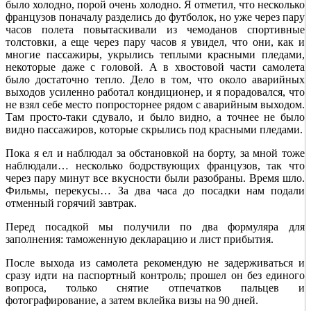
было холодно, порой очень холодно. Я отметил, что несколько
французов поначалу разделись до футболок, но уже через пару
часов полета повытаскивали из чемоданов спортивные
толстовки, а еще через пару часов я увидел, что они, как и
многие пассажиры, укрылись теплыми красными пледами,
некоторые даже с головой. А в хвостовой части самолета
было достаточно тепло. Дело в том, что около аварийных
выходов усиленно работал кондиционер, и я порадовался, что
не взял себе место попросторнее рядом с аварийным выходом.
Там просто-таки сдувало, и было видно, а точнее не было
видно пассажиров, которые скрылись под красными пледами.
Пока я ел и наблюдал за обстановкой на борту, за мной тоже
наблюдали… несколько бодрствующих французов, так что
через пару минут все вкусности были разобраны. Время шло.
Фильмы, перекусы… За два часа до посадки нам подали
отменный горячий завтрак.
Перед посадкой мы получили по два формуляра для
заполнения: таможенную декларацию и лист прибытия.
После выхода из самолета рекомендую не задерживаться и
сразу идти на паспортный контроль; прошел он без единого
вопроса, только снятие отпечатков пальцев и
фотографирование, а затем вклейка визы на 90 дней.