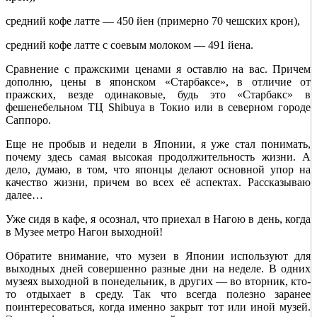
средний кофе латте — 450 йен (примерно 70 чешских крон),
средний кофе латте с соевым молоком — 491 йена.
Сравнение с пражскими ценами я оставлю на вас. Причем
дополню, цены в японском «Старбаксе», в отличие от
пражских, везде одинаковые, будь это «Старбакс» в
фешенебельном ТЦ Shibuya в Токио или в северном городе
Саппоро.
Еще не пробыв и недели в Японии, я уже стал понимать,
почему здесь самая высокая продолжительность жизни. А
дело, думаю, в том, что японцы делают основной упор на
качество жизни, причем во всех её аспектах. Рассказываю
далее…
Уже сидя в кафе, я осознал, что приехал в Нагою в день, когда
в Музее метро Нагои выходной!
Обратите внимание, что музеи в Японии используют для
выходных дней совершенно разные дни на неделе. В одних
музеях выходной в понедельник, в других — во вторник, кто-
то отдыхает в среду. Так что всегда полезно заранее
поинтересоваться, когда именно закрыт тот или иной музей.