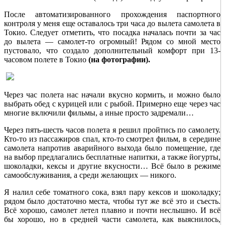
После автоматизированного прохождения паспортного
контроля у меня еще оставалось три часа до вылета самолета в
Токио. Следует отметить, что посадка началась почти за час
до вылета — самолет-то огромный! Рядом со мной место
пустовало, что создало дополнительный комфорт при 13-
часовом полете в Токио
(на фотографии).
Через час полета нас начали вкусно кормить, и можно было
выбрать обед с курицей или с рыбой. Примерно еще через час
многие включили фильмы, а иные просто задремали…
Через пять-шесть часов полета я решил пройтись по самолету.
Кто-то из пассажиров спал, кто-то смотрел фильм, в середине
самолета напротив аварийного выхода было помещение, где
на выбор предлагались бесплатные напитки, а также йогурты,
шоколадки, кексы и другие вкусности… Всё было в режиме
самообслуживания, а среди желающих — никого.
Я налил себе томатного сока, взял пару кексов и шоколадку;
рядом было достаточно места, чтобы тут же всё это и съесть.
Всё хорошо, самолет летел плавно и почти неслышно. И всё
бы хорошо, но в средней части самолета, как выяснилось,