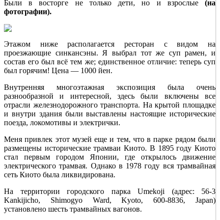
Были в восторге не только дети, но и взрослые
(на
фотографии).
Этажом ниже располагается ресторан с видом на
проезжающие синкансэны. Я выбрал тот же суп рамен, и
состав его был всё тем же; единственное отличие: теперь суп
был горячим! Цена — 1000 йен.
Внутренняя многоэтажная экспозиция была очень
разнообразной и интересной, здесь были включены все
отрасли железнодорожного транспорта. На крытой площадке
и внутри здания были выставлены настоящие исторические
поезда, локомотивы и электрички.
Меня привлек этот музей еще и тем, что в парке рядом были
размещены исторические трамваи Киото. В 1895 году Киото
стал первым городом Японии, где открылось движение
электрического трамвая. Однако в 1978 году вся трамвайная
сеть Киото была ликвидирована.
На территории городского парка Umekoji (адрес: 56-3
Kankijicho, Shimogyo Ward, Kyoto, 600-8836, Japan)
установлено шесть трамвайных вагонов.