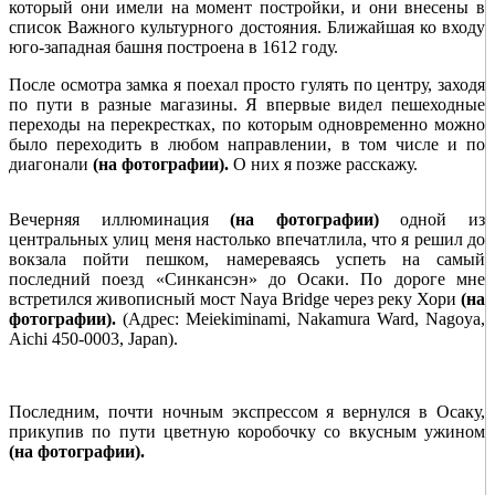
который они имели на момент постройки, и они внесены в
список Важного культурного достояния. Ближайшая ко входу
юго-западная башня построена в 1612 году.
После осмотра замка я поехал просто гулять по центру, заходя
по пути в разные магазины. Я впервые видел пешеходные
переходы на перекрестках, по которым одновременно можно
было переходить в любом направлении, в том числе и по
диагонали
(на фотографии).
О них я позже расскажу.
Вечерняя иллюминация
(на фотографии)
одной из
центральных улиц меня настолько впечатлила, что я решил до
вокзала пойти пешком, намереваясь успеть на самый
последний поезд «Синкансэн» до Осаки. По дороге мне
встретился живописный мост Naya Bridge через реку Хори
(на
фотографии).
(Адрес: Meiekiminami, Nakamura Ward, Nagoya,
Aichi 450-0003, Japan).
Последним, почти ночным экспрессом я вернулся в Осаку,
прикупив по пути цветную коробочку со вкусным ужином
(на фотографии).