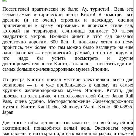
Посетителей практически не было. Ау, туристы!.. Ведь это
самый-самый исторический центр Киото! Я осмотрел все
древние (и не очень) строения и навскидку оценил
прилегающий к храму огромный, в японском стиле сад,
который на территории святилища занимает 30 тысяч
квадратных метров. Входной билет в этот сад оказался
достаточно дорогим, 600 йен. Я поначалу хотел по нему
пройтись, тем более что там можно было взглянуть на еще
один экспонат — исторический трамвай, но потом подумал,
что надо бы успеть посмотреть и другие
достопримечательности Киото, а главное — посетить один из
самых больших железнодорожных музеев Японии.
Из центра Киото я поехал местной электричкой: всего две
остановки — и я уже приближаюсь к одному из самых
крупных железнодорожных музеев Японии. Кстати, для
проезда на электричке я использовал свой билет Japan Rail
Pass, очень удобно. Месторасположение Железнодорожного
музея в Киото: Kankijicho, Shimogyo Ward, Kyoto, 600-8835,
Japan.
Для того чтобы детально ознакомиться со всей музейной
экспозицией, понадобится целый день. Экспонаты музея
выставлены и на открытой, и на крытой площадках, а также в