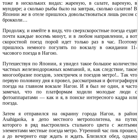
тоже в нескольких видах: жареную, в салате, вареную, в
мундире; а сколько рыбы было на завтрак, сколько салатов! В
Японии же в отеле пришлось довольствоваться лишь рисом с
брокколи…
Продолжу, и имейте в виду, что сверхскоростные поезда ездят
почти каждые восемь минут, и в любом направлении, а вот
скоростной поезд порой идет только раз в час. Поэтому
пришлось немного погулять по вокзалу в ожидании 11-
часового поезда в Нагою.
Путешествуя по Японии, я увидел такое большое количество
частных железнодорожных компаний, и, как следствие, такое
многообразие поездов, электричек и поездов метро!.. Так что
первую половину дня я провел, рассматривая и фотографируя
поезда на главном вокзале Нагои. И я был не один, я часто
замечал, что по платформам ходили молодые люди с
фотоаппаратами — как и я, в поиске интересного кадра или
поезда.
Затем я отправился на окраину города Нагои, в район
Asahigaoka, в депо местного метрополитена, на путях
которого в ряд выстроились стального цвета с желтыми
элементами местные поезда метро. Утренний час пик прошел,
а до вечернего еще ждать и ждать. Близился обед, однако