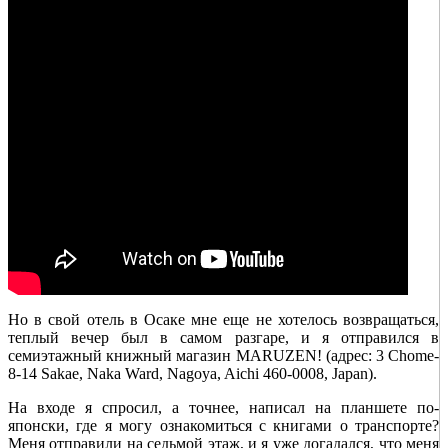
Но в свой отель в Осаке мне еще не хотелось возвращаться,
теплый вечер был в самом разгаре, и я отправился в
семиэтажный книжный магазин MARUZEN! (адрес: 3 Chome-
8-14 Sakae, Naka Ward, Nagoya, Aichi 460-0008, Japan).
На входе я спросил, а точнее, написал на планшете по-
японски, где я могу ознакомиться с книгами о транспорте?
Меня отправили на седьмой этаж, и я уже догадался, что меня