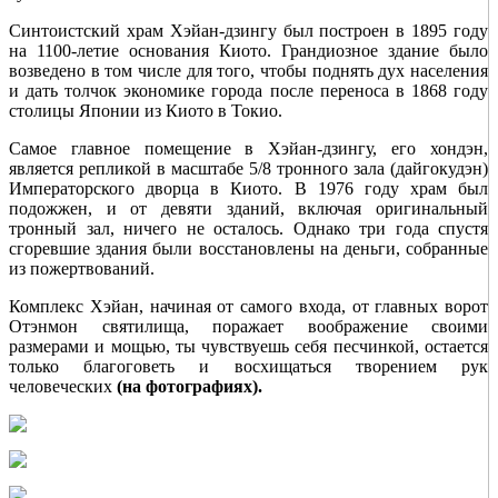
Синтоистский храм Хэйан-дзингу был построен в 1895 году
на 1100-летие основания Киото. Грандиозное здание было
возведено в том числе для того, чтобы поднять дух населения
и дать толчок экономике города после переноса в 1868 году
столицы Японии из Киото в Токио.
Самое главное помещение в Хэйан-дзингу, его хондэн,
является репликой в масштабе 5/8 тронного зала (дайгокудэн)
Императорского дворца в Киото. В 1976 году храм был
подожжен, и от девяти зданий, включая оригинальный
тронный зал, ничего не осталось. Однако три года спустя
сгоревшие здания были восстановлены на деньги, собранные
из пожертвований.
Комплекс Хэйан, начиная от самого входа, от главных ворот
Отэнмон святилища, поражает воображение своими
размерами и мощью, ты чувствуешь себя песчинкой, остается
только благоговеть и восхищаться творением рук
человеческих
(на фотографиях).