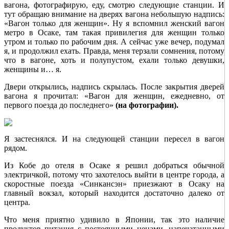
вагона, фотографирую, еду, смотрю следующие станции. И
тут обращаю внимание на дверях вагона небольшую надпись:
«Вагон только для женщин». Ну я вспомнил женский вагон
метро в Осаке, там такая привилегия для женщин только
утром и только по рабочим дня. А сейчас уже вечер, подумал
я, и продолжил ехать. Правда, меня терзали сомнения, потому
что в вагоне, хоть и полупустом, ехали только девушки,
женщины и… я.
Двери открылись, надпись скрылась. После закрытия дверей
вагона я прочитал: «Вагон для женщин, ежедневно, от
первого поезда до последнего»
(на фотографии).
Я застеснялся. И на следующей станции пересел в вагон
рядом.
Из Кобе до отеля в Осаке я решил добраться обычной
электричкой, потому что захотелось выйти в центре города, а
скоростные поезда «Синкансэн» приезжают в Осаку на
главный вокзал, который находится достаточно далеко от
центра.
Что меня приятно удивило в Японии, так это наличие
продуктов питания с постоянными ценами, напечатанными