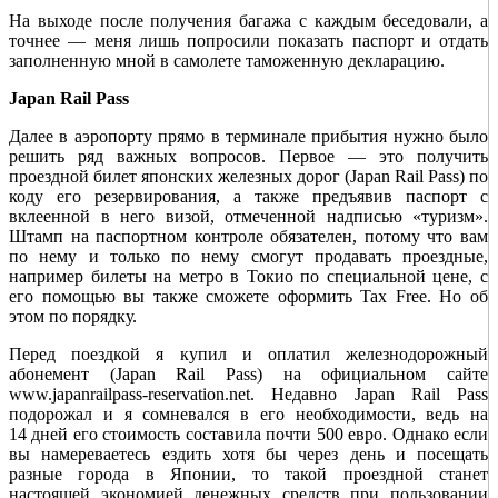
На выходе после получения багажа с каждым беседовали, а
точнее — меня лишь попросили показать паспорт и отдать
заполненную мной в самолете таможенную декларацию.
Japan Rail Pass
Далее в аэропорту прямо в терминале прибытия нужно было
решить ряд важных вопросов. Первое — это получить
проездной билет японских железных дорог (Japan Rail Pass) по
коду его резервирования, а также предъявив паспорт с
вклеенной в него визой, отмеченной надписью «туризм».
Штамп на паспортном контроле обязателен, потому что вам
по нему и только по нему смогут продавать проездные,
например билеты на метро в Токио по специальной цене, с
его помощью вы также сможете оформить Tax Free. Но об
этом по порядку.
Перед поездкой я купил и оплатил железнодорожный
абонемент (Japan Rail Pass) на официальном сайте
www.japanrailpass-reservation.net. Недавно Japan Rail Pass
подорожал и я сомневался в его необходимости, ведь на
14 дней его стоимость составила почти 500 евро. Однако если
вы намереваетесь ездить хотя бы через день и посещать
разные города в Японии, то такой проездной станет
настоящей экономией денежных средств при пользовании