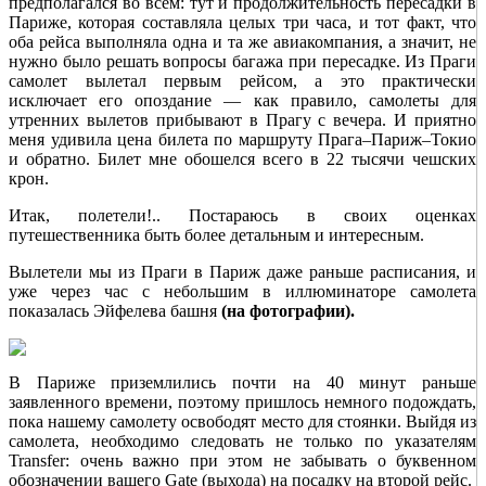
предполагался во всём: тут и продолжительность пересадки в
Париже, которая составляла целых три часа, и тот факт, что
оба рейса выполняла одна и та же авиакомпания, а значит, не
нужно было решать вопросы багажа при пересадке. Из Праги
самолет вылетал первым рейсом, а это практически
исключает его опоздание — как правило, самолеты для
утренних вылетов прибывают в Прагу с вечера. И приятно
меня удивила цена билета по маршруту Прага–Париж–Токио
и обратно. Билет мне обошелся всего в 22 тысячи чешских
крон.
Итак, полетели!.. Постараюсь в своих оценках
путешественника быть более детальным и интересным.
Вылетели мы из Праги в Париж даже раньше расписания, и
уже через час с небольшим в иллюминаторе самолета
показалась Эйфелева башня
(на фотографии).
В Париже приземлились почти на 40 минут раньше
заявленного времени, поэтому пришлось немного подождать,
пока нашему самолету освободят место для стоянки. Выйдя из
самолета, необходимо следовать не только по указателям
Transfer: очень важно при этом не забывать о буквенном
обозначении вашего Gate (выхода) на посадку на второй рейс.