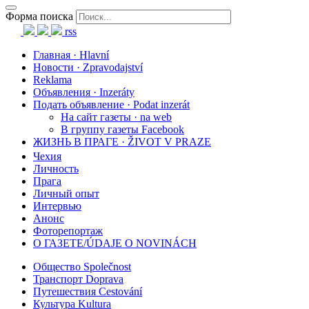
Форма поиска
rss
Главная · Hlavní
Новости · Zpravodajství
Reklama
Объявления · Inzeráty
Подать объявление · Podat inzerát
На сайт газеты · na web
В группу газеты Facebook
ЖИЗНЬ В ПРАГЕ · ŽIVOT V PRAZE
Чехия
Личность
Прага
Личный опыт
Интервью
Анонс
Фоторепортаж
О ГАЗЕТЕ/ÚDAJE O NOVINÁCH
Общество Společnost
Транспорт Doprava
Путешествия Cestování
Культура Kultura