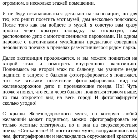
огромном, в несколько этажей помещении.
Я не буду останавливаться детально на экспозиции, но для
тех, кто решит посетить этот музей, дам несколько подсказок.
После того как вы войдете в музей, я советую вам сразу
пройти через крытую площадку на открытую, там
расположено депо с многочисленными паровозами. На одном
паровозе с вагончиками музейщики предлагают совершить
небольшую поездку в пределах разместившегося рядом парка.
Далее экспозиция продолжается, и вы можете подняться на
второй этаж и осмотреть внутреннюю экспозицию.
Поднимаясь на второй этаж по балкону, вы увидите везде
надписи о запрете с балкона фотографировать; я подглядел,
что же все-таки посетители фотографировали: вид на
железнодорожное депо и проезжающие поезда. Но! Чуть
позже я понял, что если через балкон подняться этажом выше,
то там откроется вид на весь город! И фотографируйте
сколько угодно!
С крыши Железнодорожного музея, на которую любой
желающий может подняться, можно сфотографировать не
только местные электрички, но и вид на сверхскоростные
поезда «Синкансэн»! И посетители музея, вооружившись кто
чем, фотографировали и наслаждались окружающей красотой.