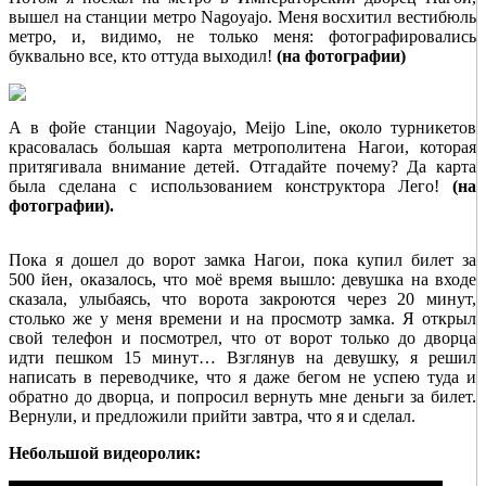
вышел на станции метро Nagoyajo. Меня восхитил вестибюль
метро, и, видимо, не только меня: фотографировались
буквально все, кто оттуда выходил!
(на фотографии)
А в фойе станции Nagoyajo, Meijo Line, около турникетов
красовалась большая карта метрополитена Нагои, которая
притягивала внимание детей. Отгадайте почему? Да карта
была сделана с использованием конструктора Лего!
(на
фотографии).
Пока я дошел до ворот замка Нагои, пока купил билет за
500 йен, оказалось, что моё время вышло: девушка на входе
сказала, улыбаясь, что ворота закроются через 20 минут,
столько же у меня времени и на просмотр замка. Я открыл
свой телефон и посмотрел, что от ворот только до дворца
идти пешком 15 минут… Взглянув на девушку, я решил
написать в переводчике, что я даже бегом не успею туда и
обратно до дворца, и попросил вернуть мне деньги за билет.
Вернули, и предложили прийти завтра, что я и сделал.
Небольшой видеоролик: