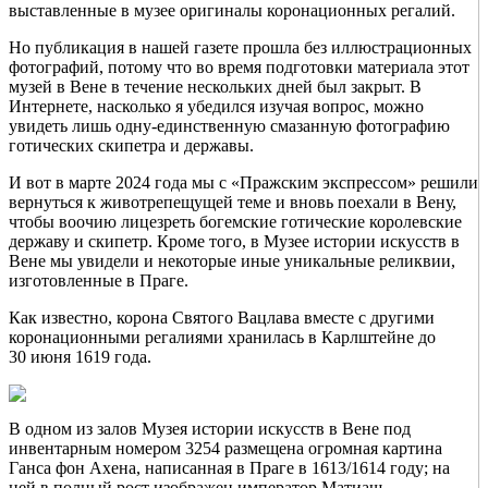
выставленные в музее оригиналы коронационных регалий.
Но публикация в нашей газете прошла без иллюстрационных
фотографий, потому что во время подготовки материала этот
музей в Вене в течение нескольких дней был закрыт. В
Интернете, насколько я убедился изучая вопрос, можно
увидеть лишь одну-единственную смазанную фотографию
готических скипетра и державы.
И вот в марте 2024 года мы с «Пражским экспрессом» решили
вернуться к животрепещущей теме и вновь поехали в Вену,
чтобы воочию лицезреть богемские готические королевские
державу и скипетр. Кроме того, в Музее истории искусств в
Вене мы увидели и некоторые иные уникальные реликвии,
изготовленные в Праге.
Как известно, корона Святого Вацлава вместе с другими
коронационными регалиями хранилась в Карлштейне до
30 июня 1619 года.
В одном из залов Музея истории искусств в Вене под
инвентарным номером 3254 размещена огромная картина
Ганса фон Ахена, написанная в Праге в 1613/1614 году; на
ней в полный рост изображен император Матиаш