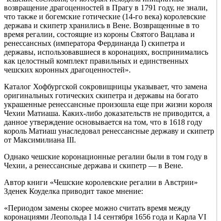
возвращение драгоценностей в Прагу в 1791 году, не знали,
что также и богемские готические (14-го века) королевские
держава и скипетр хранились в Вене. Возвращенные в то
время регалии, состоящие из короны Святого Вацлава и
ренессансных (императора Фердинанда I) скипетра и
державы, использовавшиеся в коронациях, воспринимались
как целостный комплект правильных и единственных
чешских коронных драгоценностей».
Каталог Хофбургской сокровищницы указывает, что замена
оригинальных готических скипетра и державы на богато
украшенные ренессансные произошла еще при жизни короля
Чехии Матиаша. Каких-либо доказательств не приводится, а
данное утверждение основывается на том, что в 1618 году
король Матиаш унаследовал ренессансные державу и скипетр
от Максимилиана III.
Однако чешские коронационные регалии были в том году в
Чехии, а ренессансные держава и скипетр — в Вене.
Автор книги «Чешские королевские регалии в Австрии»
Зденек Коуделка приводит такое мнение:
«Периодом замены скорее можно считать время между
коронациями Леопольда I 14 сентября 1656 года и Карла VI