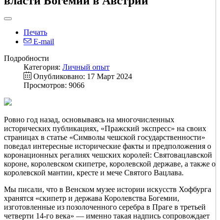
власти Богемии в Австрии
Печать
E-mail
Подробности
Категория:
Личный опыт
Опубликовано: 17 Март 2024
Просмотров: 9066
Ровно год назад, основываясь на многочисленных
исторических публикациях, «Пражский экспресс» на своих
страницах в статье «Символы чешской государственности»
поведал интересные исторические факты и предположения о
коронационных регалиях чешских королей: Святовацлавской
короне, королевском скипетре, королевской державе, а также о
королевской мантии, кресте и мече Святого Вацлава.
Мы писали, что в Венском музее истории искусств Хофбурга
хранятся «скипетр и держава Королевства Богемии,
изготовленные из позолоченного серебра в Праге в третьей
четверти 14-го века» — именно такая надпись сопровождает