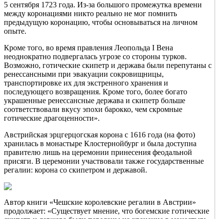
5 сентября 1723 года. Из-за большого промежутка времени
между коронациями никто реально не мог помнить
предыдущую коронацию, чтобы основываться на личном
опыте.
Кроме того, во время правления Леопольда I Вена
неоднократно подвергалась угрозе со стороны турков.
Возможно, готические скипетр и держава были перепутаны с
ренессансными при эвакуации сокровищницы,
транспортировке их для экстренного хранения и
последующего возвращения. Кроме того, более богато
украшенные ренессансные держава и скипетр больше
соответствовали вкусу эпохи барокко, чем скромные
готические драгоценности».
Австрийская эрцгерцогская корона с 1616 года (на фото)
хранилась в монастыре Клостернойбург и была доступна
правителю лишь на церемонии принесения феодальной
присяги. В церемонии участвовали также государственные
регалии: корона со скипетром и державой.
Автор книги «Чешские королевские регалии в Австрии»
продолжает: «Существует мнение, что богемские готические