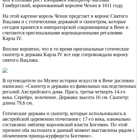
Гамбургский, коронованный королем Чехии в 1611 году.
На этой картине король Чехии предстает в короне Святого
Вацлава и с готическими державой и скипетром, которые
сегодня хранятся в императорской сокровищнице в Вене и
считаются оригинальными коронационными регалиями
Карла IV.
Вполне вероятно, что в то время оригинальные готические
скипетр и держава Карла IV все еще сопровождали корону
святого Вацлава.
В путеводителе по Музею истории искусств в Вене дословно
написано: «Скипетр и держава из фамильных наследственных
регалий Австрийского дома. Прага, третья четверть 14-го
века. Серебро, золочение. Держава: высота 16 см. Скипетр:
длина 79,6 см.
Готические держава и скипетр, которые использовались в
австрийской церемонии почитания с 17-го века, изначально
составляли эмблему королевской власти Богемии. По этой
причине оба экспоната в данный момент выставлены рядом с
облачением принца-курфюрста Богемии».