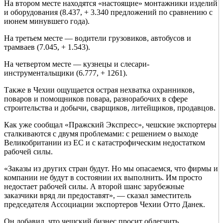
На втором месте находятся «настоящие» монтажники изделий
и оборудования (8.437, + 3.340 предложений по сравнению с
июнем минувшего года).
На третьем месте — водители грузовиков, автобусов и
трамваев (7.045, + 1.543).
На четвертом месте — кузнецы и слесари-
инструментальщики (6.777, + 1261).
Также в Чехии ощущается острая нехватка охранников,
поваров и помощников повара, разнорабочих в сфере
строительства и добычи, сварщиков, литейщиков, продавцов.
Как уже сообщал «Пражский Экспресс», чешские экспортеры
сталкиваются с двумя проблемами: с решением о выходе
Великобритании из ЕС и с катастрофическим недостатком
рабочей силы.
«Заказы из других стран будут. Но мы опасаемся, что фирмы и
компании не будут в состоянии их выполнить. Им просто
недостает рабочей силы. А второй шанс зарубежные
заказчики вряд ли предоставят», — сказал заместитель
председателя Ассоциации экспортеров Чехии Отто Данек.
Он добавил, что чешский бизнес просит облегчить