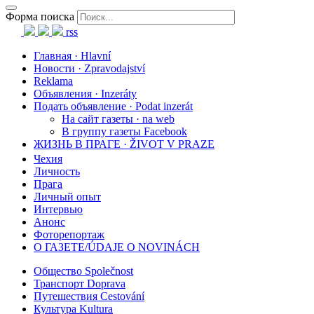
Форма поиска
rss
Главная · Hlavní
Новости · Zpravodajství
Reklama
Объявления · Inzeráty
Подать объявление · Podat inzerát
На сайт газеты · na web
В группу газеты Facebook
ЖИЗНЬ В ПРАГЕ · ŽIVOT V PRAZE
Чехия
Личность
Прага
Личный опыт
Интервью
Анонс
Фоторепортаж
О ГАЗЕТЕ/ÚDAJE O NOVINÁCH
Общество Společnost
Транспорт Doprava
Путешествия Cestování
Культура Kultura