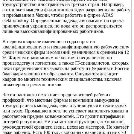
трудоустройство иностранцев из третьих стран. Например,
сотни вьетнамцев и филиппинцев ждут разрешения на работу
и пребывание в Чехии, чтобы работать в фирме ATAS
elektromotory. Определенные надежды возлагают на проект
привлечения украинцев, но пока что он распространяется
лишь на высококвалифицированных работников.
В первом квартале нынешнего года спрос на
квалифицированную и неквалифицированную рабочую силу
среди чешских фирм и компаний увеличился в среднем на 12
%. Фирмам и компаниям не хватает специалистов по
производству и логистике, а также IT-специалистов, которых
чехи предпочитают вызывать на работу из Украины и России
благодаря уровню их образования. Ощущается дефицит
кадров по многим техническим специальностям, включая
инженеров и ремесленников.
Чехии настолько не хватает представителей рабочих
профессий, что местные фирмы и компании вынуждены
трудоустраивать молодежь, едва отучившуюся в техникумах
или вузах. Промышленность не успевает выполнять заказы и
работает на пределе возможностей. Это грозит штрафами и
потерей репутации. Не хватает конструкторов, технологов,
руководителей среднего звена, цеховых мастеров. Не хватает
даже рабочих. Есть 100 тыс. свободных вакансий, из них 70