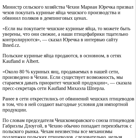
Министр сельского хозяйства Чехии Мариан Юречка призвал
чехов покупать куриные яйца чешского производства и
обвинил поляков в демпинговых ценах.
«Если вы покупаете чешские куриные яйца, то можете быть
уверены, что они свежие, а наши птицефабрики тщательно
контролируются», — сказал Юречка в интервью сайту
Ihned.cz.
Польские куриные яйца продаются, в основном, в сетях
Kaufland и Albert.
«Около 80 % куриных яиц, продаваемых в нашей сети,
произведено в Чехии. Если существует возможность, мы
стараемся давать приоритет чешской продукции», — сказала
пресс-секретарь сети Kaufland Михаэла Шперла.
Ранее в сети открестились от обвинений чешских птицеводов
в том, что в ней создают выгодные условия для импортной
продукции.
По словам председателя Чешскоморавского союза птицеводов
Габриэлы Длоугой, в Чехию обычно попадает переизбыток с
польского рынка. Чехам неизвестны все механизмы
поддержки польских птицеводов, следовательно, нельзя