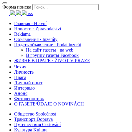
Форма поиска
rss
Главная · Hlavní
Новости · Zpravodajství
Reklama
Объявления · Inzeráty
Подать объявление · Podat inzerát
На сайт газеты · na web
В группу газеты Facebook
ЖИЗНЬ В ПРАГЕ · ŽIVOT V PRAZE
Чехия
Личность
Прага
Личный опыт
Интервью
Анонс
Фоторепортаж
О ГАЗЕТЕ/ÚDAJE O NOVINÁCH
Общество Společnost
Транспорт Doprava
Путешествия Cestování
Культура Kultura