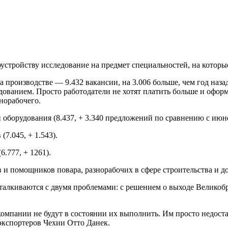
устройству исследование на предмет специальностей, на которые
а производстве — 9.432 вакансии, на 3.006 больше, чем год наз
ванием. Просто работодатели не хотят платить больше и оформл
норабочего.
 оборудования (8.437, + 3.340 предложений по сравнению с июн
7.045, + 1.543).
.777, + 1261).
 и помощников повара, разнорабочих в сфере строительства и д
алкиваются с двумя проблемами: с решением о выходе Великобр
 компании не будут в состоянии их выполнить. Им просто недост
экспортеров Чехии Отто Данек.