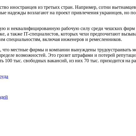
ство иностранцев из третьих стран. Например, сотни вьетнамце
ные надежды возлагают на проект привлечения украинцев, но по
ную и неквалифицированную рабочую силу среди чешских фирм 
ке, а также IT-специалистов, которых чехи предпочитают вызыв
им специальностям, включая инженеров и ремесленников.
й, что местные фирмы и компании вынуждены трудоустраивать м
ределе возможностей. Это грозит штрафами и потерей репутации
сть 100 тыс. свободных вакансий, из них 70 тыс. приходится на 
руда
юдей