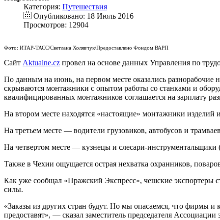
Категория:
Путешествия
Опубликовано: 18 Июль 2016
Просмотров: 12904
Фото: ИТАР-ТАСС/Светлана Холявчук/Предоставлено Фондом ВАРП
Сайт
Aktualne.cz
провел на основе данных Управления по трудо
По данным на июнь, на первом месте оказались разнорабочие н
скрываются монтажники с опытом работы со станками и оборудо
квалифицированных монтажников соглашается на зарплату раз
На втором месте находятся «настоящие» монтажники изделий и
На третьем месте — водители грузовиков, автобусов и трамваев (
На четвертом месте — кузнецы и слесари-инструментальщики (6
Также в Чехии ощущается острая нехватка охранников, поваров
Как уже сообщал «Пражский Экспресс», чешские экспортеры ст
силы.
«Заказы из других стран будут. Но мы опасаемся, что фирмы и
предоставят», — сказал заместитель председателя Ассоциации 