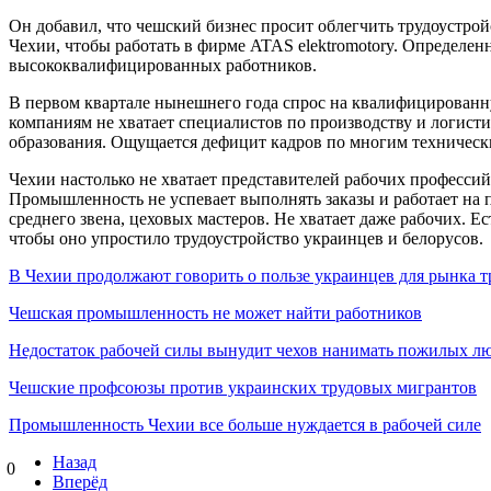
Он добавил, что чешский бизнес просит облегчить трудоустрой
Чехии, чтобы работать в фирме ATAS elektromotory. Определен
высококвалифицированных работников.
В первом квартале нынешнего года спрос на квалифицирован
компаниям не хватает специалистов по производству и логисти
образования. Ощущается дефицит кадров по многим техническ
Чехии настолько не хватает представителей рабочих професси
Промышленность не успевает выполнять заказы и работает на п
среднего звена, цеховых мастеров. Не хватает даже рабочих. Е
чтобы оно упростило трудоустройство украинцев и белорусов.
В Чехии продолжают говорить о пользе украинцев для рынка т
Чешская промышленность не может найти работников
Недостаток рабочей силы вынудит чехов нанимать пожилых л
Чешские профсоюзы против украинских трудовых мигрантов
Промышленность Чехии все больше нуждается в рабочей силе
Назад
0
Вперёд