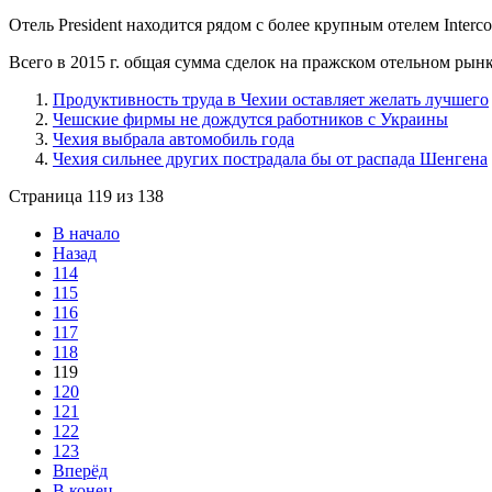
Отель President находится рядом с более крупным отелем Inter
Всего в 2015 г. общая сумма сделок на пражском отельном рынк
Продуктивность труда в Чехии оставляет желать лучшего
Чешские фирмы не дождутся работников с Украины
Чехия выбрала автомобиль года
Чехия сильнее других пострадала бы от распада Шенгена
Страница 119 из 138
В начало
Назад
114
115
116
117
118
119
120
121
122
123
Вперёд
В конец