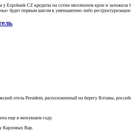
 у Expobank CZ кредиты на сотни миллионов крон и заложила б
анка» будет первым шагом к уменьшению либо реструктуризации 
тель
ский отель President, расположенный на берегу Влтавы, россий
лена еще в минувшем году.
 у Карловых Вар.