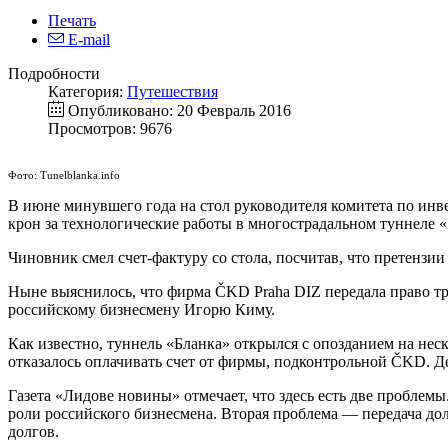
Печать
E-mail
Подробности
Категория:
Путешествия
Опубликовано: 20 Февраль 2016
Просмотров: 9676
Фото: Tunelblanka.info
В июне минувшего года на стол руководителя комитета по инв
крон за технологические работы в многострадальном туннеле «
Чиновник смел счет-фактуру со стола, посчитав, что претенз
Ныне выяснилось, что фирма ČKD Praha DIZ передала право т
российскому бизнесмену Игорю Киму.
Как известно, туннель «Бланка» открылся с опозданием на не
отказалось оплачивать счет от фирмы, подконтрольной ČKD. Д
Газета «Лидове новины» отмечает, что здесь есть две проблемы
роли российского бизнесмена. Вторая проблема — передача долг
долгов.