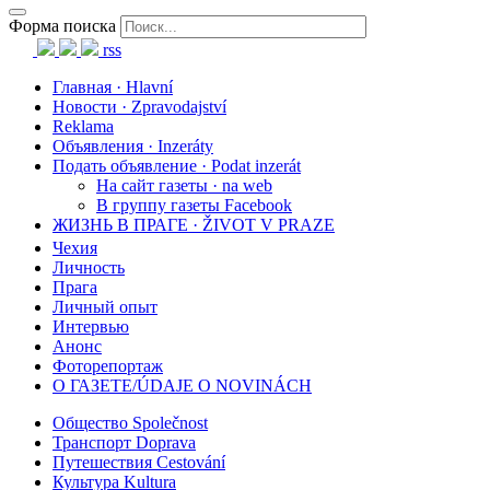
Форма поиска
rss
Главная · Hlavní
Новости · Zpravodajství
Reklama
Объявления · Inzeráty
Подать объявление · Podat inzerát
На сайт газеты · na web
В группу газеты Facebook
ЖИЗНЬ В ПРАГЕ · ŽIVOT V PRAZE
Чехия
Личность
Прага
Личный опыт
Интервью
Анонс
Фоторепортаж
О ГАЗЕТЕ/ÚDAJE O NOVINÁCH
Общество Společnost
Транспорт Doprava
Путешествия Cestování
Культура Kultura