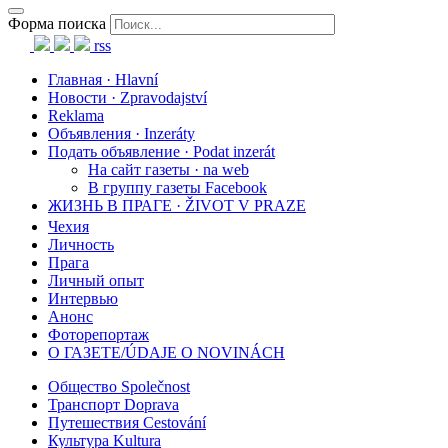
Форма поиска
rss
Главная · Hlavní
Новости · Zpravodajství
Reklama
Объявления · Inzeráty
Подать объявление · Podat inzerát
На сайт газеты · na web
В группу газеты Facebook
ЖИЗНЬ В ПРАГЕ · ŽIVOT V PRAZE
Чехия
Личность
Прага
Личный опыт
Интервью
Анонс
Фоторепортаж
О ГАЗЕТЕ/ÚDAJE O NOVINÁCH
Общество Společnost
Транспорт Doprava
Путешествия Cestování
Культура Kultura