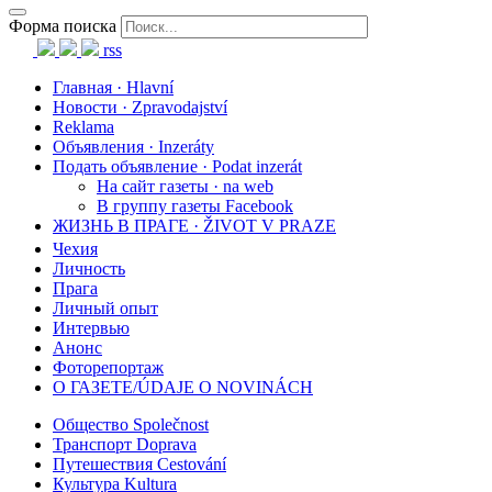
Форма поиска
rss
Главная · Hlavní
Новости · Zpravodajství
Reklama
Объявления · Inzeráty
Подать объявление · Podat inzerát
На сайт газеты · na web
В группу газеты Facebook
ЖИЗНЬ В ПРАГЕ · ŽIVOT V PRAZE
Чехия
Личность
Прага
Личный опыт
Интервью
Анонс
Фоторепортаж
О ГАЗЕТЕ/ÚDAJE O NOVINÁCH
Общество Společnost
Транспорт Doprava
Путешествия Cestování
Культура Kultura