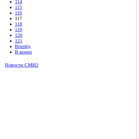
114
115
116
117
118
119
120
121
Вперёд
В конец