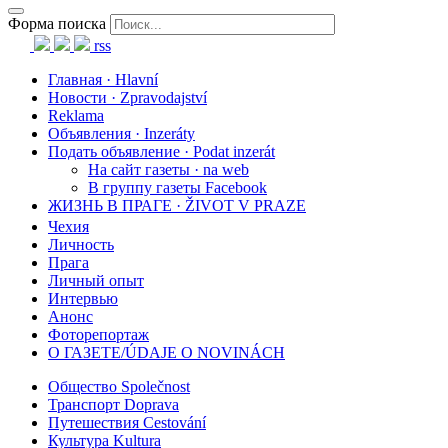
Форма поиска
rss
Главная · Hlavní
Новости · Zpravodajství
Reklama
Объявления · Inzeráty
Подать объявление · Podat inzerát
На сайт газеты · na web
В группу газеты Facebook
ЖИЗНЬ В ПРАГЕ · ŽIVOT V PRAZE
Чехия
Личность
Прага
Личный опыт
Интервью
Анонс
Фоторепортаж
О ГАЗЕТЕ/ÚDAJE O NOVINÁCH
Общество Společnost
Транспорт Doprava
Путешествия Cestování
Культура Kultura