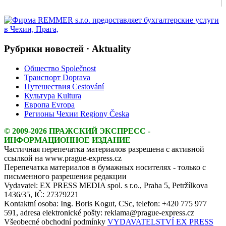
Рубрики новостей · Aktuality
Общество Společnost
Транспорт Doprava
Путешествия Cestování
Культура Kultura
Европа Evropa
Регионы Чехии Regiony Česka
© 2009-2026 ПРАЖСКИЙ ЭКСПРЕСС -
ИНФОРМАЦИОННОЕ ИЗДАНИЕ
Частичная перепечатка материалов разрешена с активной
ссылкой на www.prague-express.cz
Перепечатка материалов в бумажных носителях - только с
письменного разрешения редакции
Vydavatel: EX PRESS MEDIA spol. s r.o., Praha 5, Petržílkova
1436/35, IČ: 27379221
Kontaktní osoba: Ing. Boris Kogut, CSc, telefon: +420 775 977
591, adresa elektronické pošty: reklama@prague-express.cz
Všeobecné obchodní podmínky
VYDAVATELSTVÍ EX PRESS