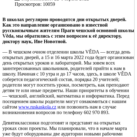
Просмотров: 10059
В школах регулярно проводятся дни открытых дверей.
Как это направление организовано в известной
русскоязычным жителям Праги чешской основной школы
Věda
, мы обратились с этим вопросом к её директору,
доктору наук, Иве Новотной.
— В чешском очном отделении школы VĚDA — всегда день
открытых дверей, а 15 и 16 марта 2022 года будет организован
день открытых уроков и лабораторий. Мы зовем всех
заинтересованных школьников, родителей прийти к нам в
школу. Начиная с 10 утра и до 17 часов, здесь, в школе VĚDA
соберется педагогический состав, порядка 20 учителей;
родители могут посетить уроки, посмотреть, как преподают
детям те или иные предметы. Наши приоритеты в обучении
— чешский, английский, математика и информатика. Перед
посещением школы родители могут ознакомиться с нашим
сайтом
www.ruskaskola.cz
или позвонить нам в случае
возникновения вопросов по телефону 602 970 893.
Девятиклассники подготовят и представят на открытых
уроках свои проекты. Мы планировали, что в начале марта
уже будут оборудованы две аудитории новыми рабочими