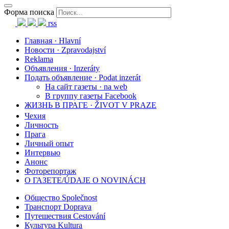
Форма поиска
rss
Главная · Hlavní
Новости · Zpravodajství
Reklama
Объявления · Inzeráty
Подать объявление · Podat inzerát
На сайт газеты · na web
В группу газеты Facebook
ЖИЗНЬ В ПРАГЕ · ŽIVOT V PRAZE
Чехия
Личность
Прага
Личный опыт
Интервью
Анонс
Фоторепортаж
О ГАЗЕТЕ/ÚDAJE O NOVINÁCH
Общество Společnost
Транспорт Doprava
Путешествия Cestování
Культура Kultura