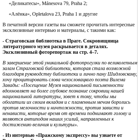
«Деликатесы», Mánesova 79, Praha 2;
«Алёнка», Opletalova 23, Praha 1 и другие
В печатной версии газеты вы сможете прочитать интересные
эксклюзивные интервью и материалы, с такими как:
- Страговская библиотека в Праге. Сокровищница
литературного музея раскрывается в деталях.
Эксклюзивный фоторепортаж на стр. 4–7.
В завершение этой уникальной фотопрогулки по великолепным
залам Страговской библиотеки, которая стала возможной
благодаря руководству библиотеки и лично пану Шидловскому,
хочу процитировать слова чехословацкого поэта Вилема
Завады: «Посещение Музея национальной письменности
вдохновляет на более глубокое познание сокровищ нашей
национальной литературы, зовет к тому, чтобы мы
обогатили их своим вкладом и с пламенным мечом боролись
против мелочности и ничтожности, против зависти и
ненависти, которые время от времени поднимают голову и
являются антиподом наших усилий, направленных к
достижению величия и культуры».
- Из интервью «Пражскому экспрессу» вы узнаете от