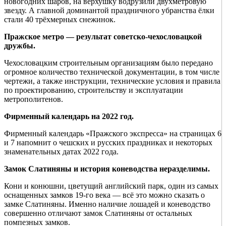
новогодних шаров, на верхушку водрузили двухметровую
звезду. А главной доминантой праздничного убранства ёлки
стали 40 трёхмерных снежинок.
Пражское метро — результат советско-чехословацкой
дружбы.
Чехословацким строительным организациям было передано
огромное количество технической документации, в том числе
чертежи, а также инструкции, технические условия и правила
по проектированию, строительству и эксплуатации
метрополитенов.
Фирменный календарь на 2022 год.
Фирменный календарь «Пражского экспресса» на страницах 6
и 7 напомнит о чешских и русских праздниках и некоторых
знаменательных датах 2022 года.
Замок Слатиняны и история коневодства неразделимы.
Кони и конюшни, цветущий английский парк, один из самых
оснащенных замков 19-го века — всё это можно сказать о
замке Слатиняны. Именно наличие лошадей и коневодство
совершенно отличают замок Слатиняны от остальных
помпезных замков.