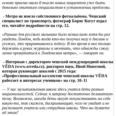
основе приема около 8
тысяч новых пациентов уже быть
довольно опытным специалистом в установлении проблемы.
- Метро не имело собственного фотоальбома. Чешский
специалист по транспорту, фотограф Борис Когут издал
его, читайте подробности на стр. 12.
«Раньше для русского мальчика было немыслимо хотя бы раз
увидеть Лондон, ведь когда кто-то получал визу в Англию и
уезжал, это приравнивалось побегу. В то время я мог только
держать в руках журналы и мечтать, что однажды смогу
лично прокатиться в Лондонском метро», — говорит он.
- Интервью с директором чешской международной школы
VĚDA (
www
.zsveda.cz), доктором наук, Ивой Новотной,
которая руководит школой с 2015 года:
«Профессиональный коллектив чешской школы VĚDA
работает в интересах учеников» на стр. 10–11
— У вас мультиязычная школа здесь учатся дети разных
национальностей. Сейчас я затрону достаточно деликатную
тему. Возможно, иногда дети могут почувствовать на себе
какую-то, так скажем, дискриминацию, чего не увидит и не
распознает учитель или сотрудник школы. Что вы думаете
об этом?