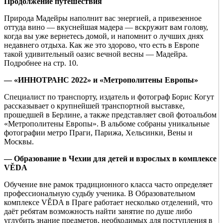
Продолжение путешествия
Природа Мадейры наполнит вас энергией, а привезенное
оттуда вино — вкуснейшая мадера — вскружит вам голову,
когда вы уже вернетесь домой, и напомнит о лучших днях
недавнего отдыха. Как же это здорово, что есть в Европе
такой удивительный оазис вечной весны — Мадейра.
Подробнее на стр. 10.
— «ИННОТРАНС 2022» и «Метрополитены Европы»
Специалист по транспорту, издатель и фотограф Борис Когут
рассказывает о крупнейшей транспортной выставке,
прошедшей в Берлине, а также представляет свой фотоальбом
«Метрополитены Европы». В альбоме собраны уникальные
фотографии метро Праги, Парижа, Хельсинки, Вены и
Москвы.
— Образование в Чехии для детей и взрослых в комплексе
VĚDA
Обучение вне рамок традиционного класса часто определяет
профессиональную судьбу ученика. В Образовательном
комплексе VĚDA в Праге работает несколько отделений, что
даёт ребятам возможность найти занятие по душе либо
углубить знание предметов, необходимых для поступления в