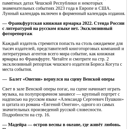
памятных датах Чешской Республики и некоторых
знаменательных событиях 2023 года в Европе и США.
Лунный календарь включен в фирменный календарь издания.
— Франкфуртская книжная ярмарка 2022. Стенда России
с литературой на русском языке нет. Эксклюзивный
фоторепортаж
Каждый издатель стремится попасть на столь ожидаемое для
тысяч издателей, представителей книготорговых компаний и
литературных агентов всего мира событие, как книжная
ярмарка во Франкфурте. Читайте и смотрите на стр. 2
эксклюзивный репортаж чешского издателя Бориса Когута с
места события.
— Балет «Онегин» вернулся на сцену Венской оперы
Свет в зале Венской оперы погас, на сцене начинает играть
музыка, на полупрозрачном занавесе — крупный портрет с
надписью на русском языке «Александр Сергеевич Пушкин»
и цитата из романа «Евгений Онегин», одного из самых
значительных произведений русской словесности.
Подробности на стр. 16.
— Мадейра — остров весны в океане, где живёт любовь.