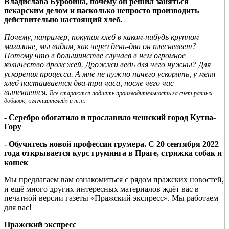
Владислава Буробина, почему он решил заняться
пекарским делом и насколько непросто производить
действительно настоящий хлеб.
Почему, например, покупая хлеб в каком-нибудь крупном
магазине, мы видим, как через день-два он плесневеет?
Потому что в большинстве случаев в нем огромное
количество дрожжей. Дрожжи ведь для чего нужны? Для
ускорения процесса. А мне не нужно ничего ускорять, у меня
хлеб настаивается два-три часа, после чего час
выпекается.
Все стараются поднять производительность за счет разных
добавок, «улучшителей» и т. п.
- Серебро обогатило и прославило чешский город Кутна-
Гору
- Обучитесь новой профессии грумера. С 20 сентября 2022
года открывается курс груминга в Праге, стрижка собак и
кошек
Мы предлагаем вам ознакомиться с рядом пражских новостей,
и ещё много других интересных материалов ждёт вас в
печатной версии газеты «Пражский экспресс». Мы работаем
для вас!
Пражский экспресс