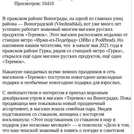
Просмотров: 10410
В пражском районе Винограды, на одной из главных улиц
района — Виноградской (Vinohradská), вот уже много лет
успешно работает знакомый многим магазин русских
продуктов «Теремок». Этот магазин расположен недалеко от
станции метро «Иржи-из-Подебрад» (Jiřího z Poděbrad). Но
напомним нашим читателям, что в начале мая 2021 года в
пражском районе Гурка, рядом со станцией метро «Гурка»,
открылся ещё один магазин русских продуктов, ещё один
«Теремок».
Накануне ожидаемых всеми зимних праздников в сеть
магазинов «Теремок» поступили новогодние шоколадные
подарки и необычные новогодние подарки для взрослых.
С любопытством и интересом я приехал морозным
декабрьским утром в магазин «Теремок» на Виноградах. Пока
продавщица мне показывала новый праздничный
ассортимент, в магазин вошла семейная пара. Увидев
подстаканник со стаканом, женщина с восторгом
воскликнула: «Этот подстаканник со стаканом я ищу в
подарок уже несколько месяцев!» — и пояснила: «Дело в том,
что наш чешский знакомый в память о поездке в советском