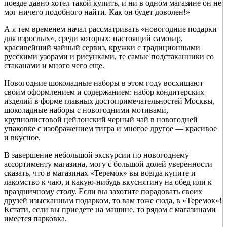
поезде давно хотел такой купить, и ни в одном магазине он не
мог ничего подобного найти. Как он будет доволен!»
А я тем временем начал рассматривать «новогодние подарки
для взрослых», среди которых: настоящий самовар,
красивейший чайный сервиз, кружки с традиционными
русскими узорами и рисунками, те самые подстаканники со
стаканами и много чего еще.
Новогодние шоколадные наборы в этом году восхищают
своим оформлением и содержанием: набор кондитерских
изделий в форме главных достопримечательностей Москвы,
шоколадные наборы с новогодними мотивами,
крупнолистовой цейлонский черный чай в новогодней
упаковке с изображением тигра и многое другое — красивое
и вкусное.
В завершение небольшой экскурсии по новогоднему
ассортименту магазина, могу с большой долей уверенности
сказать, что в магазинах «Теремок» вы всегда купите и
лакомство к чаю, и какую-нибудь вкуснятину на обед или к
праздничному столу. Если вы захотите порадовать своих
друзей изысканным подарком, то вам тоже сюда, в «Теремок»!
Кстати, если вы приедете на машине, то рядом с магазинами
имеется парковка.