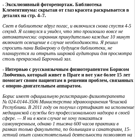
- Эксклюзивный фоторепортаж. Библиотека
Клементинума: скрытая от глаз красота раскрывается в
деталях на стр. 4–7.
Свет в библиотеке вдруг погас, и включился снова спустя 4-5
секунд. Я оглянулся и увидел, что это произошло вовсе не
автоматически: охранник принудительно каждые 10 минут
включает освещение в случае необходимости. Я решил
спросить пани Вайнерову о будущем библиотеки, не
планируется ли открыть широкой аудитории для просмотра
столь прекрасный Барочный зал.
- Интервью с русскоязычным физиотерапевтом Борисом
Любченко, который живет в Праге и вот уже более 15 лет
помогает своим пациентам в решении проблем, связанных
с опорно-двигательным аппаратом.
Борис имеет официальную регистрацию физиотерапевта
№ 024-0144-3506 Министерства здравоохранения Чешской
Республики. В 2011 году он получил сертификат на исполнение
медицинской службы без профессионального надзора в своей
сфере. — Я ни в коем случае не хочу показаться
самоуверенным, однако 1 тысяча 600 часов практики в
рамках только факультета, по больницам и санаториям, 15-
летний опыт самостоятельный деятельности позволяют на