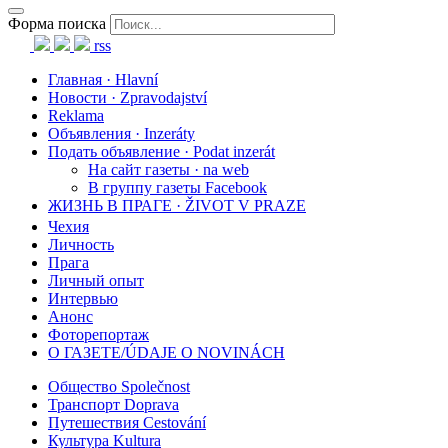
Форма поиска
rss
Главная · Hlavní
Новости · Zpravodajství
Reklama
Объявления · Inzeráty
Подать объявление · Podat inzerát
На сайт газеты · na web
В группу газеты Facebook
ЖИЗНЬ В ПРАГЕ · ŽIVOT V PRAZE
Чехия
Личность
Прага
Личный опыт
Интервью
Анонс
Фоторепортаж
О ГАЗЕТЕ/ÚDAJE O NOVINÁCH
Общество Společnost
Транспорт Doprava
Путешествия Cestování
Культура Kultura