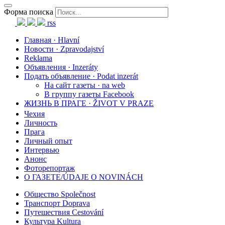
Форма поиска
rss
Главная · Hlavní
Новости · Zpravodajství
Reklama
Объявления · Inzeráty
Подать объявление · Podat inzerát
На сайт газеты · na web
В группу газеты Facebook
ЖИЗНЬ В ПРАГЕ · ŽIVOT V PRAZE
Чехия
Личность
Прага
Личный опыт
Интервью
Анонс
Фоторепортаж
О ГАЗЕТЕ/ÚDAJE O NOVINÁCH
Общество Společnost
Транспорт Doprava
Путешествия Cestování
Культура Kultura