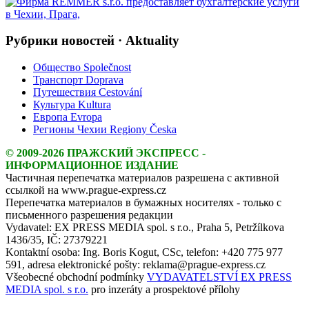
Рубрики новостей · Aktuality
Общество Společnost
Транспорт Doprava
Путешествия Cestování
Культура Kultura
Европа Evropa
Регионы Чехии Regiony Česka
© 2009-2026 ПРАЖСКИЙ ЭКСПРЕСС -
ИНФОРМАЦИОННОЕ ИЗДАНИЕ
Частичная перепечатка материалов разрешена с активной
ссылкой на www.prague-express.cz
Перепечатка материалов в бумажных носителях - только с
письменного разрешения редакции
Vydavatel: EX PRESS MEDIA spol. s r.o., Praha 5, Petržílkova
1436/35, IČ: 27379221
Kontaktní osoba: Ing. Boris Kogut, CSc, telefon: +420 775 977
591, adresa elektronické pošty: reklama@prague-express.cz
Všeobecné obchodní podmínky
VYDAVATELSTVÍ EX PRESS
MEDIA spol. s r.o.
pro inzeráty a prospektové přílohy