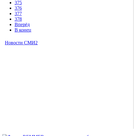
375
376
377
378
Вперёд
В конец