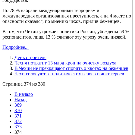
государства.
По 78 % набрали международный терроризм и
международная организованная преступность, а на 4 месте по
опасности оказался, по мнению чехов, прилив беженцев.
В том, что Чехии угрожает политика России, убеждены 59 %
респондентов, лишь 13 % считают эту угрозу очень низкой.
Подробнее...
День строителя
Чехия потратит 13 млрд крон на очистку воздуха
В Чехии не прекращают спорить о квотах на беженцев
Чехи голосуют за политических героев и антигероев
Страница 374 из 380
В начало
Назад
369
370
371
372
373
374