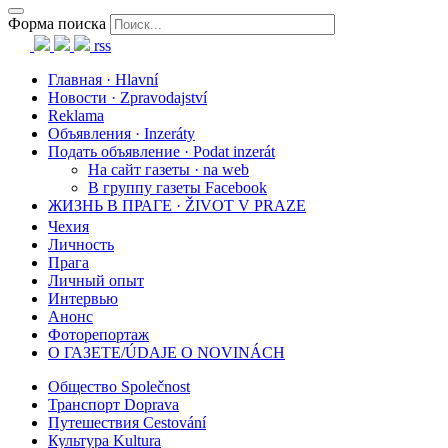
Форма поиска
rss
Главная · Hlavní
Новости · Zpravodajství
Reklama
Объявления · Inzeráty
Подать объявление · Podat inzerát
На сайт газеты · na web
В группу газеты Facebook
ЖИЗНЬ В ПРАГЕ · ŽIVOT V PRAZE
Чехия
Личность
Прага
Личный опыт
Интервью
Анонс
Фоторепортаж
О ГАЗЕТЕ/ÚDAJE O NOVINÁCH
Общество Společnost
Транспорт Doprava
Путешествия Cestování
Культура Kultura