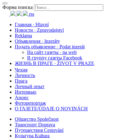
Форма поиска
rss
Главная · Hlavní
Новости · Zpravodajství
Reklama
Объявления · Inzeráty
Подать объявление · Podat inzerát
На сайт газеты · na web
В группу газеты Facebook
ЖИЗНЬ В ПРАГЕ · ŽIVOT V PRAZE
Чехия
Личность
Прага
Личный опыт
Интервью
Анонс
Фоторепортаж
О ГАЗЕТЕ/ÚDAJE O NOVINÁCH
Общество Společnost
Транспорт Doprava
Путешествия Cestování
Культура Kultura