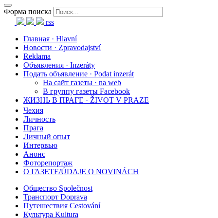
Форма поиска
rss
Главная · Hlavní
Новости · Zpravodajství
Reklama
Объявления · Inzeráty
Подать объявление · Podat inzerát
На сайт газеты · na web
В группу газеты Facebook
ЖИЗНЬ В ПРАГЕ · ŽIVOT V PRAZE
Чехия
Личность
Прага
Личный опыт
Интервью
Анонс
Фоторепортаж
О ГАЗЕТЕ/ÚDAJE O NOVINÁCH
Общество Společnost
Транспорт Doprava
Путешествия Cestování
Культура Kultura