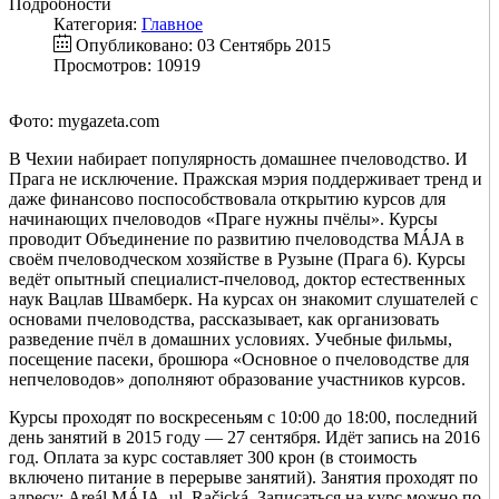
Подробности
Категория:
Главное
Опубликовано: 03 Сентябрь 2015
Просмотров: 10919
Фото: mygazeta.com
В Чехии набирает популярность домашнее пчеловодство. И
Прага не исключение. Пражская мэрия поддерживает тренд и
даже финансово поспособствовала открытию курсов для
начинающих пчеловодов «Праге нужны пчёлы». Курсы
проводит Объединение по развитию пчеловодства MÁJA в
своём пчеловодческом хозяйстве в Рузыне (Прага 6). Курсы
ведёт опытный специалист-пчеловод, доктор естественных
наук Вацлав Швамберк. На курсах он знакомит слушателей с
основами пчеловодства, рассказывает, как организовать
разведение пчёл в домашних условиях. Учебные фильмы,
посещение пасеки, брошюра «Основное о пчеловодстве для
непчеловодов» дополняют образование участников курсов.
Курсы проходят по воскресеньям с 10:00 до 18:00, последний
день занятий в 2015 году — 27 сентября. Идёт запись на 2016
год. Оплата за курс составляет 300 крон (в стоимость
включено питание в перерыве занятий). Занятия проходят по
адресу: Areál MÁJA, ul. Račická. Записаться на курс можно по