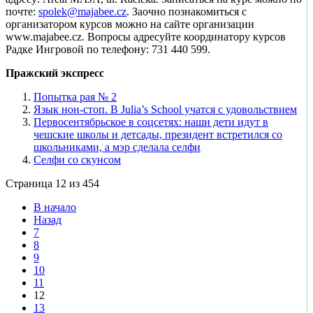
почте:
spolek@majabee.cz
. Заочно познакомиться с
организатором курсов можно на сайте организации
www.majabee.cz. Вопросы адресуйте координатору курсов
Радке Ингровой по телефону: 731 440 599.
Пражский экспресс
Попытка рая № 2
Язык нон-стоп. В Julia’s School учатся с удовольствием
Первосентябрьское в соцсетях: наши дети идут в
чешские школы и детсады, президент встретился со
школьниками, а мэр сделала селфи
Селфи со скунсом
Страница 12 из 454
В начало
Назад
7
8
9
10
11
12
13