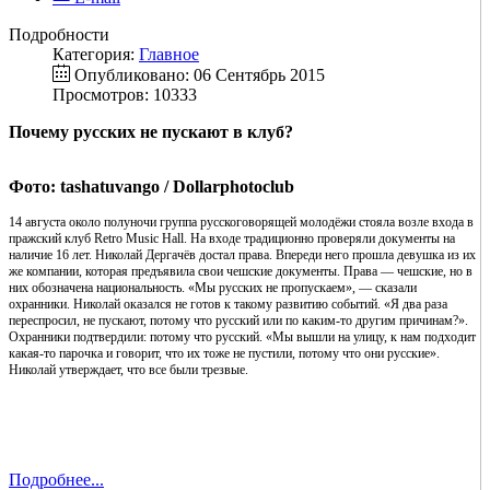
Подробности
Категория:
Главное
Опубликовано: 06 Сентябрь 2015
Просмотров: 10333
Почему русских не пускают в клуб?
Фото: tashatuvango / Dollarphotoclub
14 августа около полуночи группа русскоговорящей молодёжи стояла возле входа в
пражский клуб Retro Music Hall. На входе традиционно проверяли документы на
наличие 16 лет. Николай Дергачёв достал права. Впереди него прошла девушка из их
же компании, которая предъявила свои чешские документы. Права — чешские, но в
них обозначена национальность. «Мы русских не пропускаем», — сказали
охранники. Николай оказался не готов к такому развитию событий. «Я два раза
переспросил, не пускают, потому что русский или по каким-то другим причинам?».
Охранники подтвердили: потому что русский. «Мы вышли на улицу, к нам подходит
какая-то парочка и говорит, что их тоже не пустили, потому что они русские».
Николай утверждает, что все были трезвые.
Подробнее...