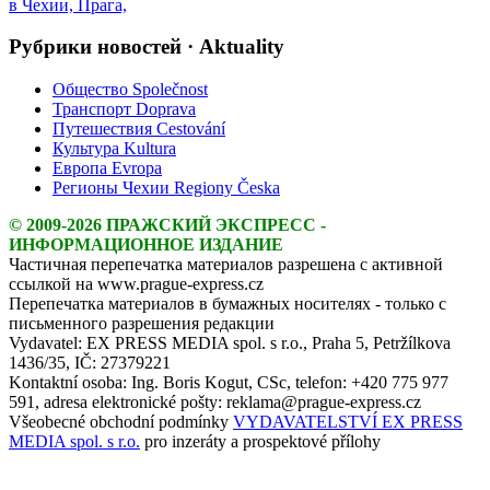
Рубрики новостей · Aktuality
Общество Společnost
Транспорт Doprava
Путешествия Cestování
Культура Kultura
Европа Evropa
Регионы Чехии Regiony Česka
© 2009-2026 ПРАЖСКИЙ ЭКСПРЕСС -
ИНФОРМАЦИОННОЕ ИЗДАНИЕ
Частичная перепечатка материалов разрешена с активной
ссылкой на www.prague-express.cz
Перепечатка материалов в бумажных носителях - только с
письменного разрешения редакции
Vydavatel: EX PRESS MEDIA spol. s r.o., Praha 5, Petržílkova
1436/35, IČ: 27379221
Kontaktní osoba: Ing. Boris Kogut, CSc, telefon: +420 775 977
591, adresa elektronické pošty: reklama@prague-express.cz
Všeobecné obchodní podmínky
VYDAVATELSTVÍ EX PRESS
MEDIA spol. s r.o.
pro inzeráty a prospektové přílohy