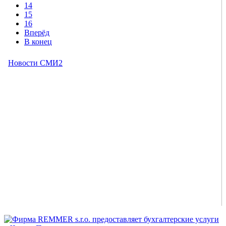
14
15
16
Вперёд
В конец