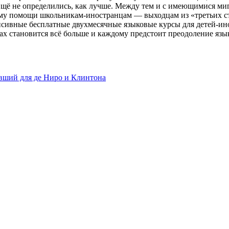
Ещё не определились, как лучше. Между тем и с имеющимися мигр
у помощи школьникам-иностранцам — выходцам из «третьих стр
сивные бесплатные двухмесячные языковые курсы для детей-ин
ах становится всё больше и каждому предстоит преодоление язык
вший для де Ниро и Клинтона