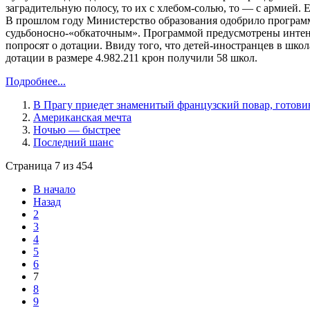
заградительную полосу, то их с хлебом-солью, то — с армией. 
В прошлом году Министерство образования одобрило программ
судьбоносно-«обкаточным». Программой предусмотрены интен
попросят о дотации. Ввиду того, что детей-иностранцев в школ
дотации в размере 4.982.211 крон получили 58 школ.
Подробнее...
В Прагу приедет знаменитый французский повар, готови
Американская мечта
Ночью — быстрее
Последний шанс
Страница 7 из 454
В начало
Назад
2
3
4
5
6
7
8
9