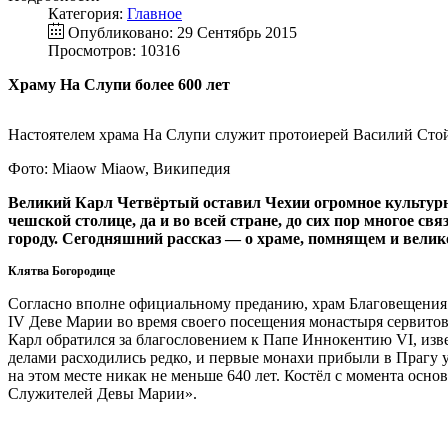
Категория:
Главное
Опубликовано: 29 Сентябрь 2015
Просмотров: 10316
Храму На Слупи более 600 лет
Настоятелем храма На Слупи служит протоиерей Василий Сто
Фото: Miaow Miaow, Википедия
Великий Карл Четвёртый оставил Чехии огромное культурн
чешской столице, да и во всей стране, до сих пор многое с
городу. Сегодняшний рассказ — о храме, помнящем и велико
Клятва Богородице
Согласно вполне официальному преданию, храм Благовещения 
IV Деве Марии во время своего посещения монастыря сервитов в
Карл обратился за благословением к Папе Иннокентию VI, изве
делами расходились редко, и первые монахи прибыли в Прагу уж
на этом месте никак не меньше 640 лет. Костёл с момента осн
Служителей Девы Марии».