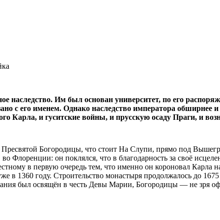
йка
ое наследство. Им был основан университет, по его распо
вязано с его именем. Однако наследство императора обширнее 
го Карла, и гуситские войны, и прусскую осаду Праги, и воз
Пресвятой Богородицы, что стоит На Слупи, прямо под Вышегра
о Флоренции: он поклялся, что в благодарность за своё исцелен
стному в первую очередь тем, что именно он короновал Карла на
е в 1360 году. Строительство монастыря продолжалось до 1675 г
ования был освящён в честь Девы Марии, Богородицы — не зря о