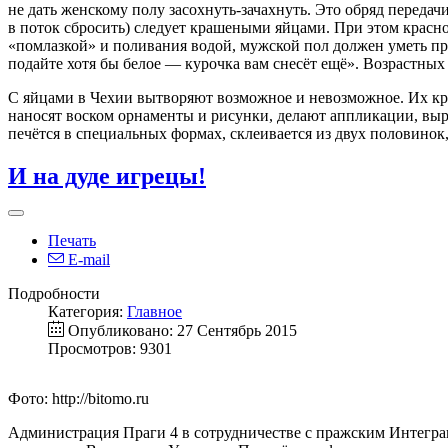
не дать женскому полу засохнуть-зачахнуть. Это обряд передач
в поток сбросить) следует крашеными яйцами. При этом крас
«помлазкой» и поливания водой, мужской пол должен уметь про
подайте хотя бы белое — курочка вам снесёт ещё». Возрастных
С яйцами в Чехии вытворяют возможное и невозможное. Их кра
наносят воском орнаменты и рисунки, делают аппликации, выре
печётся в специальных формах, склеивается из двух половинок,
И на дуде игрецы!
Печать
E-mail
Подробности
Категория:
Главное
Опубликовано: 27 Сентябрь 2015
Просмотров: 9301
Фото: http://bitomo.ru
Администрация Праги 4 в сотрудничестве с пражским Интегр