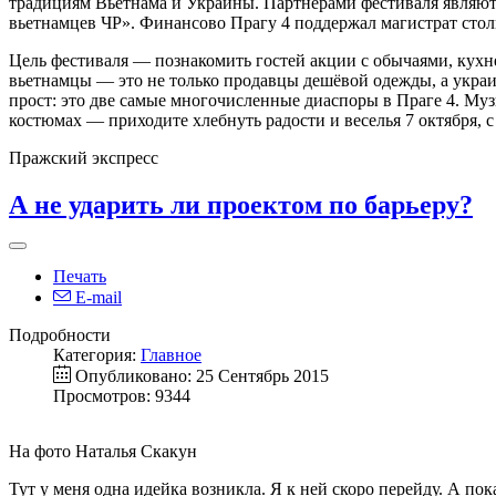
традициям Вьетнама и Украины. Партнёрами фестиваля являю
вьетнамцев ЧР». Финансово Прагу 4 поддержал магистрат сто
Цель фестиваля — познакомить гостей акции с обычаями, кухн
вьетнамцы — это не только продавцы дешёвой одежды, а укра
прост: это две самые многочисленные диаспоры в Праге 4. Му
костюмах — приходите хлебнуть радости и веселья 7 октября, с
Пражский экспресс
А не ударить ли проектом по барьеру?
Печать
E-mail
Подробности
Категория:
Главное
Опубликовано: 25 Сентябрь 2015
Просмотров: 9344
На фото Наталья Скакун
Тут у меня одна идейка возникла. Я к ней скоро перейду. А по