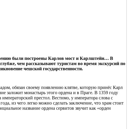
ряжению были построены Карлов мост и Карлштейн… В
и глубже, чем рассказывают туристам во время экскурсий по
никновение чешской государственности.
дом, обязан своему появлению клятве, которую принёс Карл
ие заложит монастырь этого ордена и в Праге. В 1359 году
 императорский престол. Вестимо, у императора слова с
ода, из чего легко можно сделать заключение, что храм стоит
фициальное название ордена сервитов звучит как «орден