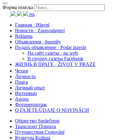
Форма поиска
rss
Главная · Hlavní
Новости · Zpravodajství
Reklama
Объявления · Inzeráty
Подать объявление · Podat inzerát
На сайт газеты · na web
В группу газеты Facebook
ЖИЗНЬ В ПРАГЕ · ŽIVOT V PRAZE
Чехия
Личность
Прага
Личный опыт
Интервью
Анонс
Фоторепортаж
О ГАЗЕТЕ/ÚDAJE O NOVINÁCH
Общество Společnost
Транспорт Doprava
Путешествия Cestování
Культура Kultura