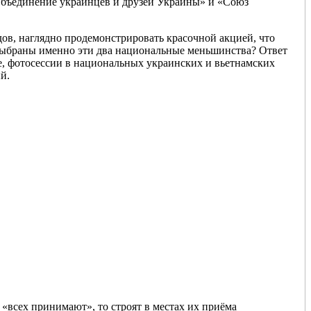
Объединение украинцев и друзей Украины» и «Союз
ов, наглядно продемонстрировать красочной акцией, что
 выбраны именно эти два национальные меньшинства? Ответ
ие, фотосессии в национальных украинских и вьетнамских
й.
 «всех принимают», то строят в местах их приёма