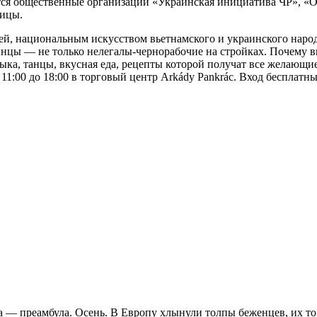
тся общественные организации «Украинская инициатива ЧР», «
лицы.
ей, национальным искусством вьетнамского и украинского народ
инцы — не только нелегалы-чернорабочие на стройках. Почему
зыка, танцы, вкусная еда, рецепты которой получат все желающ
 11:00 до 18:00 в торговый центр Arkády Pankrác. Вход бесплатны
ка — преамбула. Осень. В Европу хлынули толпы беженцев, их то