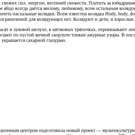
и свежих сил, энергии, весенней свежести. Платить за взбадрив
ное яйцо всегда даётся милому, любимому, всем остальным кол
петь пасхальные колядки. Всем известна колядка Hody, hody, do
 ограничений для колядующих нет. Колядуют и дети, и взрослые.
сят в луковой шелухе, в шёлковых тряпочках, перевязывают лен
зают по пустой яичной скорлупе тонкие ажурные узоры. В после
 украшается сахарной глазурью.
ационным центром подготовила новый проект — мультикультурн