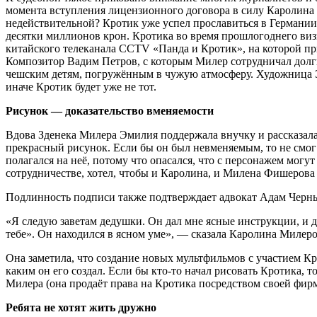
момента вступления лицензионного договора в силу Каролина 
недействительной? Кротик уже успел прославиться в Германи
десятки миллионов крон. Кротика во время прошлогоднего виз
китайского телеканала CCTV «Панда и Кротик», на которой пр
Композитор Вадим Петров, с которым Милер сотрудничал долги
чешским детям, погружённым в чужую атмосферу. Художница Эл
иначе Кротик будет уже не тот.
Рисунок — доказательство вменяемости
Вдова Зденека Милера Эмилия поддержала внучку и рассказала
прекрасный рисунок. Если бы он был невменяемым, то не смог 
полагался на неё, потому что опасался, что с персонажем могут
сотрудничестве, хотел, чтобы и Каролина, и Милена Фишерова 
Подлинность подписи также подтверждает адвокат Адам Черн
«Я следую заветам дедушки. Он дал мне ясные инструкции, и д
тебе». Он находился в ясном уме», — сказала Каролина Милеро
Она заметила, что создание новых мультфильмов с участием Кр
каким он его создал. Если бы кто-то начал рисовать Кротика, 
Милера (она продаёт права на Кротика посредством своей фирмы
Ребята не хотят жить дружно