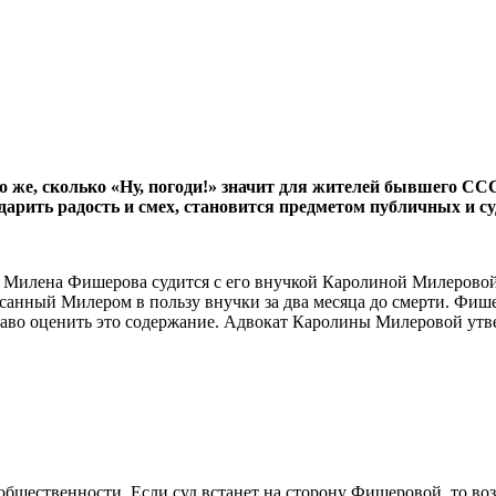
ко же, сколько «Ну, погоди!» значит для жителей бывшего С
дарить радость и смех, становится предметом публичных и су
 Милена Фишерова судится с его внучкой Каролиной Милеровой 
анный Милером в пользу внучки за два месяца до смерти. Фишер
раво оценить это содержание. Адвокат Каролины Милеровой утв
щественности. Если суд встанет на сторону Фишеровой, то возн