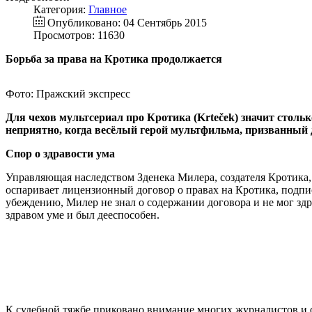
Категория:
Главное
Опубликовано: 04 Сентябрь 2015
Просмотров: 11630
Борьба за права на Кротика продолжается
Фото: Пражский экспресс
Для чехов мультсериал про Кротика (Krteček) значит столь
неприятно, когда весёлый герой мультфильма, призванный 
Спор о здравости ума
Управляющая наследством Зденека Милера, создателя Кротика,
оспаривает лицензионный договор о правах на Кротика, подпис
убеждению, Милер не знал о содержании договора и не мог зд
здравом уме и был дееспособен.
К судебной тяжбе приковано внимание многих журналистов и об