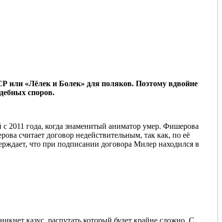
ССР или «Лёлек и Болек» для поляков. Поэтому вдвойне
дебных споров.
с 2011 года, когда знаменитый аниматор умер. Фишерова
ова считает договор недействительным, так как, по её
ерждает, что при подписании договора Милер находился в
икнет казус, распутать который будет крайне сложно. С