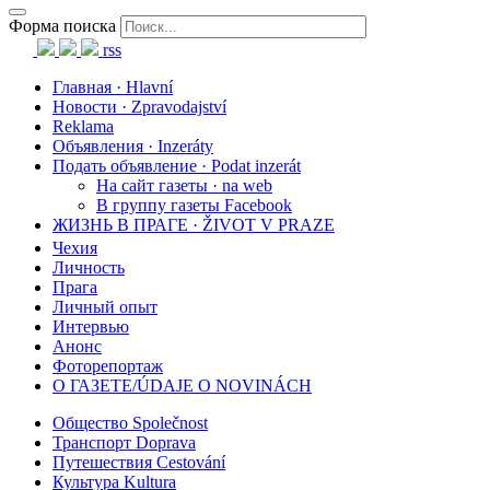
Форма поиска
rss
Главная · Hlavní
Новости · Zpravodajství
Reklama
Объявления · Inzeráty
Подать объявление · Podat inzerát
На сайт газеты · na web
В группу газеты Facebook
ЖИЗНЬ В ПРАГЕ · ŽIVOT V PRAZE
Чехия
Личность
Прага
Личный опыт
Интервью
Анонс
Фоторепортаж
О ГАЗЕТЕ/ÚDAJE O NOVINÁCH
Общество Společnost
Транспорт Doprava
Путешествия Cestování
Культура Kultura