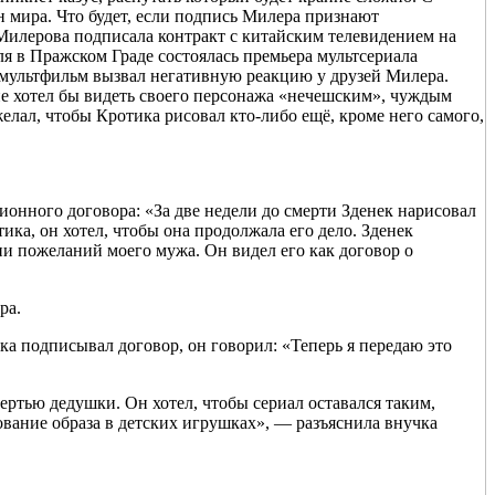
 мира. Что будет, если подпись Милера признают
Милерова подписала контракт с китайским телевидением на
я в Пражском Граде состоялась премьера мультсериала
 мультфильм вызвал негативную реакцию у друзей Милера.
е хотел бы видеть своего персонажа «нечешским», чуждым
лал, чтобы Кротика рисовал кто-либо ещё, кроме него самого,
онного договора: «За две недели до смерти Зденек нарисовал
ка, он хотел, чтобы она продолжала его дело. Зденек
нии пожеланий моего мужа. Он видел его как договор о
ра.
ка подписывал договор, он говорил: «Теперь я передаю это
ертью дедушки. Он хотел, чтобы сериал оставался таким,
зование образа в детских игрушках», — разъяснила внучка