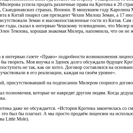
Милерова успела продать различные права на Кротика в 20 стран
и, Скандинавских странах, Японии. В минувшем году Каролина 
ита в Китай пиарил сам президент Чехии Милош Земан, а 17 июл
исутствовали Земан и высокопоставленные гости из Китая. Сам
е годы, сказал в интервью Чешскому телевидению, что Милер н
ен Темлова, хорошая знакомая Милера, напомнила, что он не же
 в интервью газете «Право» подробности возникновения лицензи
бы творить. Моя внучка и Зденек долго обсуждали будущее Кроти
 поступить не так, как он хотел. Договор составлялся на основа
участвовали в его реализации, каждая на своём уровне».
ый, присутствовавший на подписании Милером спорного догово
ал полномочия, которые не навредят другим людям. Когда дедуш
ва.
отика даже не обсуждается. «История Кротика закончилась со см
то это был бы плагиат. А мы просто продаём лицензии на исполь
 Little Mole).