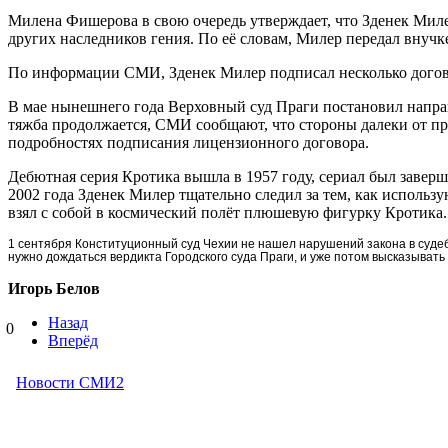
Милена Фишерова в свою очередь утверждает, что Зденек Миле
других наследников гения. По её словам, Милер передал внучке 
По информации СМИ, Зденек Милер подписал несколько догово
В мае нынешнего года Верховный суд Праги постановил направ
тяжба продолжается, СМИ сообщают, что стороны далеки от при
подробностях подписания лицензионного договора.
Дебютная серия Кротика вышла в 1957 году, сериал был завершё
2002 года Зденек Милер тщательно следил за тем, как использ
взял с собой в космический полёт плюшевую фигурку Кротика.
1 сентября Конституционный суд Чехии не нашел нарушений закона в суде
нужно дождаться вердикта Городского суда Праги, и уже потом высказывать 
Игорь Белов
Назад
0
Вперёд