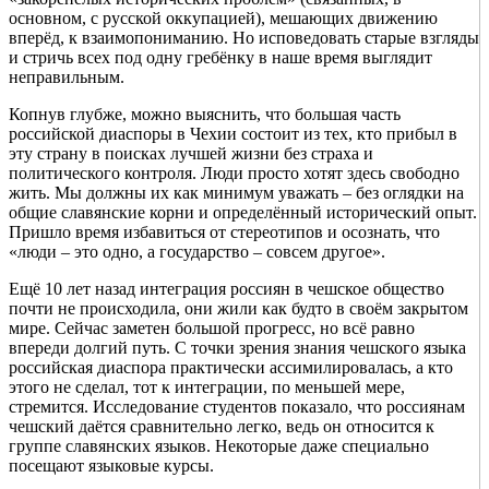
основном, с русской оккупацией), мешающих движению
вперёд, к взаимопониманию. Но исповедовать старые взгляды
и стричь всех под одну гребёнку в наше время выглядит
неправильным.
Копнув глубже, можно выяснить, что большая часть
российской диаспоры в Чехии состоит из тех, кто прибыл в
эту страну в поисках лучшей жизни без страха и
политического контроля. Люди просто хотят здесь свободно
жить. Мы должны их как минимум уважать – без оглядки на
общие славянские корни и определённый исторический опыт.
Пришло время избавиться от стереотипов и осознать, что
«люди – это одно, а государство – совсем другое».
Ещё 10 лет назад интеграция россиян в чешское общество
почти не происходила, они жили как будто в своём закрытом
мире. Сейчас заметен большой прогресс, но всё равно
впереди долгий путь. С точки зрения знания чешского языка
российская диаспора практически ассимилировалась, а кто
этого не сделал, тот к интеграции, по меньшей мере,
стремится. Исследование студентов показало, что россиянам
чешский даётся сравнительно легко, ведь он относится к
группе славянских языков. Некоторые даже специально
посещают языковые курсы.