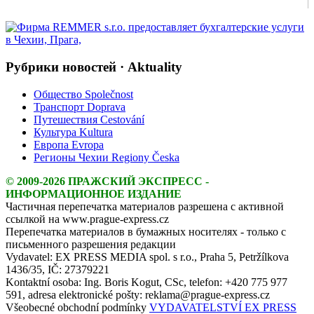
Рубрики новостей · Aktuality
Общество Společnost
Транспорт Doprava
Путешествия Cestování
Культура Kultura
Европа Evropa
Регионы Чехии Regiony Česka
© 2009-2026 ПРАЖСКИЙ ЭКСПРЕСС -
ИНФОРМАЦИОННОЕ ИЗДАНИЕ
Частичная перепечатка материалов разрешена с активной
ссылкой на www.prague-express.cz
Перепечатка материалов в бумажных носителях - только с
письменного разрешения редакции
Vydavatel: EX PRESS MEDIA spol. s r.o., Praha 5, Petržílkova
1436/35, IČ: 27379221
Kontaktní osoba: Ing. Boris Kogut, CSc, telefon: +420 775 977
591, adresa elektronické pošty: reklama@prague-express.cz
Všeobecné obchodní podmínky
VYDAVATELSTVÍ EX PRESS