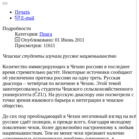
Печать
E-mail
Подробности
Категория:
Прага
Опубликовано: 01 Июнь 2011
Просмотров: 11611
Чешские студенты изучали русское нацменьшинство
Количество иммигрирующих в Чехию россиян в последнее
время стремительно растёт. Некоторые источники сообщают
об увеличении притока россиян на одну треть. Русская
диаспора – четвёртая по величине в Чехии. Этой темой
заинтересовались студенты Чешского сельскохозяйственного
университета (ČZU). На русскую диаспору они посмотрели с
точки зрения языкового барьера и интеграции в чешское
общество.
До сих пор преобладающий в Чехии негативный взгляд на всё
русское сдаёт позиции, и прежде всего, благодаря молодому
поколению чехов, более дружелюбно настроенному к любым
нацменьшинствам. Тем не менее чехи признают наличие
«закоренелых исторических проблем» (связанных, в