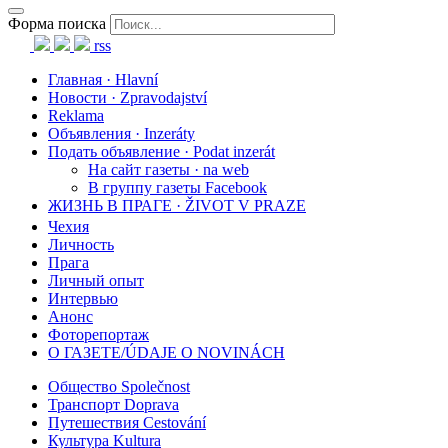
Форма поиска
rss
Главная · Hlavní
Новости · Zpravodajství
Reklama
Объявления · Inzeráty
Подать объявление · Podat inzerát
На сайт газеты · na web
В группу газеты Facebook
ЖИЗНЬ В ПРАГЕ · ŽIVOT V PRAZE
Чехия
Личность
Прага
Личный опыт
Интервью
Анонс
Фоторепортаж
О ГАЗЕТЕ/ÚDAJE O NOVINÁCH
Общество Společnost
Транспорт Doprava
Путешествия Cestování
Культура Kultura