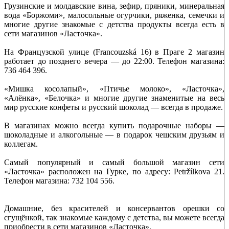
Грузинские и молдавские вина, зефир, пряники, минеральная
вода «Боржоми», малосольные огурчики, ряженка, семечки и
многие другие знакомые с детства продукты всегда есть в
сети
магазинов «Ласточка».
На Французской улице (Francouzská 16) в Праге 2 магазин
работает до позднего вечера — до 22:00. Телефон магазина:
736 464 396.
«Мишка косолапый», «Птичье молоко», «Ласточка»,
«Алёнка», «Белочка» и многие другие знаменитые на весь
мир русские конфеты и русский шоколад — всегда в продаже.
В магазинах можно всегда купить подарочные наборы —
шоколадные и алкогольные — в подарок чешским друзьям и
коллегам.
Самый популярный и самый большой магазин сети
«Ласточка»
расположен на Гурке, по адресу: Petržílkova 21.
Телефон магазина: 732 104 556.
Домашние, без красителей и консервантов орешки
со
сгущёнкой, так знакомые каждому с детства, вы можете
всегда
приобрести в сети магазинов «Ласточка».