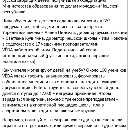
русскоговорящих детей, получившая аккредитацию
Министерства образования по делам молодежи Чешской
республики.
Цикл обучение от детского сада до поступления в ВУЗ
продуман так, чтобы дети не испытывали стресса.
Учредитель школы – Алена Пинская, директор русской секции
– Светлана Кулигина, директор чешской школы – Ива Новотна
в содружестве с 17 чешскими преподавателями
VĚDA
заботятся об этом. Педагогический состав
интернациональный (русские, чехи, англоговорящие
носители языка).
Как учителя мотивируют детей на учебу? Около 100 учеников
VĚDA
учатся творить, анализировать, формировать
собственное мнение и его отстаивать, находить нужную
аргументацию. Ребята трудятся на совесть (учебный день
длится с 9 утра до 17.00) – нагрузка приличная. Чтобы
зарядиться энергией, можно с тренером-преподавателем
заниматься на спортивной площадке школы или в
спортивном зале, ходить на школьные кружки.
Например, пожалуйте, в театральную студию, где спектакли
играются на трех языках, или кружок керамики с художником