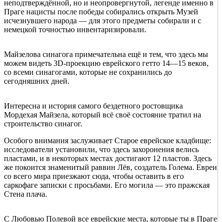
неподтверждённой, но и неопровергнутой, легенде именно в
Праге нацисты после победы собирались открыть Музей
исчезнувшего народа — для этого предметы собирали и с
немецкой точностью инвентаризировали.
Майзелова синагога примечательна ещё и тем, что здесь мы
можем видеть 3D-проекцию еврейского гетто 14—15 веков,
со всеми синагогами, которые не сохранились до
сегодняшних дней.
Интересна и история самого бездетного ростовщика
Мордехая Майзела, который всё своё состояние тратил на
строительство синагог.
Особого внимания заслуживает Старое еврейское кладбище:
исследователи установили, что здесь захоронения велись
пластами, и в некоторых местах достигают 12 пластов. Здесь
же покоится знаменитый раввин Лёв, создатель Голема. Евреи
со всего мира приезжают сюда, чтобы оставить в его
саркофаге записки с просьбами. Его могила — это пражская
Стена плача.
С Любовью Полевой все еврейские места, которые ты в Праге