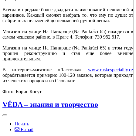
Всегда в продаже более двадцати наименований пельменей
и
вареников. Каждый сможет выбрать то, что ему по душе:
от
фабричных пельменей до пельменей ручной лепки.
Магазин на улице На Панкраце (Na Pankráci 65) находится
в
самом чешском районе, в Праге 4.
Телефон: 739 952 517.
Магазин на улице На Панкраце (Na Pankráci 65) в этом
году
прошел реконструкцию и стал еще более внешне
привлекательным.
В интернет-магазине «Ласточка»
www.ruskespeciality.cz
обрабатывается примерно 100-120 заказов, которые приходят
из чешских городов и из Словакии.
Фото: Борис Когут
VĚDA – знания и творчество
Печать
E-mail