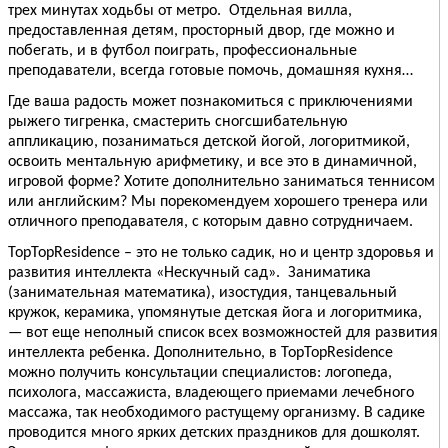
трех минутах ходьбы от метро.
Отдельная вилла,
предоставленная детям, просторный двор, где можно и
побегать, и в футбол поиграть, профессиональные
преподаватели, всегда готовые помочь, домашняя кухня…
Где ваша радость может познакомиться с приключениями
рыжего тигренка, смастерить сногсшибательную
аппликацию, позаниматься детской йогой, логоритмикой,
освоить ментальную арифметику, и все это в динамичной,
игровой форме? Хотите дополнительно заниматься теннисом
или английским? Мы порекомендуем хорошего тренера или
отличного преподавателя, с которым давно сотрудничаем.
TopTopResidence – это не только садик, но и центр здоровья и
развития интеллекта «Нескучный сад».
Заниматика
(занимательная математика), изостудия, танцевальный
кружок, керамика, упомянутые детская йога и логоритмика,
— вот еще неполный список всех возможностей для развития
интеллекта ребенка. Дополнительно, в TopTopResidence
можно получить консультации специалистов: логопеда,
психолога, массажиста, владеющего приемами лечебного
массажа, так необходимого растущему организму. В садике
проводится много ярких детских праздников для дошколят.