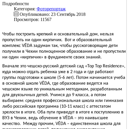
Подробности
Категория:
Фоторепортаж
Опубликовано: 23 Сентябрь 2018
Просмотров: 11567
Чтобы построить крепкий и основательный дом, нельзя
пропустить ни один кирпичик.
Вот и образовательный
комплекс VĚDA
задуман так, чтобы русскоговорящие дети
получили в Чехии полноценное образование и не пропустили
ни один «кирпичик» в фундаменте своих знаний.
Вначале это чешско-русский детский сад «Top Top Residence»,
куда можно отдать ребенка уже в 2 года и где работают
группы подготовки к школе (5-6 лет). Потом начинается учеба
в основной школе VĚDA
, где образование ведется на
чешском языке по уникальным методикам, разработанным
для двуязычных детей. Учимся до 9 класса, а потом
выбираем: средняя профессиональная школа или гимназия
либо российская программа (10-11 класс) с аттестатом
зрелости в итоге. Оба пути приведут в итоге к поступлению в
ВУЗ в Чехии, ведь обучение в VĚDA
– это наивысшее
качество.
Между прочим, VĚDA
– единственная школа для