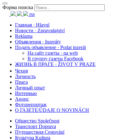
Форма поиска
rss
Главная · Hlavní
Новости · Zpravodajství
Reklama
Объявления · Inzeráty
Подать объявление · Podat inzerát
На сайт газеты · na web
В группу газеты Facebook
ЖИЗНЬ В ПРАГЕ · ŽIVOT V PRAZE
Чехия
Личность
Прага
Личный опыт
Интервью
Анонс
Фоторепортаж
О ГАЗЕТЕ/ÚDAJE O NOVINÁCH
Общество Společnost
Транспорт Doprava
Путешествия Cestování
Культура Kultura