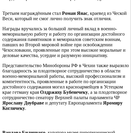
Третьим награждённым стал
Роман Янас
, краевед из Ческой
Веси, который не смог лично получить знак отличия.
Награды вручались за большой личный вклад в военно-
мемориальную работу и работу по организации достойного
содержания памятников и мемориалов советским воинам,
павших во Второй мировой войне при освобождении
Чехословакии, проявленные при этом высокие моральные и
деловые качества, усердие и разумную инициативу.
Представительство Минобороны РФ в Чехии также выразило
благодарность за плодотворное сотрудничество в области
военно-мемориальной работы, высокий профессионализм и
компетентность, проявленные в работе по организации
достойного содержания могил красноармейцев в Устецком
крае гетману края
Олдржиху Бубенечеку
, а за плодотворное
сотрудничество сенатору Верхней палаты парламента ЧР
Ярославу Доубраве
и депутату Европарламента
Яромиру
Когличеку
.
Вацлава Билицкого
, куратора музея пиротехнической