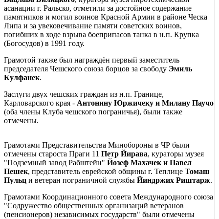
асанации г. Ральско, отметили за достойное содержание
памятников и могил воинов Красной Армии в районе Ческа
Липа и за увековечивание памяти советских воинов,
погибших в ходе взрыва боеприпасов танка в н.п. Крупка
(Богосудов) в 1991 году.
Грамотой также был награждён первый заместитель
председателя Чешского союза борцов за свободу
Эмиль
Кулфанек
.
Заслуги двух чешских граждан из н.п. Границе,
Карловарского края -
Антонину Юржичеку и Милану Паучо
(оба члены Клуба чешского пограничья), были также
отмечены.
Грамотами Представительства Минобороны в ЧР были
отмечены староста Праги 11
Петр Йирава
, кураторы музея
"Подземный завод Рабштейн"
Йозеф Махачек и Павел
Пешек
, представитель еврейской общины г. Теплице
Томаш
Пульц
и ветеран пограничной службы
Йиндржих Риштарж
.
Грамотами Координационного совета Международного союза
"Содружество общественных организаций ветеранов
(пенсионеров) независимых государств" были отмечены