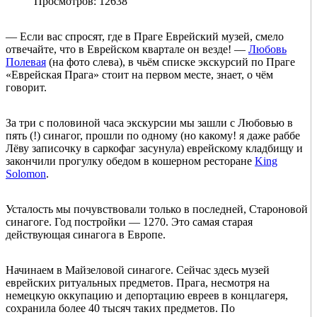
Просмотров: 12638
— Если вас спросят, где в Праге Еврейский музей, смело
отвечайте, что в Еврейском квартале он везде! —
Любовь
Полевая
(на фото слева), в чьём списке экскурсий по Праге
«Еврейская Прага» стоит на первом месте, знает, о чём
говорит.
За три с половиной часа экскурсии мы зашли с Любовью в
пять (!) синагог, прошли по одному (но какому! я даже раббе
Лёву записочку в саркофаг засунула) еврейскому кладбищу и
закончили прогулку обедом в кошерном ресторане
King
Solomon
.
Усталость мы почувствовали только в последней, Староновой
синагоге. Год постройки — 1270. Это самая старая
действующая синагога в Европе.
Начинаем в Майзеловой синагоге. Сейчас здесь музей
еврейских ритуальных предметов. Прага, несмотря на
немецкую оккупацию и депортацию евреев в концлагеря,
сохранила более 40 тысяч таких предметов. По