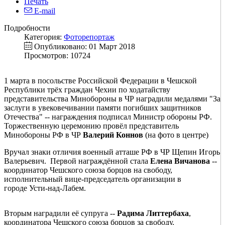
Печать
E-mail
Подробности
Категория:
Фоторепортаж
Опубликовано: 01 Март 2018
Просмотров: 10724
1 марта в посольстве Российской Федерации в Чешской
Республики трёх граждан Чехии по ходатайству
представительства Минобороны в ЧР наградили медалями "За
заслуги в увековечивании памяти погибших защитников
Отечества" -- награждения подписал Министр обороны РФ.
Торжественную церемонию провёл представитель
Минобороны РФ в ЧР
Валерий Коннов
(на фото в центре)
Вручал знаки отличия военный атташе РФ в ЧР Щепин Игорь
Валерьевич. Первой награждённой стала
Елена Вичанова
--
координатор Чешского союза борцов на свободу,
исполнительный вице-председатель организации в
городе Усти-над-Лабем.
Вторым наградили её супруга --
Радима Литтербаха
,
координатора Чешского союза борцов за свободу.