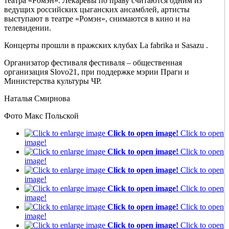
театра «Ромэн». Лекаревы по праву считаются одним из
ведущих российских цыганских ансамблей, артисты
выступают в театре «Ромэн», снимаются в кино и на
телевидении.
Концерты прошли в пражских клубах La fabrika и Sasazu .
Организатор фестиваля фестиваля – общественная
организация Slovo21, при поддержке мэрии Праги и
Министерства культуры ЧР.
Наталья Смирнова
Фото Макс Польской
Click to open image!
Click to open
image!
Click to open image!
Click to open
image!
Click to open image!
Click to open
image!
Click to open image!
Click to open
image!
Click to open image!
Click to open
image!
Click to open image!
Click to open