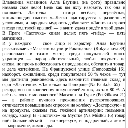
Владелица магазинов Алла Баутина (на фото) правильно
назвала своё дело! Ведь как вы яхту назовёте, так она и
поплывёт. Ласточка — птица весёлая, перелётная,
энциклопедия гласит: «...Легко адаптируется к различным
условиям», а народная мудрость добавляет: «Ласточка строит
гнездо под твоей крышей — значит, удача придёт в твой дом».
В Праге «Ласточка» свила целых пять «гнёзд» — пять
магазинов.
И у каждого — своё лицо и характер. Алла Баутина
рассказывает: «Магазин на улице Рокицанова (Rokycanova 39)
расположен в тихом месте, среди покупателей много
украинцев — народ обстоятельный, любит покупать не
спеша, не прочь побеседовать с продавцами, обсудить и товар,
и дела житейские. На Французской улице (Francouzská 16),
наоборот, оживлённо, среди покупателей 50 % чехов — тут
мы достигли равновесия. Здесь находится главный склад и
офис «Ласточки». «Ласточка» на Панкраце (Na Pankráci 65) —
рекордсмен по количеству покупателей-чехов, их там 80 %. А
всё началось с мороженого! Магазин на Гурке (Petržílkova 21)
— в районе кучного проживания русскоговорящих,
отличается повышенным спросом на колбасу «Докторскую» и
на продукты, скажем так, тяжёлой артиллерии: пельмени,
селёдку, водку. В «Ласточке» на Мустке (Na Můstku 16) товар
идёт больше лёгкий — на «перекус», и подарочный, а летом
— мороженое, лимонады.