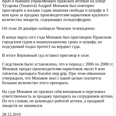
Врач и бывший управляющий пражской аптекой на улице
Тусарова (Tusarová) Андрей Монаков был повторно
приговорён к восьми годам лишения свободы и штрафу в 3
млн крон за продажу производителям наркотиков крупного
количества лекарств, содержащих псевдоэфедрин.
Об этом 28 декабря сообщило Чешское телевидение.
В конце марта сего года Монаков был приговорен Пражским
городским судом к вышеуказанному сроку и штрафу, но
подсудимый подал протест на вердикт суда.
В итоге Верховный суд оставил приговор в силе.
Следствием было установлено, что в период с 2006 по 2008 гг.
Монаков продал производителям наркотиков около 6 млн
таблеток препарата Nurofen stop grip. При этом обвинение
утверждало, что Монаков знал с какой целью скупается
большое количество этого препарата.
На суде Монаков не признал себя виновным и переложил
ответственность за продажу препарата на сотрудников аптеки.
По его словам, он руководил работой аптеки, а продажей
лекарств не занимался.
28.12.2010