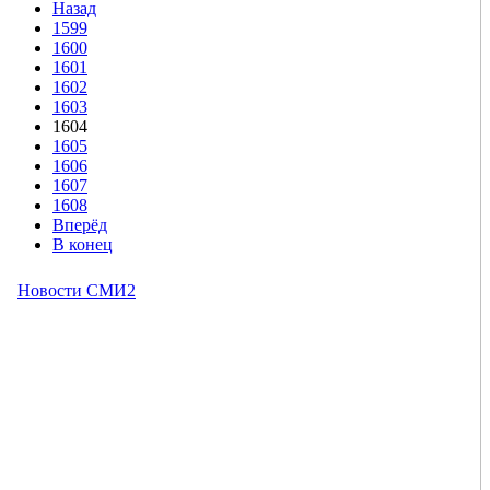
Назад
1599
1600
1601
1602
1603
1604
1605
1606
1607
1608
Вперёд
В конец