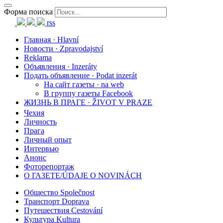
Форма поиска
rss
Главная · Hlavní
Новости · Zpravodajství
Reklama
Объявления · Inzeráty
Подать объявление · Podat inzerát
На сайт газеты · na web
В группу газеты Facebook
ЖИЗНЬ В ПРАГЕ · ŽIVOT V PRAZE
Чехия
Личность
Прага
Личный опыт
Интервью
Анонс
Фоторепортаж
О ГАЗЕТЕ/ÚDAJE O NOVINÁCH
Общество Společnost
Транспорт Doprava
Путешествия Cestování
Культура Kultura