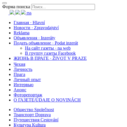
Форма поиска
rss
Главная · Hlavní
Новости · Zpravodajství
Reklama
Объявления · Inzeráty
Подать объявление · Podat inzerát
На сайт газеты · na web
В группу газеты Facebook
ЖИЗНЬ В ПРАГЕ · ŽIVOT V PRAZE
Чехия
Личность
Прага
Личный опыт
Интервью
Анонс
Фоторепортаж
О ГАЗЕТЕ/ÚDAJE O NOVINÁCH
Общество Společnost
Транспорт Doprava
Путешествия Cestování
Культура Kultura