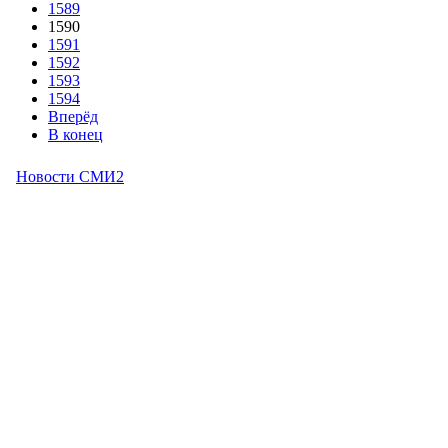
1589
1590
1591
1592
1593
1594
Вперёд
В конец