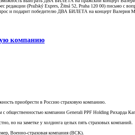
зможность выиграть ДВА БИЛЕТА на пражский концерт Валерия 
 редакции (Pražský Expres, Žitná 52, Praha 120 00) письмо с воп
прос и подарит победителю ДВА БИЛЕТА на концерт Валерия Мел
овую компанию
ожность приобрести в Россию страховую компанию.
м с общественностью компании Generali PPF Holding Рихарда Кап
тно, но на заметке у холдинга целых пять страховых компаний.
имер, Военно-страховая компания (ВСК).