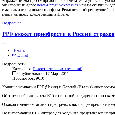
«Пражский Экспресс» предоставляет читателям уникальную во
электронный адрес
news@prague-express.cz
или на обычный адрес
имя, фамилию и номер телефона. Редакция выберет лучший во
певцу на пресс-конференции в Праге.
Подробнее...
PPF может приобрести в России страх
Печать
E-mail
Подробности
Категория:
Новости чешских компаний
Опубликовано: 17 Март 2011
Просмотров: 9610
Холдинг компаний PPF (Чехия) и Generali (Италия) ищет возм
Об этом сообщила газета E15 со ссылкой на директора по связя
О какой именно компании идёт речь, в настоящее время неизвес
По информации E15, интерес для холдинга представляет, напр