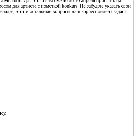
Меладзе. Для этого вам нужно до 10 апреля прислать на
росом для артиста с пометкой konkurs. Не забудьте указать свои
адзе, этот и остальные вопросы наш корреспондент задаст
су.