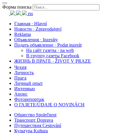
Форма поиска
rss
Главная · Hlavní
Новости · Zpravodajství
Reklama
Объявления · Inzeráty
Подать объявление · Podat inzerát
На сайт газеты · na web
В группу газеты Facebook
ЖИЗНЬ В ПРАГЕ · ŽIVOT V PRAZE
Чехия
Личность
Прага
Личный опыт
Интервью
Анонс
Фоторепортаж
О ГАЗЕТЕ/ÚDAJE O NOVINÁCH
Общество Společnost
Транспорт Doprava
Путешествия Cestování
Культура Kultura