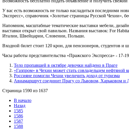
Возможность бесплатно подать объявление и получить свежий 
У вас есть возможность не только насладиться последними но
Экспресс», справочник «Золотые страницы Русской Чехии», бес
Напомним, масштабные тематические выставки мебели, дизайна
выставки открыт свой павильон. Названия выставок: For Habitat
Италии, Швейцарии, Словении, Польши.
Входной билет стоит 120 крон, для пенсионеров, студентов и 
Часы работы представительства «Пражского Экспресса» - 17-19 ма
Тело пропавшей в октябре девочки найдено в Праге
«Газпром» в Чехии может стать совладельцем нефтяной 
Россияне помогли Чехии увеличить доход от туризма
Авиамаршрут соединит Прагу со Львовом, Харьковом и 
Страница 1590 из 1637
В начало
Назад
1585
1586
1587
1588