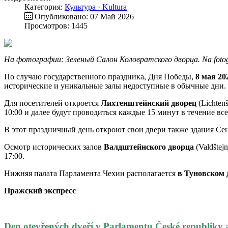
Категория:
Культура · Kultura
Опубликовано: 07 Май 2026
Просмотров: 1445
На фотографии: Зеленый Салон Коловратского дворца. Na fotograf
По случаю государственного праздника, Дня Победы,
8 мая 20
исторические и уникальные залы недоступные в обычные дни.
Для посетителей откроется
Лихтенштейнский дворец
(Lichten
10:00 и далее будут проводиться каждые 15 минут в течение всего
В этот праздничный день откроют свои двери также здания Се
Осмотр исторических залов
Валдштейнского дворца
(Valdštejn
17:00.
Нижняя палата Парламента Чехии располагается
в Туновском 
Пражский экспресс
Den otevřených dveří v Parlamentu České republiky a