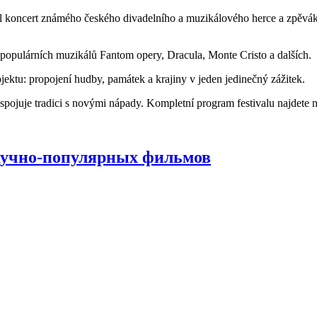
 koncert známého českého divadelního a muzikálového herce a zpěvá
populárních muzikálů Fantom opery, Dracula, Monte Cristo a dalších.
jektu: propojení hudby, památek a krajiny v jeden jedinečný zážitek.
spojuje tradici s novými nápady. Kompletní program festivalu najdet
аучно-популярных фильмов