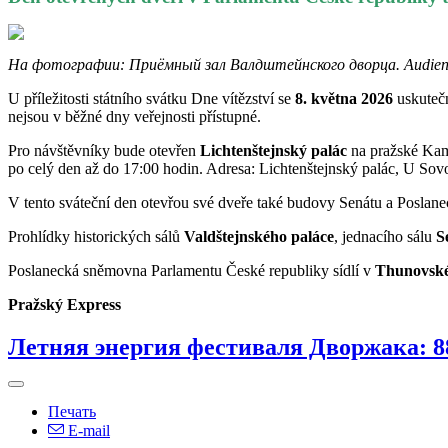
На фотографии: Приёмный зал Валдштейнского дворца. Audienční 
U příležitosti státního svátku Dne vítězství se
8. května 2026
uskutečn
nejsou v běžné dny veřejnosti přístupné.
Pro návštěvníky bude otevřen
Lichtenštejnský palác
na pražské Kam
po celý den až do 17:00 hodin. Adresa: Lichtenštejnský palác, U So
V tento sváteční den otevřou své dveře také budovy Senátu a Posla
Prohlídky historických sálů
Valdštejnského paláce
, jednacího sálu
S
Poslanecká sněmovna Parlamentu České republiky sídlí v
Thunovské
Pražský Express
Летняя энергия фестиваля Дворжака: 8
Печать
E-mail