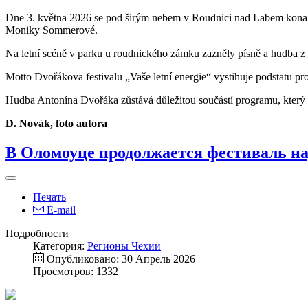
Dne 3. května 2026 se pod širým nebem v Roudnici nad Labem konal
Moniky Sommerové.
Na letní scéně v parku u roudnického zámku zazněly písně a hudba z 
Motto Dvořákova festivalu „Vaše letní energie“ vystihuje podstatu pro
Hudba Antonína Dvořáka zůstává důležitou součástí programu, který 
D. Novák, foto autora
В Оломоуце продолжается фестиваль н
Печать
E-mail
Подробности
Категория:
Регионы Чехии
Опубликовано: 30 Апрель 2026
Просмотров: 1332