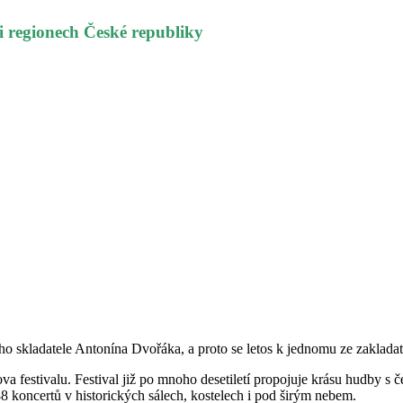
i regionech České republiky
 skladatele Antonína Dvořáka, a proto se letos k jednomu ze zaklada
va festivalu. Festival již po mnoho desetiletí propojuje krásu hudby s 
8 koncertů v historických sálech, kostelech i pod širým nebem.