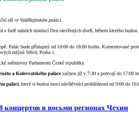
síň ve Valdštejnském paláci.
í v řadě státních institucí Den otevřených dveří, během kterého budou 
pě. Palác bude přístupný od 10:00 do 18:00 hodin. Komentované proh
vových mlýnů 506/4, Praha 1.
necké sněmovny Parlamentu České republiky.
enátu a Kolovratského paláce
začnou již v 7:30 a potrvají do 17:00 h
m paláci
, který si budou moci návštěvníci prohlédnout od 9:00 do 16
8 концертов в восьми регионах Чехии