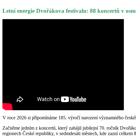
Letní energie Dvořákova festivalu: 88 koncertů v osm
V roce 2026 si připomínáme 185. výročí narození významného českého
Začněme jedním z koncertů, který zahájil jubilejní 70. ročník Dvořáko
regionech České republiky, v sedmdesáti městech, kde zazní celkem 8