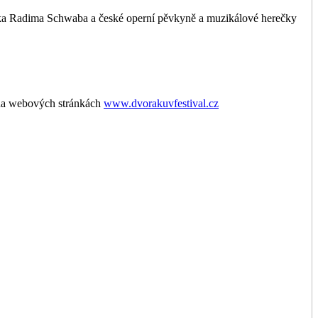
ka Radima Schwaba a české operní pěvkyně a muzikálové herečky
e na webových stránkách
www.dvorakuvfestival.cz