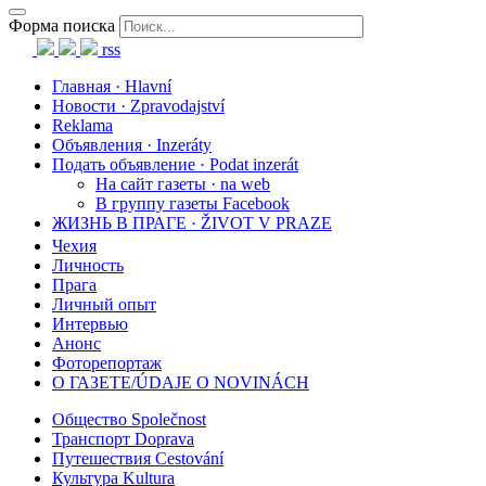
Форма поиска
rss
Главная · Hlavní
Новости · Zpravodajství
Reklama
Объявления · Inzeráty
Подать объявление · Podat inzerát
На сайт газеты · na web
В группу газеты Facebook
ЖИЗНЬ В ПРАГЕ · ŽIVOT V PRAZE
Чехия
Личность
Прага
Личный опыт
Интервью
Анонс
Фоторепортаж
О ГАЗЕТЕ/ÚDAJE O NOVINÁCH
Общество Společnost
Транспорт Doprava
Путешествия Cestování
Культура Kultura