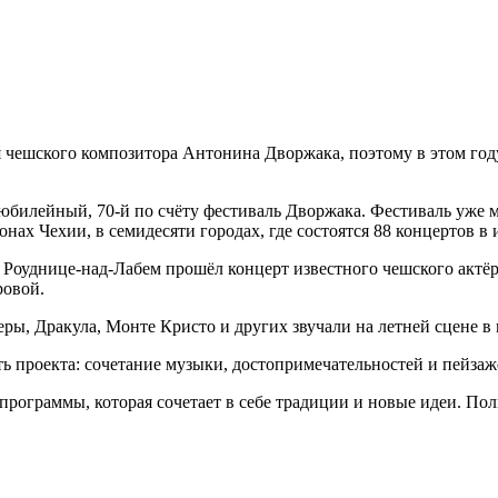
 чешского композитора Антонина Дворжака, поэтому в этом году
 юбилейный, 70-й по счёту фестиваль Дворжака. Фестиваль уже 
нах Чехии, в семидесяти городах, где состоятся 88 концертов в 
 Роуднице-над-Лабем прошёл концерт известного чешского актёр
овой.
ы, Дракула, Монте Кристо и других звучали на летней сцене в 
ь проекта: сочетание музыки, достопримечательностей и пейзаж
рограммы, которая сочетает в себе традиции и новые идеи. По