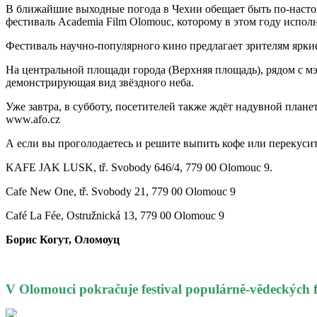
В ближайшие выходные погода в Чехии обещает быть по-настоя
фестиваль Academia Film Olomouc, которому в этом году исполн
Фестиваль научно-популярного кино предлагает зрителям ярк
На центральной площади города (Верхняя площадь), рядом с м
демонстрирующая вид звёздного неба.
Уже завтра, в субботу, посетителей также ждёт надувной план
www.afo.cz
А если вы проголодаетесь и решите выпить кофе или перекусит
KAFE JAK LUSK, tř. Svobody 646/4, 779 00 Olomouc 9.
Cafe New One, tř. Svobody 21, 779 00 Olomouc 9
Café La Fée, Ostružnická 13, 779 00 Olomouc 9
Борис Когут, Оломоуц
V Olomouci pokračuje festival populárně-vědeckých 