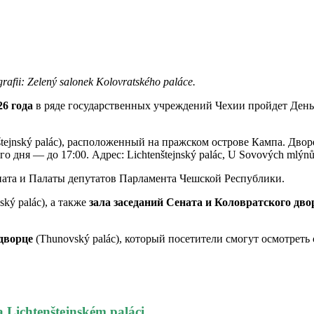
ii: Zelený salonek Kolovratského paláce.
26 года
в ряде государственных учреждений Чехии пройдет День 
štejnský palác), расположенный на пражском острове Кампа. Дворе
 дня — до 17:00. Адрес: Lichtenštejnský palác, U Sovových mlýnů 
ната и Палаты депутатов Парламента Чешской Республики.
ský palác), а также
зала заседаний Сената и Коловратского дво
дворце
(Thunovský palác), который посетители смогут осмотреть с 
 Lichtenštejnském paláci