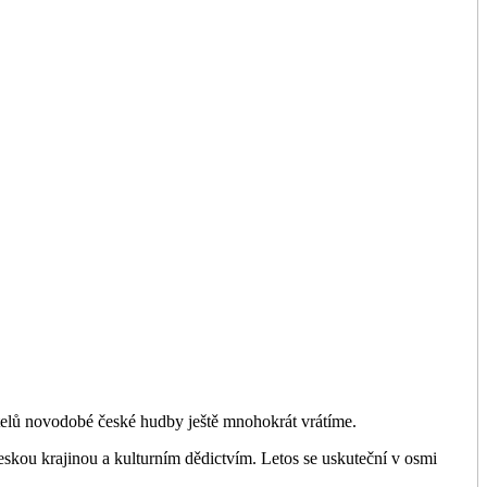
telů novodobé české hudby ještě mnohokrát vrátíme.
českou krajinou a kulturním dědictvím. Letos se uskuteční v osmi