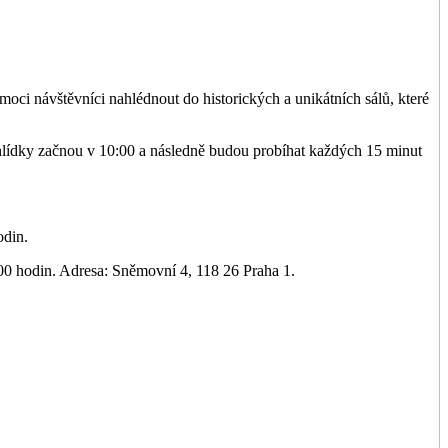
moci návštěvníci nahlédnout do historických a unikátních sálů, které
lídky začnou v 10:00 a následně budou probíhat každých 15 minut
odin.
:00 hodin. Adresa: Sněmovní 4, 118 26 Praha 1.