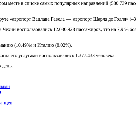
ром месте в списке самых популярных направлений (580.739 пас
уте «аэропорт Вацлава Гавела — аэропорт Шарля де Голля» (–3
ехии воспользовались 12.030.928 пассажиров, это на 7,9 % боль
рманию (10,49%) и Италию (8,02%).
огда его услугами воспользовались 1.377.433 человека.
 день.
дными
и
ранцев