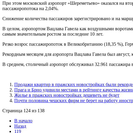
При этом московский аэропорт «Шереметьево» оказался на вто
пассажиропотока на 2,04%.
Снижение количества пассажиров зарегистрировано и на маршр
В целом, аэропортом Вацлава Гавела как воздушными воротами Ч
самым значительным ростом за последние 10 лет.
Резко возрос пассажиропоток в Великобританию (18,35 %), Ге
Рекордным месяцем для аэропорта Вацлава Гавела был август, к
В среднем, столичный аэропорт обслуживал 32.961 пассажира в
Продажи квартир в пражских новостройках были рекор
Прага и Брно удивили местами в рейтинге качества жизн
Жилье в пражских новостройках дешеветь не будет
Почти половина чешских фирм не берет на работу иност
Страница 124 из 138
В начало
Назад
119