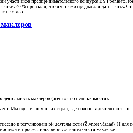
и участников предпринимательского конкурса EY Podnikatel rok
зятки. 40 % признали, что им прямо предлагали дать взятку. С
ше не стало.
 маклеров
о деятельность маклеров (агентов по недвижимости).
ент. Мы одна из немногих стран, где подобная деятельность не 
несено к регулированной деятельности (Živnost vázaná). И для
ностной и профессиональной состоятельности маклеров.