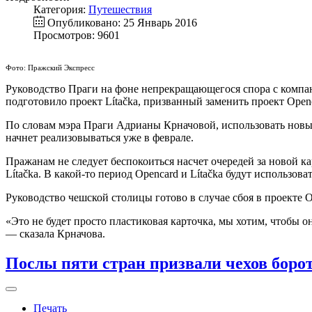
Категория:
Путешествия
Опубликовано: 25 Январь 2016
Просмотров: 9601
Фото: Пражский Экспресс
Руководство Праги на фоне непрекращающегося спора с компан
подготовило проект Lítačka, призванный заменить проект Open
По словам мэра Праги Адрианы Крначовой, использовать новые 
начнет реализовываться уже в феврале.
Пражанам не следует беспокоиться насчет очередей за новой кар
Lítačka. В какой-то период Opencard и Lítačka будут использов
Руководство чешской столицы готово в случае сбоя в проекте 
«Это не будет просто пластиковая карточка, мы хотим, чтобы о
— сказала Крначова.
Послы пяти стран призвали чехов боро
Печать