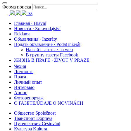
Форма поиска
rss
Главная · Hlavní
Новости · Zpravodajství
Reklama
Объявления · Inzeráty
Подать объявление · Podat inzerát
На сайт газеты · na web
В группу газеты Facebook
ЖИЗНЬ В ПРАГЕ · ŽIVOT V PRAZE
Чехия
Личность
Прага
Личный опыт
Интервью
Анонс
Фоторепортаж
О ГАЗЕТЕ/ÚDAJE O NOVINÁCH
Общество Společnost
Транспорт Doprava
Путешествия Cestování
Культура Kultura