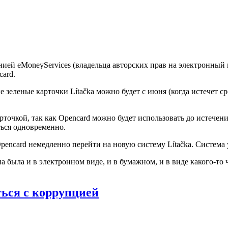
ией eMoneyServices (владельца авторских прав на электронный 
card.
зеленые карточки Lítačka можно будет с июня (когда истечет ср
точкой, так как Opencard можно будет использовать до истечения
аться одновременно.
Opencard немедленно перейти на новую систему Lítačka. Систем
на была и в электронном виде, и в бумажном, и в виде какого-т
ться с коррупцией