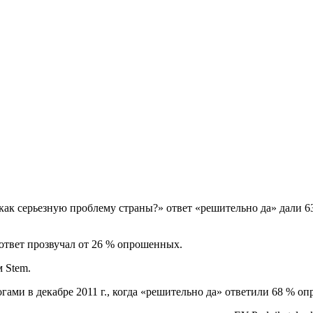
как серьезную проблему страны?» ответ «решительно да» дали 63
т ответ прозвучал от 26 % опрошенных.
м Stem.
ами в декабре 2011 г., когда «решительно да» ответили 68 % о