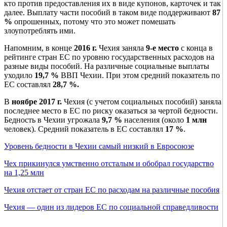
кто против предоставления их в виде купонов, карточек и так
далее. Выплату части пособий в таком виде поддерживают
87
%
опрошенных, потому что это может помешать
злоупотреблять ими.
Напомним, в конце
2016 г
.
Чехия заняла
9-е место
с конца в
рейтинге стран ЕС по уровню государственных расходов на
разные виды пособий. На различные социальные выплаты
уходило
19,7 %
ВВП Чехии. При этом средний показатель по
ЕС составлял
28,7 %.
В
ноябре 2017 г.
Чехия (с учетом социальных пособий) заняла
последнее место в ЕС по риску оказаться за чертой бедности.
Бедность в Чехии угрожала
9,7 %
населения (около
1 млн
человек). Средний показатель в ЕС составлял
17 %
.
Уровень бедности в Чехии самый низкий в Евросоюзе
Чех прикинулся умственно отсталым и обобрал государство
на 1,25 млн
Чехия отстает от стран ЕС по расходам на различные пособия
Чехия — один из лидеров ЕС по социальной справедливости