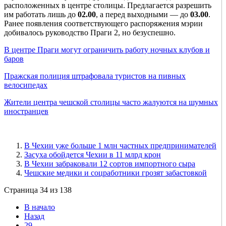
расположенных в центре столицы. Предлагается разрешить
им работать лишь до
02.00
, а перед выходными — до
03.00
.
Ранее появления соответствующего распоряжения мэрии
добивалось руководство Праги 2, но безуспешно.
В центре Праги могут ограничить работу ночных клубов и
баров
Пражская полиция штрафовала туристов на пивных
велосипедах
Жители центра чешской столицы часто жалуются на шумных
иностранцев
В Чехии уже больше 1 млн частных предпринимателей
Засуха обойдется Чехии в 11 млрд крон
В Чехии забраковали 12 сортов импортного сыра
Чешские медики и соцработники грозят забастовкой
Страница 34 из 138
В начало
Назад
29