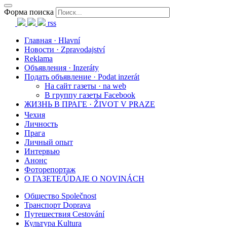
Форма поиска
rss
Главная · Hlavní
Новости · Zpravodajství
Reklama
Объявления · Inzeráty
Подать объявление · Podat inzerát
На сайт газеты · na web
В группу газеты Facebook
ЖИЗНЬ В ПРАГЕ · ŽIVOT V PRAZE
Чехия
Личность
Прага
Личный опыт
Интервью
Анонс
Фоторепортаж
О ГАЗЕТЕ/ÚDAJE O NOVINÁCH
Общество Společnost
Транспорт Doprava
Путешествия Cestování
Культура Kultura