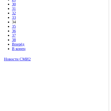
30
31
32
33
34
35
36
37
38
Вперёд
В конец