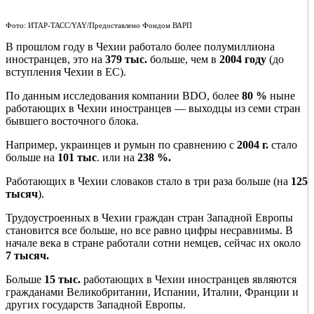
Фото: ИТАР-ТАСС/YAY/Предоставлено Фондом ВАРП
В прошлом году в Чехии работало более полумиллиона
иностранцев, это на
379 тыс.
больше, чем в
2004 году
(до
вступления Чехии в ЕС).
По данным исследования компании BDO, более
80 %
ныне
работающих в Чехии иностранцев — выходцы из семи стран
бывшего восточного блока.
Например, украинцев и румын по сравнению с
2004 г
.
стало
больше на
101 тыс
. или на
238 %.
Работающих в Чехии словаков стало в три раза больше (на
125
тысяч
).
Трудоустроенных в Чехии граждан стран Западной Европы
становится все больше, но все равно цифры несравнимы. В
начале века в стране работали сотни немцев, сейчас их около
7 тысяч.
Больше
15 тыс.
работающих в Чехии иностранцев являются
гражданами Великобритании, Испании, Италии, Франции и
других государств Западной Европы.