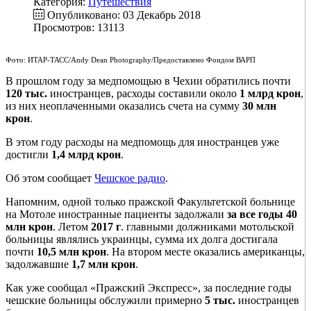
Категория:
Путешествия
Опубликовано: 03 Декабрь 2018
Просмотров: 13113
Фото: ИТАР-ТАСС/Andy Dean Photography/Предоставлено Фондом ВАРП
В прошлом году за медпомощью в Чехии обратились почти
120 тыс.
иностранцев, расходы составили около
1 млрд крон
,
из них неоплаченными оказались счета на сумму
30 млн
крон
.
В этом году расходы на медпомощь для иностранцев уже
достигли
1,4 млрд крон
.
Об этом сообщает
Чешское радио
.
Напомним, одной только пражской Факультетской больнице
на Мотоле иностранные пациенты задолжали
за все годы
40
млн крон
. Летом
2017 г
. главными должниками мотольской
больницы являлись украинцы, сумма их долга достигала
почти
10,5 млн крон
. На втором месте оказались американцы,
задолжавшие
1,7 млн крон
.
Как уже сообщал «Пражский Экспресс», за последние годы
чешские больницы обслужили примерно
5 тыс.
иностранцев