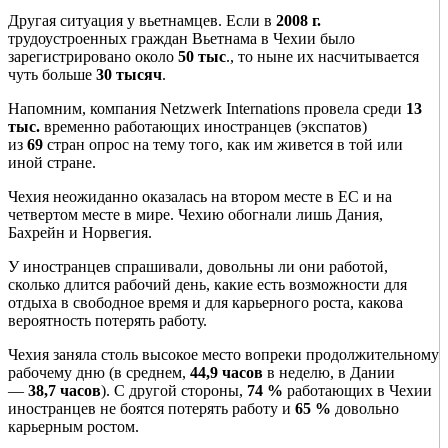
Другая ситуация у вьетнамцев. Если в
2008 г
.
трудоустроенных граждан Вьетнама в Чехии было
зарегистрировано около
50 тыс
., то ныне их насчитывается
чуть больше
30 тысяч
.
Напомним, компания Netzwerk Internations провела среди
13
тыс.
временно работающих иностранцев (экспатов)
из
69
стран опрос на тему того, как им живется в той или
иной стране.
Чехия неожиданно оказалась на втором месте в ЕС и на
четвертом месте в мире. Чехию обогнали лишь Дания,
Бахрейн и Норвегия.
У иностранцев спрашивали, довольны ли они работой,
сколько длится рабочий день, какие есть возможности для
отдыха в свободное время и для карьерного роста, какова
вероятность потерять работу.
Чехия заняла столь высокое место вопреки продолжительному
рабочему дню (в среднем,
44,9 часов
в неделю, в Дании
—
38,7 часов
). С другой стороны,
74 %
работающих в Чехии
иностранцев не боятся потерять работу и
65 %
довольно
карьерным ростом.