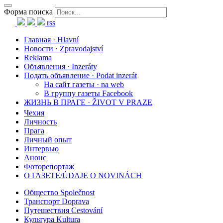
Форма поиска
rss
Главная · Hlavní
Новости · Zpravodajství
Reklama
Объявления · Inzeráty
Подать объявление · Podat inzerát
На сайт газеты · na web
В группу газеты Facebook
ЖИЗНЬ В ПРАГЕ · ŽIVOT V PRAZE
Чехия
Личность
Прага
Личный опыт
Интервью
Анонс
Фоторепортаж
О ГАЗЕТЕ/ÚDAJE O NOVINÁCH
Общество Společnost
Транспорт Doprava
Путешествия Cestování
Культура Kultura