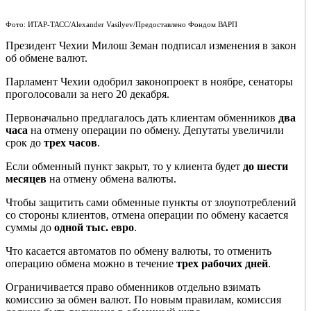
Фото: ИТАР-ТАСС/Alexander Vasilyev/Предоставлено Фондом ВАРП
Президент Чехии Милош Земан подписал изменения в закон
об обмене валют.
Парламент Чехии одобрил законопроект в ноябре, сенаторы
проголосовали за него 20 декабря.
Первоначально предлагалось дать клиентам обменников
два
часа
на отмену операции по обмену. Депутаты увеличили
срок до
трех часов
.
Если обменный пункт закрыт, то у клиента будет
до шести
месяцев
на отмену обмена валюты.
Чтобы защитить сами обменные пункты от злоупотреблений
со стороны клиентов, отмена операции по обмену касается
суммы до
одной тыс. евро
.
Что касается автоматов по обмену валюты, то отменить
операцию обмена можно в течение
трех рабочих дней
.
Ограничивается право обменников отдельно взимать
комиссию за обмен валют. По новым правилам, комиссия