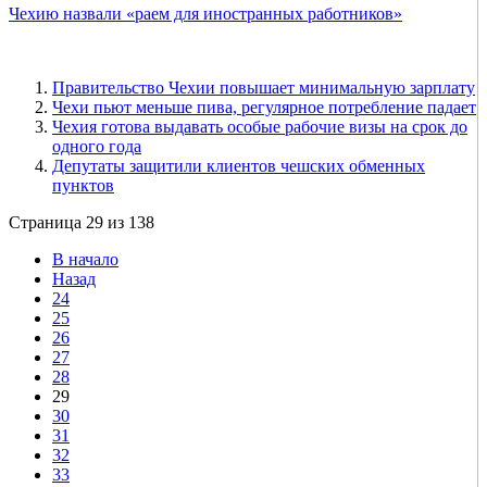
Чехию назвали «раем для иностранных работников»
Правительство Чехии повышает минимальную зарплату
Чехи пьют меньше пива, регулярное потребление падает
Чехия готова выдавать особые рабочие визы на срок до
одного года
Депутаты защитили клиентов чешских обменных
пунктов
Страница 29 из 138
В начало
Назад
24
25
26
27
28
29
30
31
32
33