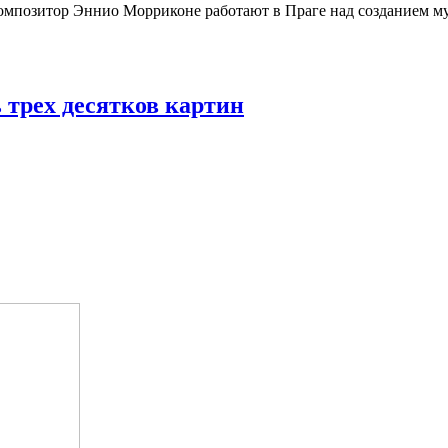
омпозитор Эннио Морриконе работают в Праге над созданием м
 трех десятков картин