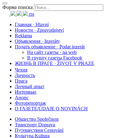
Форма поиска
rss
Главная · Hlavní
Новости · Zpravodajství
Reklama
Объявления · Inzeráty
Подать объявление · Podat inzerát
На сайт газеты · na web
В группу газеты Facebook
ЖИЗНЬ В ПРАГЕ · ŽIVOT V PRAZE
Чехия
Личность
Прага
Личный опыт
Интервью
Анонс
Фоторепортаж
О ГАЗЕТЕ/ÚDAJE O NOVINÁCH
Общество Společnost
Транспорт Doprava
Путешествия Cestování
Культура Kultura