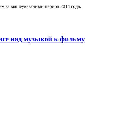
чем за вышеуказанный период 2014 года.
аге над музыкой к фильму