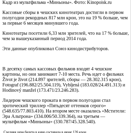
Кадр из мультфильма «Миньоны». Фото: Kinopoisk.ru
Кассовые сборы в чешских кинотеатрах достигли в первом
полугодии рекордных 817 млн крон, это на 19 % больше, чем
за первые 6 месяцев минувшего года.
Кинотеатры посетили 6,33 млн зрителей, что на 17 % больше,
чем за вышеуказанный период 2014 года.
Эти данные опубликовал Союз кинодистрибуторов.
В десятку самых кассовых фильмов входят 4 чешские
картины, но они занимают 7-10 места. Речь идет о фильмах
Život je život (214.897 зрителей, сборы — 28.302.315 крон),
Fotograf (196.882/25.504.119), Vybíjená (183.028/24.491.313) и
Hodinový manžel (173.471/23.246.283).
Лидером чешского проката в первом полугодии стал
эротический триллер «Пятьдесят оттенков серого»
(548.635/77.803.410). На втором месте оказались «Мстители:
Эра Альтрона» (334.006/50.339.364), на третьем —
мультфильм «Миньоны» (330.787/45.328.540).
Средняя цена билета в кино составила в июне 126 крон.