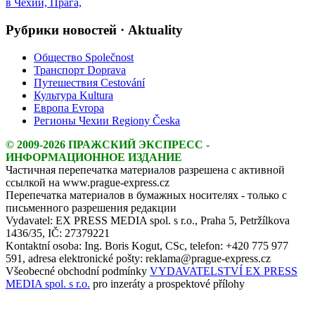
Рубрики новостей · Aktuality
Общество Společnost
Транспорт Doprava
Путешествия Cestování
Культура Kultura
Европа Evropa
Регионы Чехии Regiony Česka
© 2009-2026 ПРАЖСКИЙ ЭКСПРЕСС -
ИНФОРМАЦИОННОЕ ИЗДАНИЕ
Частичная перепечатка материалов разрешена с активной
ссылкой на www.prague-express.cz
Перепечатка материалов в бумажных носителях - только с
письменного разрешения редакции
Vydavatel: EX PRESS MEDIA spol. s r.o., Praha 5, Petržílkova
1436/35, IČ: 27379221
Kontaktní osoba: Ing. Boris Kogut, CSc, telefon: +420 775 977
591, adresa elektronické pošty: reklama@prague-express.cz
Všeobecné obchodní podmínky
VYDAVATELSTVÍ EX PRESS
MEDIA spol. s r.o.
pro inzeráty a prospektové přílohy