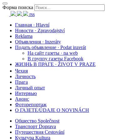
Форма поиска
rss
Главная · Hlavní
Новости · Zpravodajství
Reklama
Объявления · Inzeráty
Подать объявление · Podat inzerát
На сайт газеты · na web
В группу газеты Facebook
ЖИЗНЬ В ПРАГЕ · ŽIVOT V PRAZE
Чехия
Личность
Прага
Личный опыт
Интервью
Анонс
Фоторепортаж
О ГАЗЕТЕ/ÚDAJE O NOVINÁCH
Общество Společnost
Транспорт Doprava
Путешествия Cestování
Культура Kultura