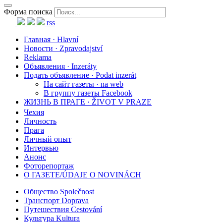
Форма поиска
rss
Главная · Hlavní
Новости · Zpravodajství
Reklama
Объявления · Inzeráty
Подать объявление · Podat inzerát
На сайт газеты · na web
В группу газеты Facebook
ЖИЗНЬ В ПРАГЕ · ŽIVOT V PRAZE
Чехия
Личность
Прага
Личный опыт
Интервью
Анонс
Фоторепортаж
О ГАЗЕТЕ/ÚDAJE O NOVINÁCH
Общество Společnost
Транспорт Doprava
Путешествия Cestování
Культура Kultura