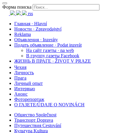
Форма поиска
rss
Главная · Hlavní
Новости · Zpravodajství
Reklama
Объявления · Inzeráty
Подать объявление · Podat inzerát
На сайт газеты · na web
В группу газеты Facebook
ЖИЗНЬ В ПРАГЕ · ŽIVOT V PRAZE
Чехия
Личность
Прага
Личный опыт
Интервью
Анонс
Фоторепортаж
О ГАЗЕТЕ/ÚDAJE O NOVINÁCH
Общество Společnost
Транспорт Doprava
Путешествия Cestování
Культура Kultura