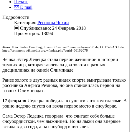
Печать
E-mail
Подробности
Категория:
Регионы Чехии
Опубликовано: 24 Февраль 2018
Просмотров: 13094
Фото: Foto: Stefan Brending, Lizenz: Creative Commons by-sa-3.0 de, CC BY-SA 3.0 de,
https://commons.wikimedia.org/w/index.php?curid=56102078
Чешка Эстер Ледецка стала первой женщиной в истории
зимних игр, которая завоевала два золота в разных
дисциплинах на одной Олимпиаде.
Ранее золото в двух разных видах спорта выигрывала только
россиянка Анфиса Резцова, но она становилась первой на
разных Олимпиадах.
17 февраля
Ледецка победила в супергигантском слаломе. А
ровно неделю спустя он взяла первое место в сноуборде.
Сама Эстер Ледецка говорила, что считает себя больше
сноубордисткой, чем лыжницей. Но на лыжи она впервые
встала в два года, а на сноуборд в пять лет.