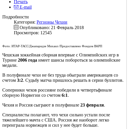
Печать
E-mail
Подробности
Категория:
Регионы Чехии
Опубликовано: 21 Февраль 2018
Просмотров: 12545
Фото: ИТАР-ТАСС/Джапаридзе Михаил /Предоставлено Фондом ВАРП
Чешская хоккейная сборная впервые с Олимпийских игр в
Турине
2006 года
имеет шансы побороться за олимпийские
медали.
В полуфинале чехи не без труда обыграли американцев со
счетом
3:2
. Судьбу матча пришлось решать в серии буллитов.
Соперники чехов россияне победили в четвертьфинале
сборную Норвегии со счетом
6:1
.
Чехия и Россия сыграют в полуфинале
23 февраля
.
Специалисты полагают, что чехи сильно устали после
тяжелейшего мачта с США. Россия же наоборот легко
переиграла норвежцев и сил у нее будет больше.