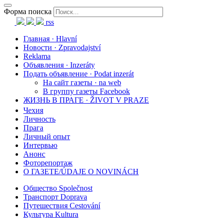
Форма поиска
rss
Главная · Hlavní
Новости · Zpravodajství
Reklama
Объявления · Inzeráty
Подать объявление · Podat inzerát
На сайт газеты · na web
В группу газеты Facebook
ЖИЗНЬ В ПРАГЕ · ŽIVOT V PRAZE
Чехия
Личность
Прага
Личный опыт
Интервью
Анонс
Фоторепортаж
О ГАЗЕТЕ/ÚDAJE O NOVINÁCH
Общество Společnost
Транспорт Doprava
Путешествия Cestování
Культура Kultura