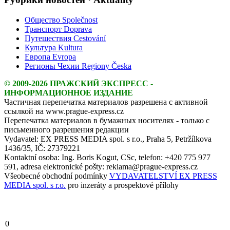
Общество Společnost
Транспорт Doprava
Путешествия Cestování
Культура Kultura
Европа Evropa
Регионы Чехии Regiony Česka
© 2009-2026 ПРАЖСКИЙ ЭКСПРЕСС -
ИНФОРМАЦИОННОЕ ИЗДАНИЕ
Частичная перепечатка материалов разрешена с активной
ссылкой на www.prague-express.cz
Перепечатка материалов в бумажных носителях - только с
письменного разрешения редакции
Vydavatel: EX PRESS MEDIA spol. s r.o., Praha 5, Petržílkova
1436/35, IČ: 27379221
Kontaktní osoba: Ing. Boris Kogut, CSc, telefon: +420 775 977
591, adresa elektronické pošty: reklama@prague-express.cz
Všeobecné obchodní podmínky
VYDAVATELSTVÍ EX PRESS
MEDIA spol. s r.o.
pro inzeráty a prospektové přílohy
0