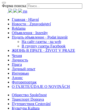
Форма поиска
rss
Главная · Hlavní
Новости · Zpravodajství
Reklama
Объявления · Inzeráty
Подать объявление · Podat inzerát
На сайт газеты · na web
В группу газеты Facebook
ЖИЗНЬ В ПРАГЕ · ŽIVOT V PRAZE
Чехия
Личность
Прага
Личный опыт
Интервью
Анонс
Фоторепортаж
О ГАЗЕТЕ/ÚDAJE O NOVINÁCH
Общество Společnost
Транспорт Doprava
Путешествия Cestování
Культура Kultura