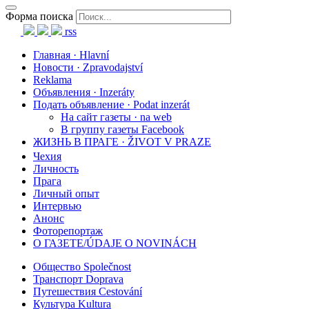
Форма поиска
rss
Главная · Hlavní
Новости · Zpravodajství
Reklama
Объявления · Inzeráty
Подать объявление · Podat inzerát
На сайт газеты · na web
В группу газеты Facebook
ЖИЗНЬ В ПРАГЕ · ŽIVOT V PRAZE
Чехия
Личность
Прага
Личный опыт
Интервью
Анонс
Фоторепортаж
О ГАЗЕТЕ/ÚDAJE O NOVINÁCH
Общество Společnost
Транспорт Doprava
Путешествия Cestování
Культура Kultura