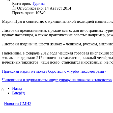
Категория:
Туризм
Опубликовано: 14 Август 2014
Просмотров: 10540
Мэрия Праги совместно с муниципальной полицией издала лис
Листовки предназначены, прежде всего, для иностранных тури
правах пассажира, а также практические советы: например, ре
Листовки изданы на шести языках – чешском, русском, английск
Напомним, в феврале 2012 года Чешская торговая инспекция с
«экзамен» держали 217 столичных таксистов, каждый четвёрты
нечестных таксистов, чаще всего, становятся иностранцы, не 
Пражская мэрия не может бороться с «турбо-таксометрами»
Чиновники и журналисты ищут управу на пражских таксистов
Назад
0
Вперёд