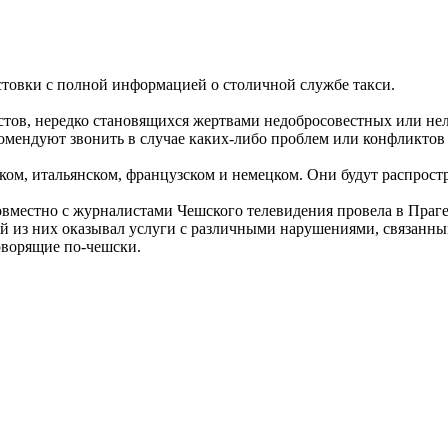
товки с полной информацией о столичной службе такси.
стов, нередко становящихся жертвами недобросовестных или не
комендуют звонить в случае каких-либо проблем или конфликтов 
ом, итальянском, французском и немецком. Они будут распростра
овместно с журналистами Чешского телевидения провела в Праге
й из них оказывал услуги с различными нарушениями, связанны
говорящие по-чешски.