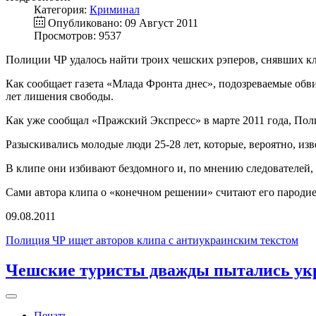
Категория:
Криминал
Опубликовано: 09 Август 2011
Просмотров: 9537
Полиции ЧР удалось найти троих чешских рэперов, снявших к
Как сообщает газета «Млада Фронта днес», подозреваемые обви
лет лишения свободы.
Как уже сообщал «Пражский Экспресс» в марте 2011 года, Пол
Разыскивались молодые люди 25-28 лет, которые, вероятно, изв
В клипе они избивают бездомного и, по мнению следователей,
Сами автора клипа о «конечном решении» считают его пародией
09.08.2011
Полиция ЧР ищет авторов клипа с антиукраинским текстом
Чешские туристы дважды пытались ук
Печать