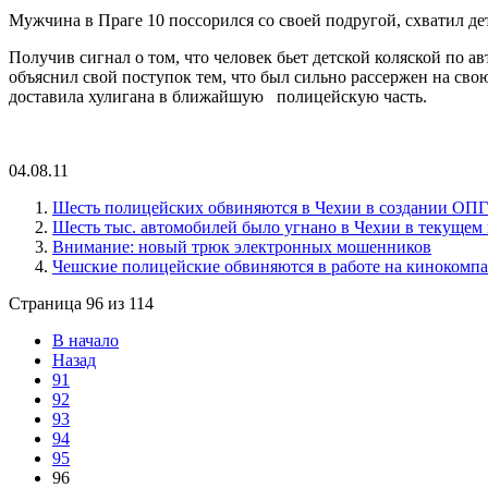
Мужчина в Праге 10 поссорился со своей подругой, схватил де
Получив сигнал о том, что человек бьет детской коляской по 
объяснил свой поступок тем, что был сильно рассержен на сво
доставила
хулигана в ближайшую
полицейскую часть.
04.08.11
Шесть полицейских обвиняются в Чехии в создании ОПГ
Шесть тыс. автомобилей было угнано в Чехии в текущем 
Внимание: новый трюк электронных мошенников
Чешские полицейские обвиняются в работе на кинокомп
Страница 96 из 114
В начало
Назад
91
92
93
94
95
96