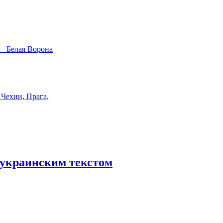
тиукраинским текстом