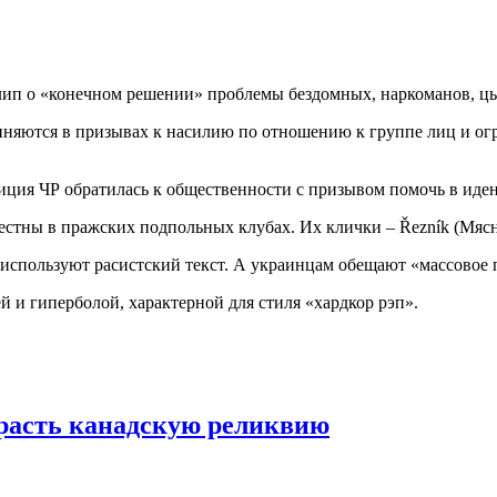
лип о «конечном решении» проблемы бездомных, наркоманов, цы
няются в призывах к насилию по отношению к группе лиц и огра
иция ЧР обратилась к общественности с призывом помочь в иде
естны в пражских подпольных клубах. Их клички – Řezník (Мясни
 используют расистский текст. А украинцам обещают «массовое
 и гиперболой, характерной для стиля «хардкор рэп».
расть канадскую реликвию