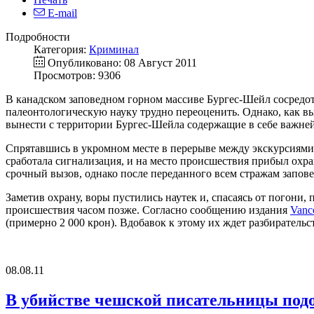
E-mail
Подробности
Категория:
Криминал
Опубликовано: 08 Август 2011
Просмотров: 9306
В канадском заповедном горном массиве Бургес-Шейл сосредот
палеонтологическую науку трудно переоценить. Однако, как в
вынести с территории Бургес-Шейла содержащие в себе важней
Спрятавшись в укромном месте в перерыве между экскурсиями,
сработала сигнализация, и на место происшествия прибыл охра
срочный вызов, однако после переданного всем стражам запо
Заметив охрану, воры пустились наутек и, спасаясь от погони,
происшествия часом позже. Согласно сообщению издания
Vanc
(примерно 2 000 крон). Вдобавок к этому их ждет разбирательс
08.08.11
В убийстве чешской писательницы подо