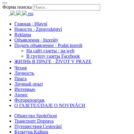
Форма поиска
rss
Главная · Hlavní
Новости · Zpravodajství
Reklama
Объявления · Inzeráty
Подать объявление · Podat inzerát
На сайт газеты · na web
В группу газеты Facebook
ЖИЗНЬ В ПРАГЕ · ŽIVOT V PRAZE
Чехия
Личность
Прага
Личный опыт
Интервью
Анонс
Фоторепортаж
О ГАЗЕТЕ/ÚDAJE O NOVINÁCH
Общество Společnost
Транспорт Doprava
Путешествия Cestování
Культура Kultura