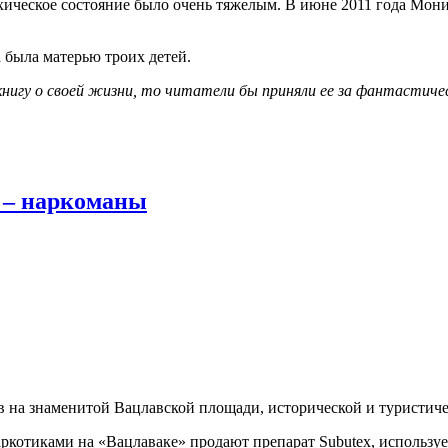
хическое состояние было очень тяжелым. В июне 2011 года Мони
 была матерью троих детей.
книгу о своей жизни, то читатели бы приняли ее за фантастичес
 – наркоманы
в на знаменитой Вацлавской площади, исторической и туристич
аркотиками на «Вацлаваке» продают препарат Subutex, использу