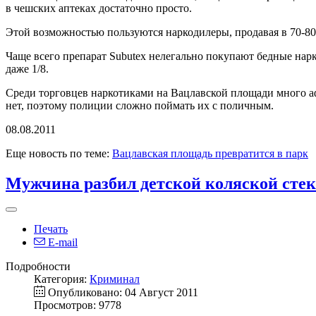
в чешских аптеках достаточно просто.
Этой возможностью пользуются наркодилеры, продавая в 70-80 
Чаще всего препарат Subutex нелегально покупают бедные нарк
даже 1/8.
Среди торговцев наркотиками на Вацлавской площади много а
нет, поэтому полиции сложно поймать их с поличным.
08.08.2011
Еще новость по теме:
Вацлавская площадь превратится в парк
Мужчина разбил детской коляской сте
Печать
E-mail
Подробности
Категория:
Криминал
Опубликовано: 04 Август 2011
Просмотров: 9778