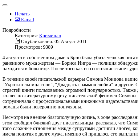
Печать
E-mail
Подробности
Категория:
Криминал
Опубликовано: 05 Август 2011
Просмотров: 9389
4 августа в собственном доме в Брно была убита чешская писа
раненного мужа жертвы — Бориса Ингра — полиция обнаружила
находится в больнице. После того как его состояние станет уд
В течение своей писательской карьеры Симона Мониова написа
"Укротительница снов", "Двадцать граммов любви" и другие.
страстей книги пользовались огромной популярностью. Также 
коллег по литературному цеху, писательский феномен Симоны 
сотрудничала с профессиональными книжными издательствами, 
романы были невероятно популярны.
Несмотря на внешне благополучную жизнь, в ходе расследова
этом сообщил близкий друг писательницы, рассказав, что Симо
того сложные отношения между супругами достигли апогея, ког
имела понятия о долге мужа, именно ей пришлось его выплати