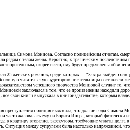
тельница Симона Мониова. Согласно полицейским отчетам, смерть
 рядом с телом жены. Вероятно, к трагическим последствиям п
овлетворительным, скорее всего, ему будут предъявлены обвинен
ла 25 женских романов, среди которых — "Завтра выйдет солнце
 Основную читательскую аудиторию писательницы составляли ж
доказательством успешного творчества Мониовой служит то, что
Мониовой заключался в том, что ее произведения находили доро
все свои книги выпускала в книгоиздательстве, которым владе
ния преступления полиция выяснила, что долгие годы Симона М
на часто жаловалась ему на Бориса Ингра, который физически из
да в квартиру вторглись экзекуторы, требующие уплаты долга в 
ть. Ситуация между супругами была настолько напряженной, что