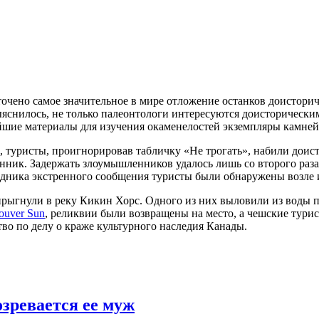
очено самое значительное в мире отложение останков доисторич
ыяснилось, не только палеонтологи интересуются доисторически
шие материалы для изучения окаменелостей экземпляры камней,
 туристы, проигнорировав табличку «Не трогать», набили доис
нник. Задержать злоумышленников удалось лишь со второго раза.
ведника экстренного сообщения туристы были обнаружены возле
 прыгнули в реку Кикин Хорс. Одного из них выловили из воды по
ouver Sun
, реликвии были возвращены на место, а чешские тури
тво по делу о краже культурного наследия Канады.
зревается ее муж