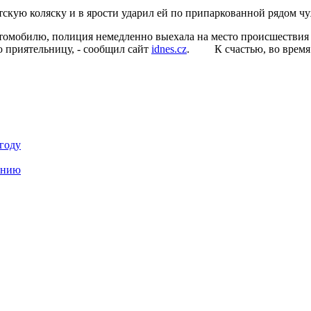
тскую коляску и в ярости ударил ей по припаркованной рядом ч
автомобилю, полиция немедленно выехала на место происшествия
ю приятельницу, - сообщил сайт
idnes.cz
.
К счастью, во врем
году
анию