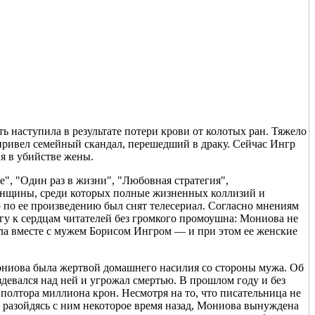
 наступила в результате потери крови от колотых ран. Тяжело
ривел семейный скандал, перешедший в драку. Сейчас Ингр
ия в убийстве жены.
", "Один раз в жизни", "Любовная стратегия",
енщины, среди которых полные жизненных коллизий и
 по ее произведению был снят телесериал. Согласно мнениям
гу к сердцам читателей без громкого промоушна: Мониова не
ла вместе с мужем Борисом Ингром — и при этом ее женские
ониова была жертвой домашнего насилия со стороны мужа. Об
девался над ней и угрожал смертью. В прошлом году и без
полтора миллиона крон. Несмотря на то, что писательница не
 разойдясь с ним некоторое время назад, Мониова вынуждена