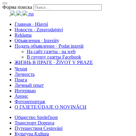
Форма поиска
rss
Главная · Hlavní
Новости · Zpravodajství
Reklama
Объявления · Inzeráty
Подать объявление · Podat inzerát
На сайт газеты · na web
В группу газеты Facebook
ЖИЗНЬ В ПРАГЕ · ŽIVOT V PRAZE
Чехия
Личность
Прага
Личный опыт
Интервью
Анонс
Фоторепортаж
О ГАЗЕТЕ/ÚDAJE O NOVINÁCH
Общество Společnost
Транспорт Doprava
Путешествия Cestování
Культура Kultura