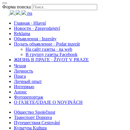
Форма поиска
rss
Главная · Hlavní
Новости · Zpravodajství
Reklama
Объявления · Inzeráty
Подать объявление · Podat inzerát
На сайт газеты · na web
В группу газеты Facebook
ЖИЗНЬ В ПРАГЕ · ŽIVOT V PRAZE
Чехия
Личность
Прага
Личный опыт
Интервью
Анонс
Фоторепортаж
О ГАЗЕТЕ/ÚDAJE O NOVINÁCH
Общество Společnost
Транспорт Doprava
Путешествия Cestování
Культура Kultura