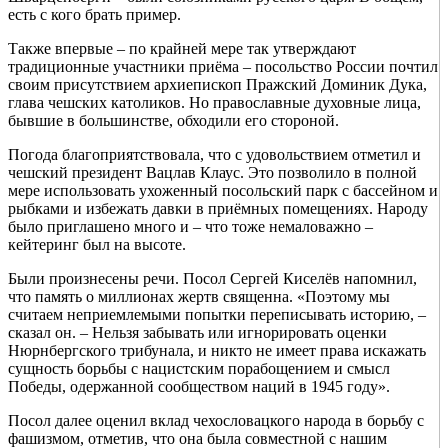
есть с кого брать пример.
Также впервые – по крайней мере так утверждают
традиционные участники приёма – посольство России почтил
своим присутствием архиепископ Пражский Доминик Дука,
глава чешских католиков. Но православные духовные лица,
бывшие в большинстве, обходили его стороной.
Погода благоприятствовала, что с удовольствием отметил и
чешский президент Вацлав Клаус. Это позволило в полной
мере использовать ухоженный посольский парк с бассейном и
рыбками и избежать давки в приёмных помещениях. Народу
было приглашено много и – что тоже немаловажно –
кейтеринг был на высоте.
Были произнесены речи. Посол Сергей Киселёв напомнил,
что память о миллионах жертв священна. «Поэтому мы
считаем неприемлемыми попытки переписывать историю, –
сказал он. – Нельзя забывать или игнорировать оценки
Нюрнбергского трибунала, и никто не имеет права искажать
сущность борьбы с нацистским порабощением и смысл
Победы, одержанной сообществом наций в 1945 году».
Посол далее оценил вклад чехословацкого народа в борьбу с
фашизмом, отметив, что она была совместной с нашим