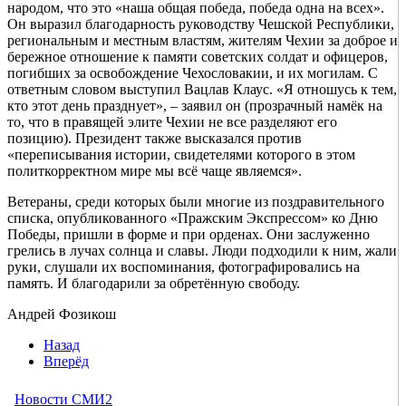
народом, что это «наша общая победа, победа одна на всех».
Он выразил благодарность руководству Чешской Республики,
региональным и местным властям, жителям Чехии за доброе и
бережное отношение к памяти советских солдат и офицеров,
погибших за освобождение Чехословакии, и их могилам. С
ответным словом выступил Вацлав Клаус. «Я отношусь к тем,
кто этот день празднует», – заявил он (прозрачный намёк на
то, что в правящей элите Чехии не все разделяют его
позицию). Президент также высказался против
«переписывания истории, свидетелями которого в этом
политкорректном мире мы всё чаще являемся».
Ветераны, среди которых были многие из поздравительного
списка, опубликованного «Пражским Экспрессом» ко Дню
Победы, пришли в форме и при орденах. Они заслуженно
грелись в лучах солнца и славы. Люди подходили к ним, жали
руки, слушали их воспоминания, фотографировались на
память. И благодарили за обретённую свободу.
Андрей Фозикош
Назад
Вперёд