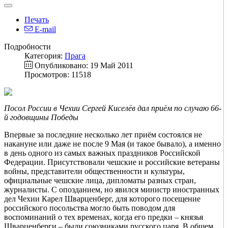
Печать
E-mail
Подробности
Категория:
Прага
Опубликовано: 19 Май 2011
Просмотров: 11518
Посол России в Чехии Сергей Киселёв дал приём по случаю 66-
й годовщины Победы
Впервые за последние несколько лет приём состоялся не
накануне или даже не после 9 Мая (и такое бывало), а именно
в день одного из самых важных праздников Российской
Федерации. Присутствовали чешские и российские ветераны
войны, представители общественности и культуры,
официальные чешские лица, дипломаты разных стран,
журналисты. С опозданием, но явился министр иностранных
дел Чехии Карел Шварценберг, для которого посещение
российского посольства могло быть поводом для
воспоминаний о тех временах, когда его предки – князья
Шварценберги – были союзниками русского царя. В общем,