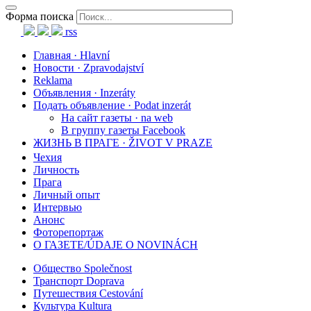
Форма поиска
rss
Главная · Hlavní
Новости · Zpravodajství
Reklama
Объявления · Inzeráty
Подать объявление · Podat inzerát
На сайт газеты · na web
В группу газеты Facebook
ЖИЗНЬ В ПРАГЕ · ŽIVOT V PRAZE
Чехия
Личность
Прага
Личный опыт
Интервью
Анонс
Фоторепортаж
О ГАЗЕТЕ/ÚDAJE O NOVINÁCH
Общество Společnost
Транспорт Doprava
Путешествия Cestování
Культура Kultura