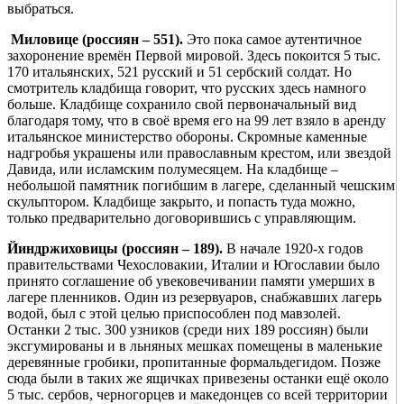
выбраться.
Миловице (россиян – 551).
Это пока самое аутентичное
захоронение времён Первой мировой. Здесь покоится 5 тыс.
170 итальянских, 521 русский и 51 сербский солдат. Но
смотритель кладбища говорит, что русских здесь намного
больше. Кладбище сохранило свой первоначальный вид
благодаря тому, что в своё время его на 99 лет взяло в аренду
итальянское министерство обороны. Скромные каменные
надгробья украшены или православным крестом, или звездой
Давида, или исламским полумесяцем. На кладбище –
небольшой памятник погибшим в лагере, сделанный чешским
скульптором. Кладбище закрыто, и попасть туда можно,
только предварительно договорившись с управляющим.
Йиндржиховицы (россиян – 189).
В начале 1920-х годов
правительствами Чехословакии, Италии и Югославии было
принято соглашение об увековечивании памяти умерших в
лагере пленников. Один из резервуаров, снабжавших лагерь
водой, был с этой целью приспособлен под мавзолей.
Останки 2 тыс. 300 узников (среди них 189 россиян) были
эксгумированы и в льняных мешках помещены в маленькие
деревянные гробики, пропитанные формальдегидом. Позже
сюда были в таких же ящичках привезены останки ещё около
5 тыс. сербов, черногорцев и македонцев со всей территории