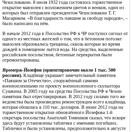
Чехословакии. 8 июля 1932 года состоялось торжественное
открытие мавзолея с возложением цветов и венков, один из
которых был отправлен президентом Чехословакии Т. Г.
Масариком. «В благодарность павшим за свободу народов», –
было написано на нём.
В начале 2012 года в Посольство РФ в ЧР поступил сигнал от
одного из местных жителей о том, что в бетонном потолке
мавзолея образовались трещины, сквозь которые во время
дождей в помещение льётся вода. На средства, выделенные
российским посольством, бетонные перекрытия были
отремонтированы.
Яромерж-Йозефов (ориентировочно около 1 тыс. 500
россиян).
Кладбище украшает замечательный памятник
«Павшим за Отечество», сооружённый самими
военнопленными по проекту военнопленного скульптора
Сушкина. В 2005 году на средства Посольства РФ в Чехии
памятник был отреставрирован. В 2012 году силами того же
ведомства была произведена реконструкция всего кладбища,
которая обошлась в 110 тыс. долларов. В июне 2012 года на
торжественном открытии обновлённого Йозефова 1-й
секретарь посольства Анатолий Томников сказал, что вскоре
здесь будут установлены таблички с именами погибших.
Таблички и были установлены, предположительно в августе