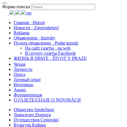
Форма поиска
rss
Главная · Hlavní
Новости · Zpravodajství
Reklama
Объявления · Inzeráty
Подать объявление · Podat inzerát
На сайт газеты · na web
В группу газеты Facebook
ЖИЗНЬ В ПРАГЕ · ŽIVOT V PRAZE
Чехия
Личность
Прага
Личный опыт
Интервью
Анонс
Фоторепортаж
О ГАЗЕТЕ/ÚDAJE O NOVINÁCH
Общество Společnost
Транспорт Doprava
Путешествия Cestování
Культура Kultura