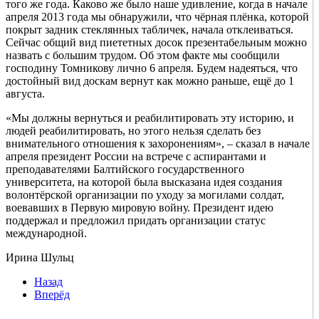
того же года. Каково же было наше удивление, когда в начале
апреля 2013 года мы обнаружили, что чёрная плёнка, которой
покрыт задник стеклянных табличек, начала отклеиваться.
Сейчас общий вид пиететных досок презентабельным можно
назвать с большим трудом. Об этом факте мы сообщили
господину Томникову лично 6 апреля. Будем надеяться, что
достойный вид доскам вернут как можно раньше, ещё до 1
августа.
«Мы должны вернуться и реабилитировать эту историю, и
людей реабилитировать, но этого нельзя сделать без
внимательного отношения к захоронениям», – сказал в начале
апреля президент России на встрече с аспирантами и
преподавателями Балтийского государственного
университета, на которой была высказана идея создания
волонтёрской организации по уходу за могилами солдат,
воевавших в Первую мировую войну. Президент идею
поддержал и предложил придать организации статус
международной.
Ирина Шульц
Назад
Вперёд