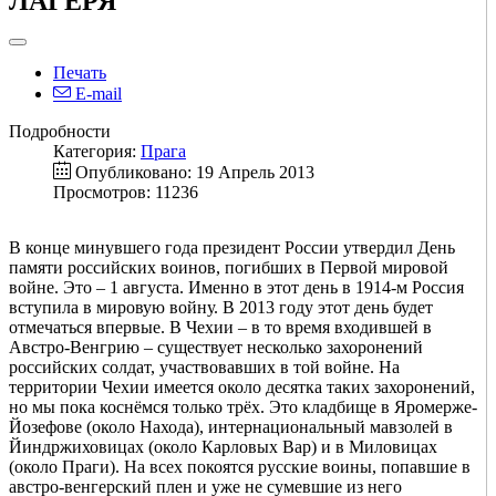
ЛАГЕРЯ
Печать
E-mail
Подробности
Категория:
Прага
Опубликовано: 19 Апрель 2013
Просмотров: 11236
В конце минувшего года президент России утвердил День
памяти российских воинов, погибших в Первой мировой
войне. Это – 1 августа. Именно в этот день в 1914-м Россия
вступила в мировую войну. В 2013 году этот день будет
отмечаться впервые. В Чехии – в то время входившей в
Австро-Венгрию – существует несколько захоронений
российских солдат, участвовавших в той войне. На
территории Чехии имеется около десятка таких захоронений,
но мы пока коснёмся только трёх. Это кладбище в Яромерже-
Йозефове (около Находа), интернациональный мавзолей в
Йиндржиховицах (около Карловых Вар) и в Миловицах
(около Праги). На всех покоятся русские воины, попавшие в
австро-венгерский плен и уже не сумевшие из него